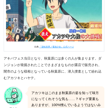
出典:
『逆転世界ノ電池少女』公式ページ
アキバフェス当日となり、秋葉原には多くの人が集まります。ダ
ンジョンが発掘されたことでさまざまなものが露店で販売され、
闇市のような様相となっている秋葉原に、潜入捜査として紛れ込
むアカツキとハヤテ。
アカツキはこのまま秋葉原の姿を知って味方
になってくれそうな気も……？ギャグ要素も
ありますが、100%憎んでいるようではないみ