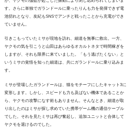
が、ヤクモの伽藍が起こした振動により閉じ込められてしまいま
す。さらに単独でガランドールに乗ったりんも力を発揮できず電
池切れとなり、友紀もSNSでアンチと戦ったことから充電ができ
ていません。
引きこもっていたミサが現地を訪れ、細道を無事に救出。一方、
ヤクモの気を引こうと山田はあらゆるオカルトネタで時間稼ぎを
しますが、それも限界に来ていました。「もう逃げたくない」と
いうミサの覚悟を知った細道は、共にガランドールに乗り込みま
す。
ミサが登場したガランドールは、猫をモチーフにしたキャット3に
変形します。しかし、スピードも力も及ばない機体であることか
ら、ヤクモの攻撃になす術もありません。そんなとき、細道が取
り出したのはミサが探し求めていた携帯ゲーム機の通信ケーブル
でした。それを見たミサは再び奮起し、追加ユニットと合体して
ヤクモを退けるのでした。