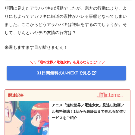
順調に見えたアラハバキの活動でしたが、宗方の行動により、よ
りにもよってアカツキに細道の素性がバレる事態となってしまい
ました。ここからどうアラハバキは逆転をするのでしょうか。そ
して、りんとハヤテの友情の行方は？
来週もますます目が離せません！
＼＼『逆転世界ノ電池少女』を見るならここ!!／／
31日間無料のU-NEXTで見る
関連記事
アニメ『逆転世界ノ電池少女』見逃し動画フ
ル無料視聴！1話から最終回まで見れる配信サ
ービスをご紹介