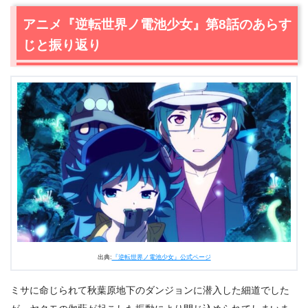
2.
【ネタバレあり】アニメ『逆転世界ノ電池少女』第9話
アニメ『逆転世界ノ電池少女』第8話のあらす
あらすじ・感想
じと振り返り
2.1
アラハバキによる電波ジャックは大成功
2.2
秋葉原にやってきたアカツキとハヤテ
2.3
口を滑らせてしまった宗方
3.
『逆転世界ノ電池少女』第9話のまとめ
出典:
『逆転世界ノ電池少女』公式ページ
ミサに命じられて秋葉原地下のダンジョンに潜入した細道でした