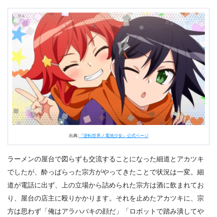
出典:
『逆転世界ノ電池少女』公式ページ
ラーメンの屋台で図らずも交流することになった細道とアカツキ
でしたが、酔っぱらった宗方がやってきたことで状況は一変。細
道が電話に出ず、上の立場から詰められた宗方は酒に飲まれてお
り、屋台の店主に殴りかかります。それを止めたアカツキに、宗
方は思わず「俺はアラハバキの顔だ」「ロボットで踏み潰してや