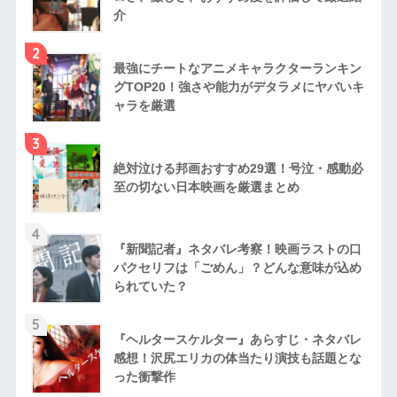
介
2
最強にチートなアニメキャラクターランキン
グTOP20！強さや能力がデタラメにヤバいキ
ャラを厳選
3
絶対泣ける邦画おすすめ29選！号泣・感動必
至の切ない日本映画を厳選まとめ
4
『新聞記者』ネタバレ考察！映画ラストの口
パクセリフは「ごめん」？どんな意味が込め
られていた？
5
『ヘルタースケルター』あらすじ・ネタバレ
感想！沢尻エリカの体当たり演技も話題とな
った衝撃作