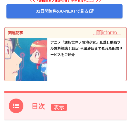
＼＼『逆転世界ノ電池少女』を見るならここ!!／／
31日間無料のU-NEXTで見る
関連記事
アニメ『逆転世界ノ電池少女』見逃し動画フ
ル無料視聴！1話から最終回まで見れる配信サ
ービスをご紹介
目次
1.
アニメ『逆転世界ノ電池少女』第8話のあらすじと振り返
り