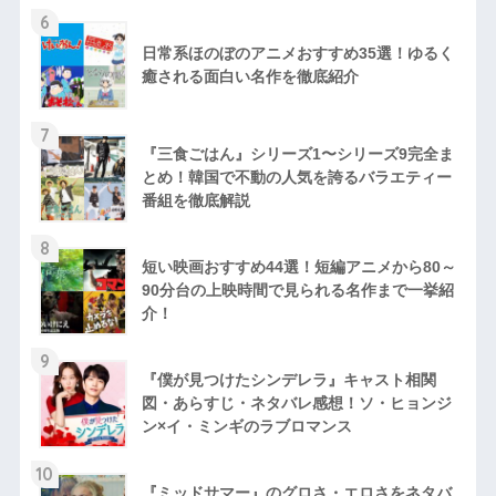
6
日常系ほのぼのアニメおすすめ35選！ゆるく
癒される面白い名作を徹底紹介
7
『三食ごはん』シリーズ1〜シリーズ9完全ま
とめ！韓国で不動の人気を誇るバラエティー
番組を徹底解説
8
短い映画おすすめ44選！短編アニメから80～
90分台の上映時間で見られる名作まで一挙紹
介！
9
『僕が見つけたシンデレラ』キャスト相関
図・あらすじ・ネタバレ感想！ソ・ヒョンジ
ン×イ・ミンギのラブロマンス
10
『ミッドサマー』のグロさ・エロさをネタバ