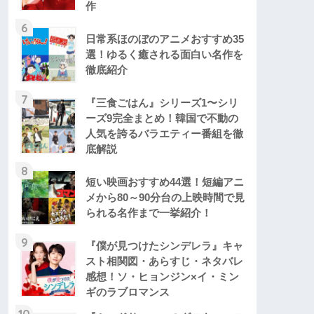
作
6
日常系ほのぼのアニメおすすめ35
選！ゆるく癒される面白い名作を
徹底紹介
7
『三食ごはん』シリーズ1〜シリ
ーズ9完全まとめ！韓国で不動の
人気を誇るバラエティー番組を徹
底解説
8
短い映画おすすめ44選！短編アニ
メから80～90分台の上映時間で見
られる名作まで一挙紹介！
9
『僕が見つけたシンデレラ』キャ
スト相関図・あらすじ・ネタバレ
感想！ソ・ヒョンジン×イ・ミン
ギのラブロマンス
10