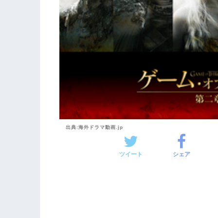
出典:海外ドラマ動画.jp
ツイート
シェア