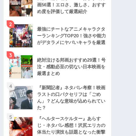
画56選！エロさ、激しさ、おすす
め度を評価して厳選紹介
2
最強にチートなアニメキャラクタ
ーランキングTOP20！強さや能力
がデタラメにヤバいキャラを厳選
3
絶対泣ける邦画おすすめ29選！号
泣・感動必至の切ない日本映画を
厳選まとめ
4
『新聞記者』ネタバレ考察！映画
ラストの口パクセリフは「ごめ
ん」？どんな意味が込められてい
た？
5
『ヘルタースケルター』あらす
じ・ネタバレ感想！沢尻エリカの
体当たり演技も話題となった衝撃