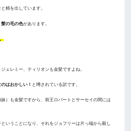
せと精を出しています。
、
髪の毛の色
があります。
。
。
、ジェレミー、ティリオンも金髪ですよね。
なのはおかしい！
と噂されている訳です。
弟妹）も金髪ですから、前王ロバートとサーセイの間には
子ということになり、それをジョフリーは片っ端から殺し