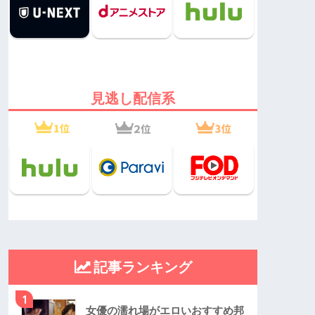
見逃し配信系
記事ランキング
1
女優の濡れ場がエロいおすすめ邦