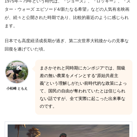
1975年～79年という時代は、『ジョーズ』、『ロッキー』、『ス
ター・ウォーズ エピソード4/新たなる希望』などの人気有名映画
が、続々と公開された時期であり、比較的最近のように感じられ
ます。
日本でも高度経済成長期が過ぎ、第二次世界大戦後からの見事な
回復を遂げていた頃。
まさかそれと同時期にカンボジアでは、階級
差の無い農業をメインとする“原始共産主
義”という理解しがたい前時代的な政策によっ
小松崎 ともえ
て、国民の自由が奪われていたとは信じられ
ない話ですが、全て実際に起こった出来事な
のです。