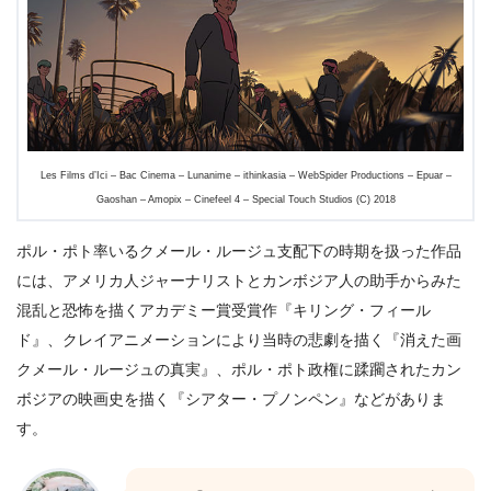
Les Films d’Ici – Bac Cinema – Lunanime – ithinkasia – WebSpider Productions – Epuar –
Gaoshan – Amopix – Cinefeel 4 – Special Touch Studios (C) 2018
ポル・ポト率いるクメール・ルージュ支配下の時期を扱った作品
には、アメリカ人ジャーナリストとカンボジア人の助手からみた
混乱と恐怖を描くアカデミー賞受賞作『キリング・フィール
ド』、クレイアニメーションにより当時の悲劇を描く『消えた画
クメール・ルージュの真実』、ポル・ポト政権に蹂躙されたカン
ボジアの映画史を描く『シアター・プノンペン』などがありま
す。