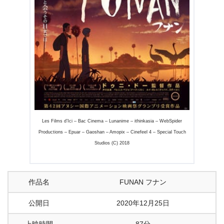
Les Films d’Ici – Bac Cinema – Lunanime – ithinkasia – WebSpider
Productions – Epuar – Gaoshan – Amopix – Cinefeel 4 – Special Touch
Studios (C) 2018
作品名
FUNAN フナン
公開日
2020年12月25日
上映時間
87分