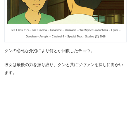
Les Films d’Ici – Bac Cinema – Lunanime – ithinkasia – WebSpider Productions – Epuar –
Gaoshan – Amopix – Cinefeel 4 – Special Touch Studios (C) 2018
クンの必死な介抱により何とか回復したチョウ。
彼女は最後の力を振り絞り、クンと共にソヴァンを探しに向かい
ます。