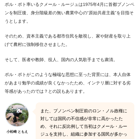
ポル・ポト率いるクメール・ルージュは1975年4月に首都プノンペ
ンを制圧後、身分階級差の無い農業中心の“原始共産主義”を目指そ
うとします。
そのため、資本主義である都市住民を敵視し、家や財産を取り上
げて農村に強制移住させました。
そして、医者や教師、役人、国内の人気歌手までも粛清。
ポル・ポトがこのような極端な思想に至った背景には、本人自体
があまり勉学の成績が良くなかったため、インテリ層に対する劣
等感があったのでは？との説もあります。
また、プノンペン制圧前のロン・ノル政権に
対しては国民の不信感が非常に高かったた
め、それに反比例して当初はクメール・ルー
小松崎 ともえ
ジュを支持し、組織に参加する国民が多かっ