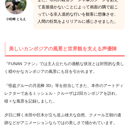
て直接描かないことによって画面の隅で起こ
っている非人道的な行いを観客に想像させ、
小松崎 ともえ
人間の狂気をよりリアルに感じさせました。
美しいカンボジアの風景と世界観を支える声優陣
『FUNAN フナン』では主人公たちの過酷な状況とは対照的な美し
く穏やかなカンボジアの風景にも目を引かれます。
『怪盗グルーの月泥棒 3D』等を担当してきた、本作のアートディ
レクターであるミッシェル・クルーザは2回カンボジアを訪れ、
様々な風景を記録しました。
夕日に輝く水田や巨木が立ち並ぶ雄大な自然、クメール王朝の遺
跡などがアニメーションならではの美しさで描かれています。