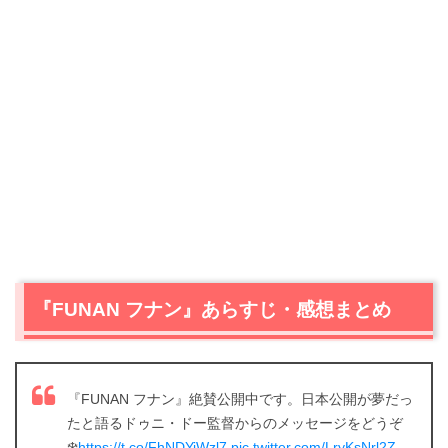
『FUNAN フナン』あらすじ・感想まとめ
『FUNAN フナン』絶賛公開中です。日本公開が夢だっ
たと語るドゥニ・ドー監督からのメッセージをどうぞ
❄️
https://t.co/FhNDYiWzl7
pic.twitter.com/LryKsNrl2Z