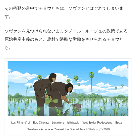
その移動の道中でチョウたちは、ソヴァンとはぐれてしまいま
す。
ソヴァンを見つけられないままクメール・ルージュの政策である
原始共産主義のもと、農村で過酷な労働をさせられるチョウた
ち。
Les Films d’Ici – Bac Cinema – Lunanime – ithinkasia – WebSpider Productions – Epuar –
Gaoshan – Amopix – Cinefeel 4 – Special Touch Studios (C) 2018