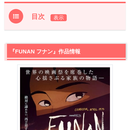
目次
1.
『FUNAN フナン』作品情報
2.
『FUNAN フナン』あらすじ【ネタバレなし】
3.
『FUNAN フナン』作品情報
『FUNAN フナン』感想
3.1
自国民から全てを奪ったポル・ポトと原始共産主義
3.2
美しいカンボジアの風景と世界観を支える声優陣
4.
『FUNAN フナン』あらすじ・感想まとめ