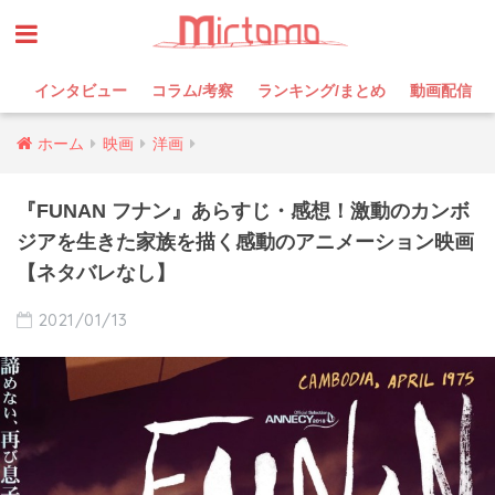
インタビュー
コラム/考察
ランキング/まとめ
動画配信
ホーム
映画
洋画
『FUNAN フナン』あらすじ・感想！激動のカンボ
ジアを生きた家族を描く感動のアニメーション映画
【ネタバレなし】
2021/01/13