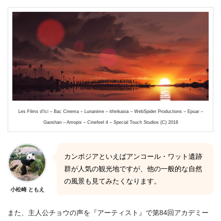
Les Films d’Ici – Bac Cinema – Lunanime – ithinkasia – WebSpider Productions – Epuar –
Gaoshan – Amopix – Cinefeel 4 – Special Touch Studios (C) 2018
カンボジアといえばアンコール・ワット遺跡
群が人気の観光地ですが、他の一般的な自然
の風景も見てみたくなります。
小松崎 ともえ
また、主人公チョウの声を『アーティスト』で第84回アカデミー