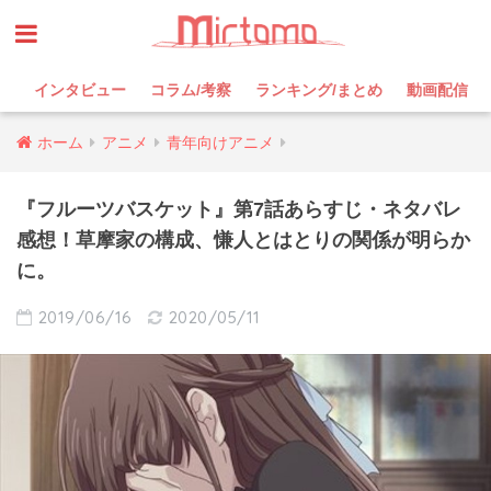
インタビュー
コラム/考察
ランキング/まとめ
動画配信
ホーム
アニメ
青年向けアニメ
『フルーツバスケット』第7話あらすじ・ネタバレ
感想！草摩家の構成、慊人とはとりの関係が明らか
に。
2019/06/16
2020/05/11