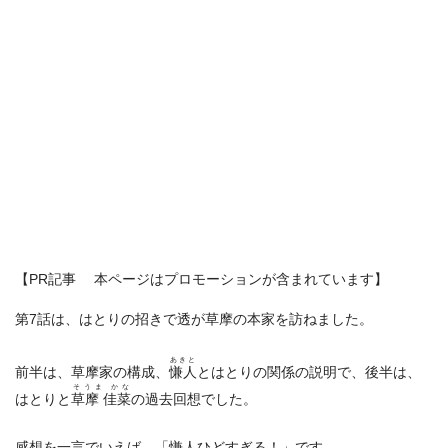
【PR記事 本ページはプロモーションが含まれています】
第7話は、はとりの招きで透が草摩の本家を訪ねました。
あきと
前半は、草摩家の構成、
慊人
とはとりの関係の説明で、後半は、
そうま かな
はとりと
草摩 佳菜
の過去回想でした。
感想を一言でいえば、「慊人ひどすぎる！」です。