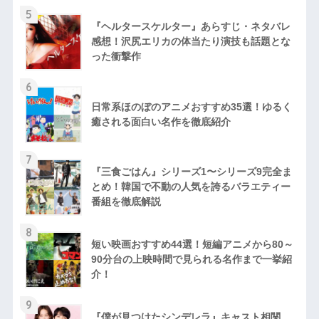
5
『ヘルタースケルター』あらすじ・ネタバレ
感想！沢尻エリカの体当たり演技も話題とな
った衝撃作
6
日常系ほのぼのアニメおすすめ35選！ゆるく
癒される面白い名作を徹底紹介
7
『三食ごはん』シリーズ1〜シリーズ9完全ま
とめ！韓国で不動の人気を誇るバラエティー
番組を徹底解説
8
短い映画おすすめ44選！短編アニメから80～
90分台の上映時間で見られる名作まで一挙紹
介！
9
『僕が見つけたシンデレラ』キャスト相関