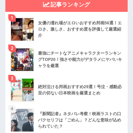
記事ランキング
1
女優の濡れ場がエロいおすすめ邦画56選！エ
ロさ、激しさ、おすすめ度を評価して厳選紹
介
2
最強にチートなアニメキャラクターランキン
グTOP20！強さや能力がデタラメにヤバいキ
ャラを厳選
3
絶対泣ける邦画おすすめ29選！号泣・感動必
至の切ない日本映画を厳選まとめ
4
『新聞記者』ネタバレ考察！映画ラストの口
パクセリフは「ごめん」？どんな意味が込め
られていた？