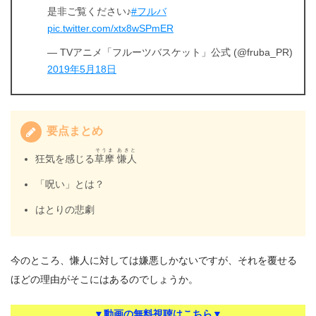
是非ご覧ください♪
#フルバ
pic.twitter.com/xtx8wSPmER
— TVアニメ「フルーツバスケット」公式 (@fruba_PR)
2019年5月18日
要点まとめ
そうま あきと
狂気を感じる
草摩 慊人
「呪い」とは？
はとりの悲劇
今のところ、慊人に対しては嫌悪しかないですが、それを覆せる
ほどの理由がそこにはあるのでしょうか。
▼動画の無料視聴はこちら▼