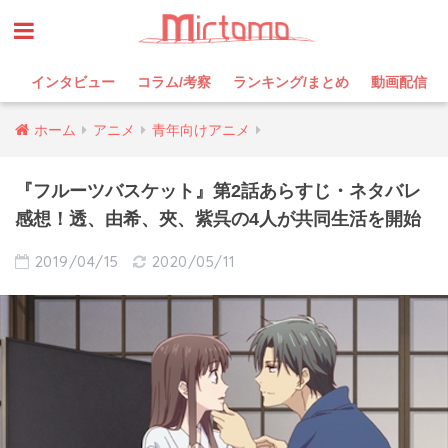
インタビュー
コラム/考察
ランキング/まとめ
動画配信
ホーム
アニメ
青年向けアニメ
『フルーツバスケット』第2話あらすじ・ネタバレ
感想！透、由希、夾、紫呉の4人が共同生活を開始
2019/04/15
2020/05/11