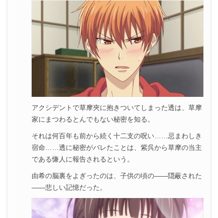
アクシデントで草摩夾に抱きついてしまった透は、草摩
家にまつわるとんでもない秘密を知る。
それは何百年も前から続く十二支の呪い……忌まわしき
宿命……透に秘密がバレたことは、紫呉から草摩の当主
である慊人に報告されるという。
由希の脳裏をよぎったのは、子供の頃の――隠蔽された
――悲しい記憶だった。