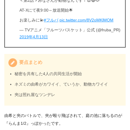
＜第2話＞みなさんが動物なんです！🐭😺🐶
AT-Xにて夜9:00～放送開始🌟
お楽しみに💫
#フルバ
pic.twitter.com/8V2oMKlMOM
— TVアニメ「フルーツバスケット」公式 (@fruba_PR)
2019年4月13日
要点まとめ
秘密を共有した4人の共同生活が開始
ネズミの由希がカワイイ、ていうか、動物カワイイ
夾は照れ屋なツンデレ
由希と夾のバトルで、夾が殴り飛ばされて、庭の池に落ちるのが
『らんま1/2』っぽかったです。