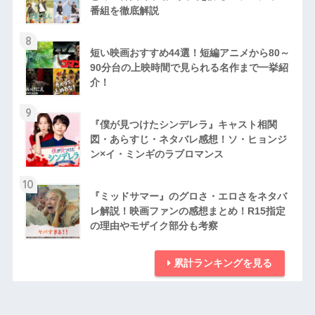
番組を徹底解説
8
短い映画おすすめ44選！短編アニメから80～
90分台の上映時間で見られる名作まで一挙紹
介！
9
『僕が見つけたシンデレラ』キャスト相関
図・あらすじ・ネタバレ感想！ソ・ヒョンジ
ン×イ・ミンギのラブロマンス
10
『ミッドサマー』のグロさ・エロさをネタバ
レ解説！映画ファンの感想まとめ！R15指定
の理由やモザイク部分も考察
累計ランキングを見る