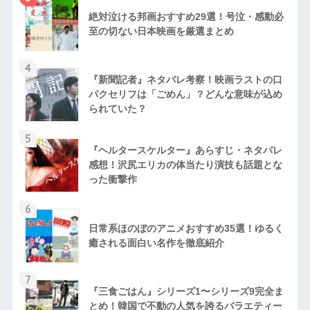
絶対泣ける邦画おすすめ29選！号泣・感動必
至の切ない日本映画を厳選まとめ
4
『新聞記者』ネタバレ考察！映画ラストの口
パクセリフは「ごめん」？どんな意味が込め
られていた？
5
『ヘルタースケルター』あらすじ・ネタバレ
感想！沢尻エリカの体当たり演技も話題とな
った衝撃作
6
日常系ほのぼのアニメおすすめ35選！ゆるく
癒される面白い名作を徹底紹介
7
『三食ごはん』シリーズ1〜シリーズ9完全ま
とめ！韓国で不動の人気を誇るバラエティー