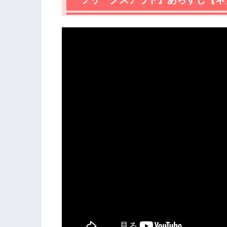
2.
『フリークスアウト』感想
2.1
『皆はこう呼んだ、鋼鉄ジーグ』の監
2.2
マイノリティたちの活躍を描く
2.3
ファンタジー×ド派手なアクションが
3.
『フリークスアウト』あらすじ・感想