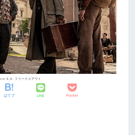
pbusters S.A. フリークスアウト
LINE
はてブ
Pocket