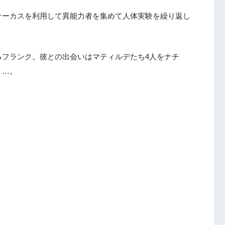
サーカスを利用して異能力者を集めて人体実験を繰り返し
るフランク。彼との出会いはマティルデたち4人をナチ
く…。