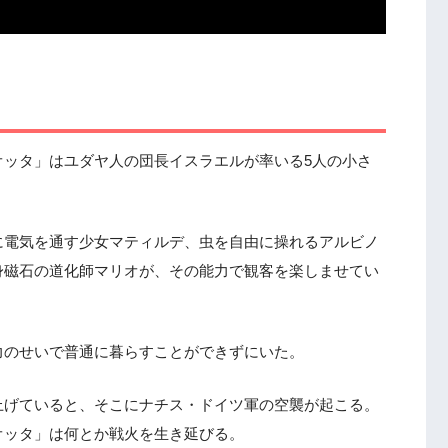
オッタ」はユダヤ人の団長イスラエルが率いる5人の小さ
に電気を通す少女マティルデ、虫を自由に操れるアルビノ
身磁石の道化師マリオが、その能力で観客を楽しませてい
力のせいで普通に暮らすことができずにいた。
上げていると、そこにナチス・ドイツ軍の空襲が起こる。
オッタ」は何とか戦火を生き延びる。