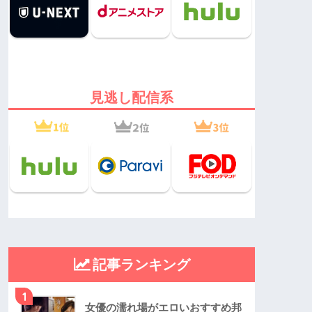
見逃し配信系
記事ランキング
1
女優の濡れ場がエロいおすすめ邦