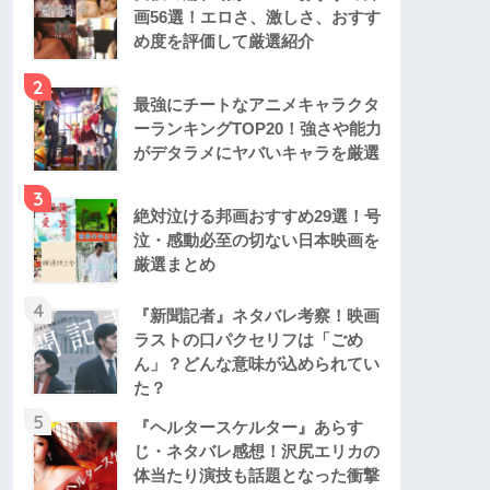
画56選！エロさ、激しさ、おすす
め度を評価して厳選紹介
2
最強にチートなアニメキャラクタ
ーランキングTOP20！強さや能力
がデタラメにヤバいキャラを厳選
3
絶対泣ける邦画おすすめ29選！号
泣・感動必至の切ない日本映画を
厳選まとめ
4
『新聞記者』ネタバレ考察！映画
ラストの口パクセリフは「ごめ
ん」？どんな意味が込められてい
た？
5
『ヘルタースケルター』あらす
じ・ネタバレ感想！沢尻エリカの
体当たり演技も話題となった衝撃