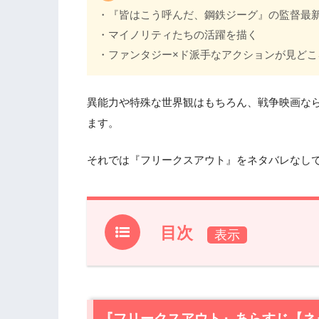
・『皆はこう呼んだ、鋼鉄ジーグ』の監督最
・マイノリティたちの活躍を描く
・ファンタジー×ド派手なアクションが見どこ
異能力や特殊な世界観はもちろん、戦争映画な
ます。
それでは『フリークスアウト』をネタバレなし
目次
1.
『フリークスアウト』あらすじ【ネタバ
1.1
異能力者だけのサーカス団
1.2
ナチス・ドイツのサーカス団に隠され
『フリークスアウト』あらすじ【ネ