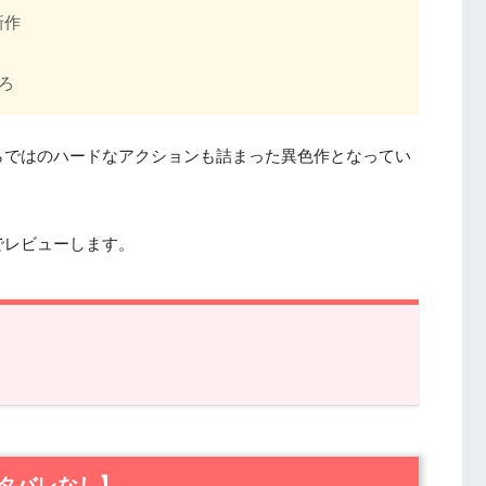
新作
ろ
らではのハードなアクションも詰まった異色作となってい
でレビューします。
レなし】
た恐ろしい秘密
タバレなし】