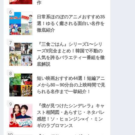
作
6
日常系ほのぼのアニメおすすめ35
選！ゆるく癒される面白い名作を
徹底紹介
7
『三食ごはん』シリーズ1〜シリ
ーズ9完全まとめ！韓国で不動の
人気を誇るバラエティー番組を徹
底解説
8
短い映画おすすめ44選！短編アニ
メから80～90分台の上映時間で見
られる名作まで一挙紹介！
9
『僕が見つけたシンデレラ』キャ
スト相関図・あらすじ・ネタバレ
感想！ソ・ヒョンジン×イ・ミン
ギのラブロマンス
10