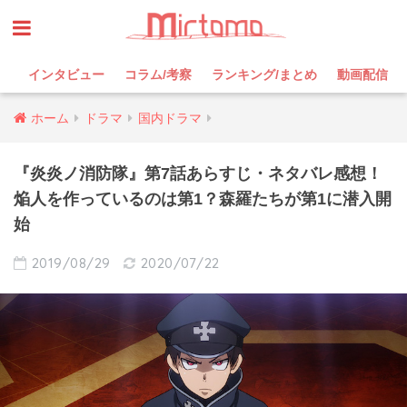
インタビュー
コラム/考察
ランキング/まとめ
動画配信
ホーム
ドラマ
国内ドラマ
『炎炎ノ消防隊』第7話あらすじ・ネタバレ感想！
焔人を作っているのは第1？森羅たちが第1に潜入開
始
2019/08/29
2020/07/22