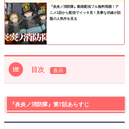
『炎炎ノ消防隊』動画配信フル無料視聴！ア
ニメ1話から配信でイッキ見！見事な伏線が話
題の人気作を見る
目次
1.
『炎炎ノ消防隊』第7話あらすじ
2.
【ネタバレ】『炎炎ノ消防隊』第7話の感想
2.1
焔人は人工的に作られている
『炎炎ノ消防隊』第7話あらすじ
2.2
新人研修配属制度を使い、森羅は第1へ潜入
2.3
第1のメンバーも曲者ぞろいすぎる
2.4
第1のトップ、レオナルド・バーンズの強さが計り知れ