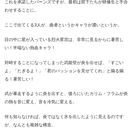
これを承諾したバーンズですが、最初は部下たちが研修生と手合
わせすることに。
ここで出てくる3人が…曲者というかキャラが濃いというか。
目の中に星が入っている烈火星宮は、非常に見るからに暑苦し
い！半端ない熱血キャラ！
対峙することになってしまった武能登が炎を出せば、「すごい
よ」「たぎるよ！」「君のパッションを見せてくれ」と煽る煽
る！暑苦しい！
武が暴走するように炎を出すと、後ろにいたカリム・フラムが炎
の熱を音に変え、音を冷気に変える。
何も知らなければ、炎ではなく氷を出したように見えるのです
が、なんとも複雑な構造。