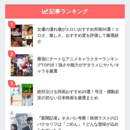
記事ランキング
1
女優の濡れ場がエロいおすすめ邦画56選！エ
ロさ、激しさ、おすすめ度を評価して厳選紹
介
2
最強にチートなアニメキャラクターランキン
グTOP20！強さや能力がデタラメにヤバいキ
ャラを厳選
3
絶対泣ける邦画おすすめ29選！号泣・感動必
至の切ない日本映画を厳選まとめ
4
『新聞記者』ネタバレ考察！映画ラストの口
パクセリフは「ごめん」？どんな意味が込め