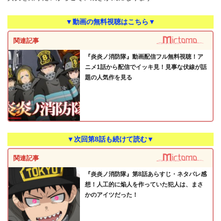
▼動画の無料視聴はこちら▼
関連記事
『炎炎ノ消防隊』動画配信フル無料視聴！ア
ニメ1話から配信でイッキ見！見事な伏線が話
題の人気作を見る
▼次回第8話も続けて読む▼
関連記事
『炎炎ノ消防隊』第8話あらすじ・ネタバレ感
想！人工的に焔人を作っていた犯人は、まさ
かのアイツだった！