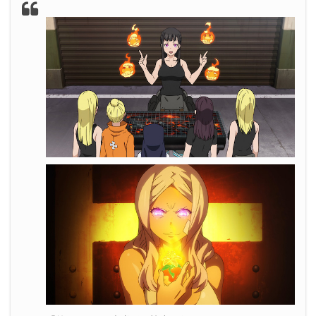
ない
2.5
隊長たち、仕事をしろ
3.
『炎炎ノ消防隊』第7話まとめ