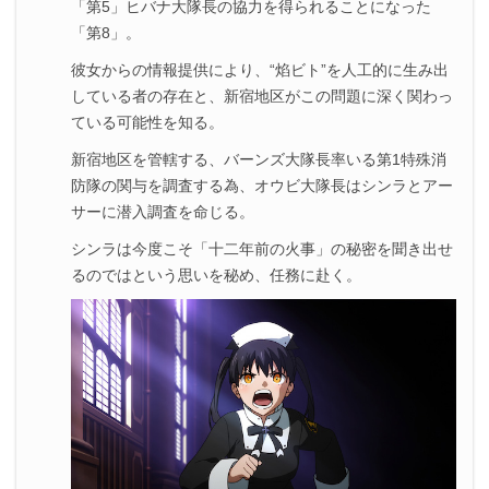
「第5」ヒバナ大隊長の協力を得られることになった
「第8」。
彼女からの情報提供により、“焰ビト”を人工的に生み出
している者の存在と、新宿地区がこの問題に深く関わっ
ている可能性を知る。
新宿地区を管轄する、バーンズ大隊長率いる第1特殊消
防隊の関与を調査する為、オウビ大隊長はシンラとアー
サーに潜入調査を命じる。
シンラは今度こそ「十二年前の火事」の秘密を聞き出せ
るのではという思いを秘め、任務に赴く。