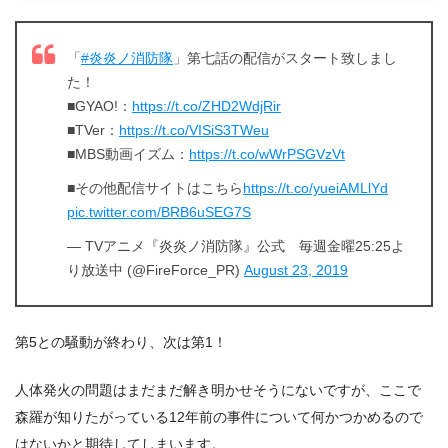
「
#炎炎ノ消防隊
」第七話の配信がスタート致しまし
た！
■GYAO!：
https://t.co/ZHD2WdjRir
■TVer：
https://t.co/VISiS3TWeu
■MBS動画イズム：
https://t.co/wWrPSGVzVt
■その他配信サイトはこちら
https://t.co/yueiAMLlYd
pic.twitter.com/BRB6uSEG7S
— TVアニメ『炎炎ノ消防隊』公式 毎週金曜25:25よ
り放送中 (@FireForce_PR)
August 23, 2019
第5との騒動が終わり、次は第1！
人体発火の問題はまだまだ解き明かせそうにないですが、ここで
森羅が知りたがっている12年前の事件について何かつかめるので
はないかと期待してしまいます。