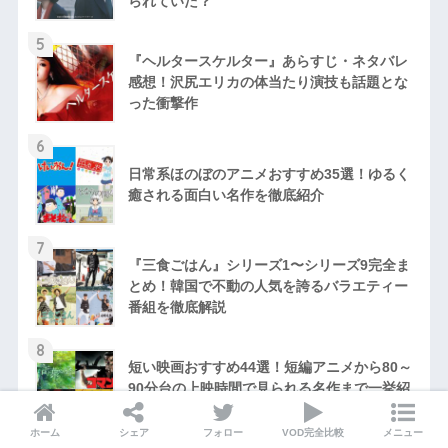
られていた？
5
『ヘルタースケルター』あらすじ・ネタバレ
感想！沢尻エリカの体当たり演技も話題とな
った衝撃作
6
日常系ほのぼのアニメおすすめ35選！ゆるく
癒される面白い名作を徹底紹介
7
『三食ごはん』シリーズ1〜シリーズ9完全ま
とめ！韓国で不動の人気を誇るバラエティー
番組を徹底解説
8
短い映画おすすめ44選！短編アニメから80～
90分台の上映時間で見られる名作まで一挙紹
介！
ホーム
シェア
フォロー
VOD完全比較
メニュー