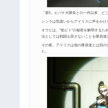
「第5」ヒバナ大隊長との一件以来、ど
シンラは気遣いからアイリスに声をかけ
オウビは、”焰ビト”の秘密を解明するた
法としては戦闘も辞さないことを隊員達
その夜。アイリスは他の隊員達とは別の
た。