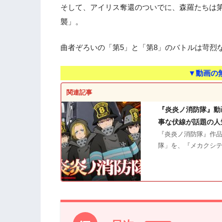
そして、アイリス奪還のついでに、森羅たちは
襲」。
曲者ぞろいの「第5」と「第8」のバトルは苛烈
▼動画の
関連記事
『炎炎ノ消防隊』動
事な伏線が話題の人
『炎炎ノ消防隊』作品
隊」を、『メカクシ