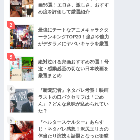
画56選！エロさ、激しさ、おすす
め度を評価して厳選紹介
2
最強にチートなアニメキャラクタ
ーランキングTOP20！強さや能力
がデタラメにヤバいキャラを厳選
3
絶対泣ける邦画おすすめ29選！号
泣・感動必至の切ない日本映画を
厳選まとめ
4
『新聞記者』ネタバレ考察！映画
ラストの口パクセリフは「ごめ
ん」？どんな意味が込められてい
た？
5
『ヘルタースケルター』あらす
じ・ネタバレ感想！沢尻エリカの
体当たり演技も話題となった衝撃