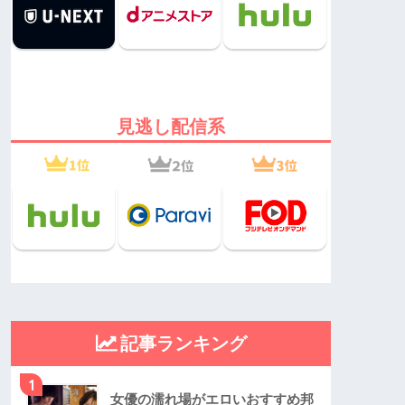
見逃し配信系
記事ランキング
1
女優の濡れ場がエロいおすすめ邦