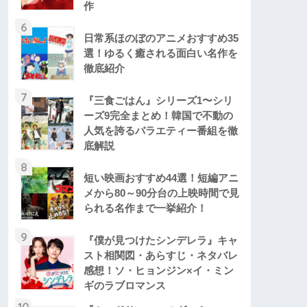
作
6
日常系ほのぼのアニメおすすめ35
選！ゆるく癒される面白い名作を
徹底紹介
7
『三食ごはん』シリーズ1〜シリ
ーズ9完全まとめ！韓国で不動の
人気を誇るバラエティー番組を徹
底解説
8
短い映画おすすめ44選！短編アニ
メから80～90分台の上映時間で見
られる名作まで一挙紹介！
9
『僕が見つけたシンデレラ』キャ
スト相関図・あらすじ・ネタバレ
感想！ソ・ヒョンジン×イ・ミン
ギのラブロマンス
10