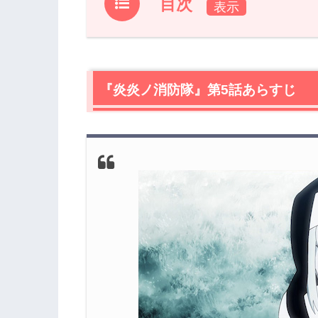
目次
1.
『炎炎ノ消防隊』第5話あらすじ
2.
【ネタバレ】『炎炎ノ消防隊』第5話の
2.1
『炎炎ノ消防隊』第5話あらすじ
真剣な話なのに隊長たち、ツッコミど
2.2
アイリスとプリンセス火華
2.3
第8部隊、第5部隊に突入
2.4
かっこつけていてバカだがアーサーは
3.
『炎炎ノ消防隊』第5話まとめ