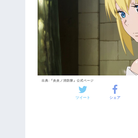
出典:『炎炎ノ消防隊』公式ページ
ツイート
シェア