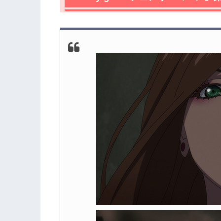
2.2
黒の妖精書をめぐる三つの組織
2.3
ダミアンとヴェロニカの暗躍
3.
『Fairy gone フェアリーゴーン』第
3.1
妖精書の歴史
4.
『Fairy gone フェアリーゴーン』今
4.1
妖精づき
4.2
スウィーティー
5.
『Fairy gone フェアリーゴーン』第3