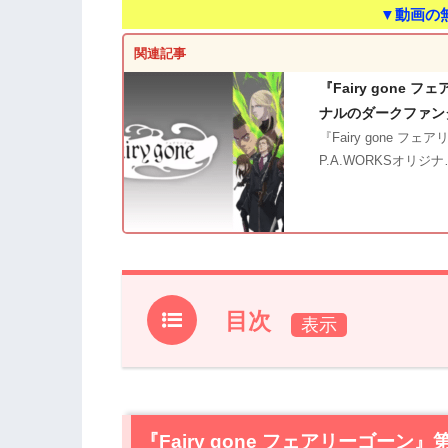
▼動画の
関連記事
『Fairy gone
ナルのダークファン
『Fairy gone
P.A.WORKSオリジ
目次
1.
『Fairy gone フェアリーゴーン』第3
2.
【ネタバレ】『Fairy gone フェアリ
2.1
『Fairy gone フェアリーゴーン
全てはその報いなのか