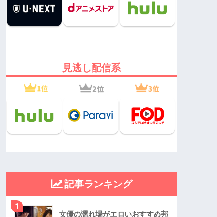
見逃し配信系
記事ランキング
1
女優の濡れ場がエロいおすすめ邦