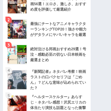
画56選！エロさ、激しさ、おすす
め度を評価して厳選紹介
2
最強にチートなアニメキャラクタ
ーランキングTOP20！強さや能力
がデタラメにヤバいキャラを厳選
3
絶対泣ける邦画おすすめ29選！号
泣・感動必至の切ない日本映画を
厳選まとめ
4
『新聞記者』ネタバレ考察！映画
ラストの口パクセリフは「ごめ
ん」？どんな意味が込められてい
た？
5
『ヘルタースケルター』あらす
じ・ネタバレ感想！沢尻エリカの
体当たり演技も話題となった衝撃