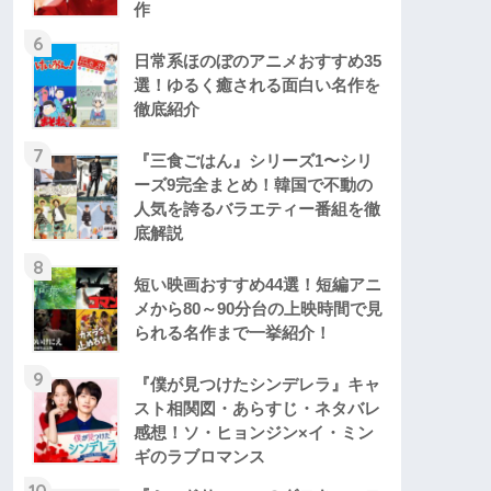
作
6
日常系ほのぼのアニメおすすめ35
選！ゆるく癒される面白い名作を
徹底紹介
7
『三食ごはん』シリーズ1〜シリ
ーズ9完全まとめ！韓国で不動の
人気を誇るバラエティー番組を徹
底解説
8
短い映画おすすめ44選！短編アニ
メから80～90分台の上映時間で見
られる名作まで一挙紹介！
9
『僕が見つけたシンデレラ』キャ
スト相関図・あらすじ・ネタバレ
感想！ソ・ヒョンジン×イ・ミン
ギのラブロマンス
10