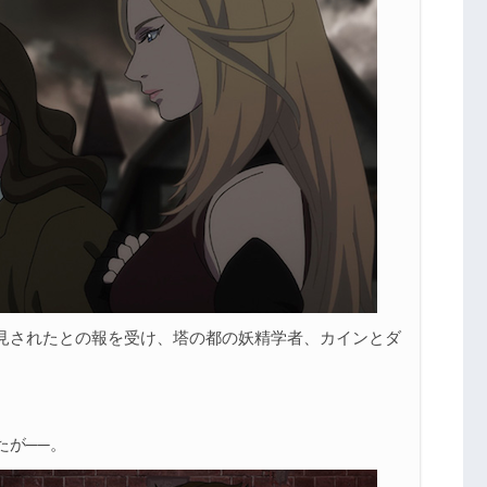
見されたとの報を受け、塔の都の妖精学者、カインとダ
。
たが──。