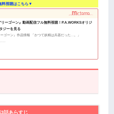
無料視聴はこちら▼
 フェアリーゴーン』動画配信フル無料視聴！P.A.WORKSオリジ
タジーを見る
 フェアリーゴーン』作品情報 「かつて妖精は兵器だった…。」
ナ……
話あらすじ
ーゴーン』第3話の感想
』第3話あらすじ