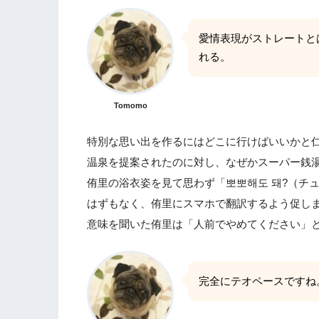
愛情表現がストレートと
れる。
Tomomo
特別な思い出を作るにはどこに行けばいいかと
温泉を提案されたのに対し、なぜかスーパー銭湯
侑里の浴衣姿を見て思わず「뽀뽀해도 돼?（チ
はずもなく、侑里にスマホで翻訳するよう促し
意味を聞いた侑里は「人前でやめてください」
完全にテオペースですね