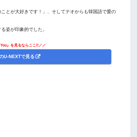
のことが大好きです！」、そしてテオからも韓国語で愛の
する姿が印象的でした。
e You』を見るならここ!!／／
のU-NEXTで見る