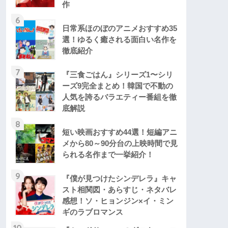
作
6
日常系ほのぼのアニメおすすめ35
選！ゆるく癒される面白い名作を
徹底紹介
7
『三食ごはん』シリーズ1〜シリ
ーズ9完全まとめ！韓国で不動の
人気を誇るバラエティー番組を徹
底解説
8
短い映画おすすめ44選！短編アニ
メから80～90分台の上映時間で見
られる名作まで一挙紹介！
9
『僕が見つけたシンデレラ』キャ
スト相関図・あらすじ・ネタバレ
感想！ソ・ヒョンジン×イ・ミン
ギのラブロマンス
10