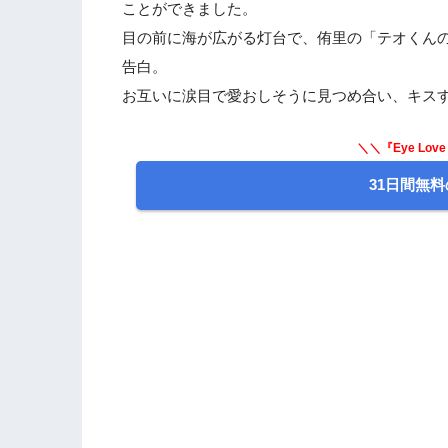
ことができました。
目の前に海が広がる灯台で、侑里の「テオくん
告白。
お互いに涙目で愛おしそうに見つめ合い、キス
＼＼『Eye Lov
31日間無料