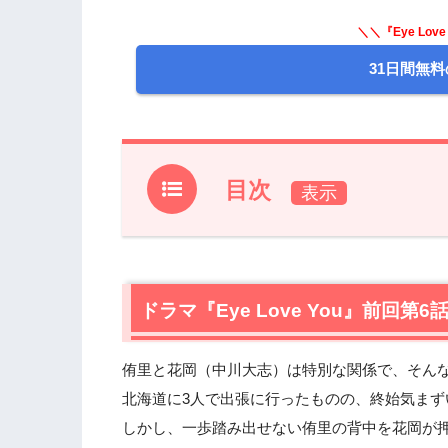
＼＼『Eye Lov
31日間無料
目次
1.
ドラマ『Eye Love You』前回第6話
2.
【ネタバレあり】ドラマ『Eye Love 
2.1
ドラマ『Eye Love You』前回
ポッポヘドテ？
2.2
秘密の告白
2.3
この人には知られたくない
侑里と花岡（中川大志）は特別な関係で、そん
北海道に3人で出張に行ったものの、終始気まず
3.
ドラマ『Eye Love You』第7話あ
しかし、一歩踏み出せない侑里の背中を花岡が