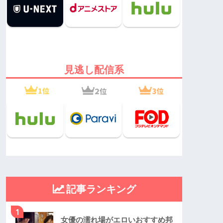
見逃し配信系
記事ランキング
1
女優の濡れ場がエロいおすすめ邦