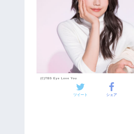
(C)TBS Eye Love You
ツイート
シェア