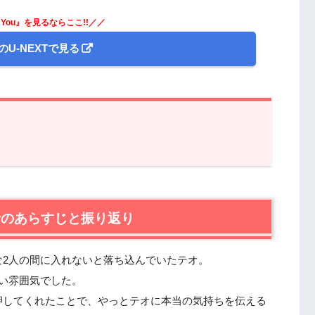
e You』を見るならここ!!／／
のU-NEXTで見る
のあらすじと振り返り
You』第7話あらすじ・感想
第6話のあらすじと振り返り
な2人の間に入れないと落ち込んでいたテオ。
い雰囲気でした。
らすじ・ネタバレ感想まとめ
押してくれたことで、やっとテオに本当の気持ちを伝える