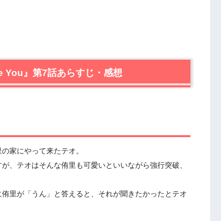
e You』第7話あらすじ・感想
里の家にやって来たテオ。
すが、テオはそんな侑里も可愛いといいながら強行突破、
に侑里が「うん」と答えると、それが聞きたかったとテオ