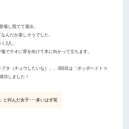
登場し慌てて退出。
てなんだか楽しそうでした。
く2人。
が鬼でテオに背を向けて木に向かって立ちます。
ップタ（チュウしたいな）」、3回目は「ポッポヘドトゥ
成功しました！
」と叫んだ女子･･･多いはず笑