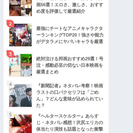
画56選！エロさ、激しさ、おすす
め度を評価して厳選紹介
2
最強にチートなアニメキャラクタ
ーランキングTOP20！強さや能力
がデタラメにヤバいキャラを厳選
3
絶対泣ける邦画おすすめ29選！号
泣・感動必至の切ない日本映画を
厳選まとめ
4
『新聞記者』ネタバレ考察！映画
ラストの口パクセリフは「ごめ
ん」？どんな意味が込められてい
た？
5
『ヘルタースケルター』あらす
じ・ネタバレ感想！沢尻エリカの
体当たり演技も話題となった衝撃