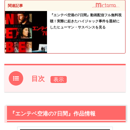
関連記事
『エンテベ空港の7日間』動画配信フル無料視
聴！実際に起きたハイジャック事件を題材に
したヒューマン・サスペンスを見る
目次
1.
『エンテベ空港の7日間』作品情報
2.
【ネタバレ】『エンテベ空港の7日間』あらすじ・感想
2.1
『エンテベ空港の7日間』の制作者たちは、なぜ「エン
『エンテベ空港の7日間』作品情報
テベ空港奇襲作戦」を題材にしたのか
2.2
冒頭と終盤に挿入されるダンスシーンは、『エンテベ