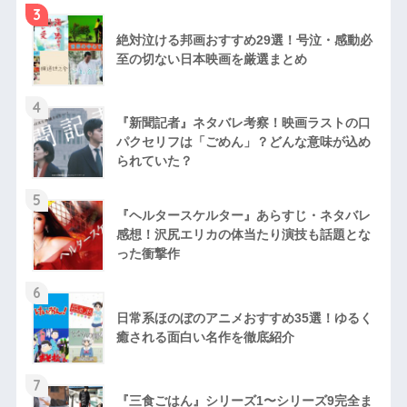
3
絶対泣ける邦画おすすめ29選！号泣・感動必
至の切ない日本映画を厳選まとめ
4
『新聞記者』ネタバレ考察！映画ラストの口
パクセリフは「ごめん」？どんな意味が込め
られていた？
5
『ヘルタースケルター』あらすじ・ネタバレ
感想！沢尻エリカの体当たり演技も話題とな
った衝撃作
6
日常系ほのぼのアニメおすすめ35選！ゆるく
癒される面白い名作を徹底紹介
7
『三食ごはん』シリーズ1〜シリーズ9完全ま