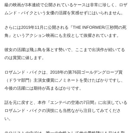
級の映画が3本連続で公開されているケースは非常に珍しく、ロザ
ムンド・パイクという女優の活躍を実感せずにはいられません。
さらには2019年11月に公開される『THE INFORMER/三秒間の死
角』というアクション映画にも主役として抜擢されています。
彼女の活躍は飛ぶ鳥を落とす勢いで、ここまで出演作が続いてる
のは賞賛に値します。
ロザムンド・パイクは、2018年の第76回ゴールデングローブ賞
（ドラマ部門）主演女優賞にノミネートを受けたばかりですし、
今後の活躍には期待が高まるばかりです。
話を元に戻すと、本作『エンテベの空港の7日間』に出演している
ロザムンド・パイクの演技にも当然ながら注目してみてくださ
い。
テロリストの中では、唯一の女性として他の男性陣にも引けを取