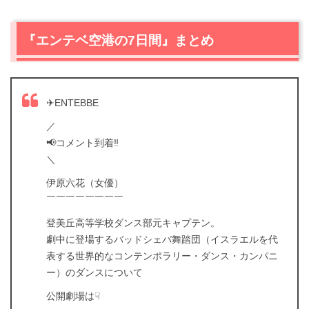
『エンテベ空港の7日間』まとめ
✈ENTEBBE
／
📢コメント到着‼️
＼
伊原六花（女優）
￣￣￣￣￣￣￣￣
登美丘高等学校ダンス部元キャプテン。
劇中に登場するバッドシェバ舞踏団（イスラエルを代
表する世界的なコンテンポラリー・ダンス・カンパニ
ー）のダンスについて
公開劇場は☟