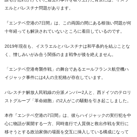
エルとパレスチナ問題があります。
『エンテベ空港の7日間』は、この両国の間にある根強い問題が何
十年経っても解決されていないところに着目しているのです。
2019年現在も、イスラエルとパレスチナは和平条約を結ぶことな
く、憎しみいがみ合う関係のまま戦争が後を絶えません。
「エンテベ空港奇襲作戦」の舞台であるエールフランス航空機ハ
イジャック事件には4人の主犯格が存在しています。
パレスチナ解放人民戦線の分派メンバー2人と、西ドイツのテロリ
ストグループ「革命細胞」の2人がこの騒動を引き起こしました。
本作『エンテベ空港の7日間』は、彼らハイジャックの実行犯を中
心に物語が展開する一方、同時進行で人質側と救出作戦を実行に
移そうとする政治家側の場面を交互に挿入している構成になって