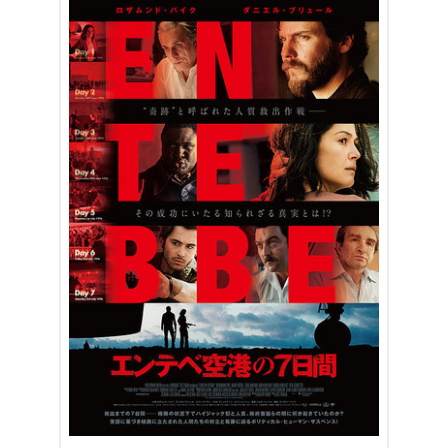
空港の7日間』における最重要場面
2.3
女優ロザムンド・パイクの活躍は破竹の勢い
3.
『エンテベ空港の7日間』まとめ