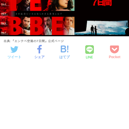
出典:『エンテベ空港の7日間』公式ページ
LINE
ツイート
シェア
はてブ
Pocket