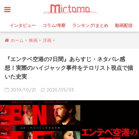
インタビュー
コラム/考察
ランキング/まとめ
動画配信
ホーム
映画
洋画
『エンテベ空港の7日間』あらすじ・ネタバレ感
想！実際のハイジャック事件をテロリスト視点で描
いた史実
2019/10/21
2020/05/03