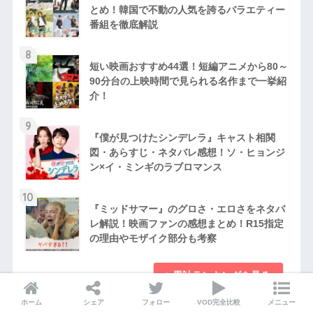
とめ！韓国で不動の人気を誇るバラエティー
番組を徹底解説
8
短い映画おすすめ44選！短編アニメから80～
90分台の上映時間で見られる名作まで一挙紹
介！
9
『僕が見つけたシンデレラ』キャスト相関
図・あらすじ・ネタバレ感想！ソ・ヒョンジ
ン×イ・ミンギのラブロマンス
10
『ミッドサマー』のグロさ・エロさをネタバ
レ解説！映画ファンの感想まとめ！R15指定
の理由やモザイク部分も考察
累計ランキングを見る
ホーム
シェア
フォロー
VOD完全比較
メニュー