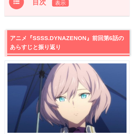
目次
1.
アニメ『SSSS.DYNAZENON』前回第6話のあらすじと
振り返り
2.
【ネタバレ】アニメ『SSSS.DYNAZENON』第7話あら
アニメ『SSSS.DYNAZENON』前回第6話の
すじ・感想
あらすじと振り返り
2.1
ダイナレックスvs怪獣vs紫の巨人
2.2
戦いに備えて
2.3
グリットナイト同盟
2.4
探している人について、香乃について
2.5
ダイナゼノン復活！
2.6
千田双葉という男
3.
アニメ『SSSS.DYNAZENON』第7話あらすじ・ネタバ
レ感想まとめ