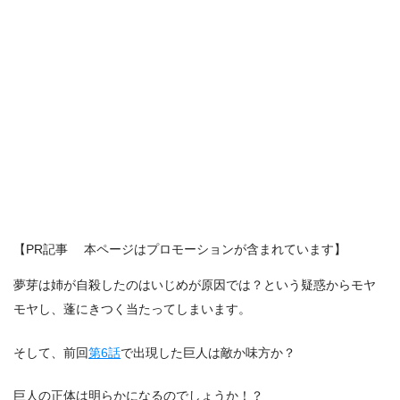
【PR記事 本ページはプロモーションが含まれています】
夢芽は姉が自殺したのはいじめが原因では？という疑惑からモヤ
モヤし、蓬にきつく当たってしまいます。
そして、前回
第6話
で出現した巨人は敵か味方か？
巨人の正体は明らかになるのでしょうか！？