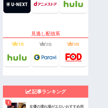
見逃し配信系
記事ランキング
1
女優の濡れ場がエロいおすすめ邦