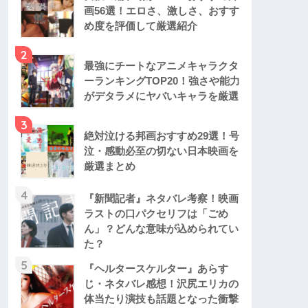
画56選！エロさ、激しさ、おすす
め度を評価して厳選紹介
2
最強にチートなアニメキャラクタ
ーランキングTOP20！強さや能力
がデタラメにヤバいキャラを厳選
3
絶対泣ける邦画おすすめ29選！号
泣・感動必至の切ない日本映画を
厳選まとめ
4
『新聞記者』ネタバレ考察！映画
ラストの口パクセリフは「ごめ
ん」？どんな意味が込められてい
た？
5
『ヘルタースケルター』あらす
じ・ネタバレ感想！沢尻エリカの
体当たり演技も話題となった衝撃