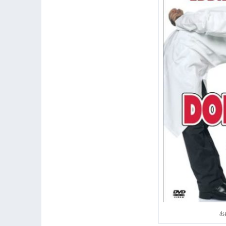
3.
【ネタバレ】『ドクター・ドリトル』
3.1
舞台の変更と“ドリトル先生”の人柄
4.
『ドクター・ドリトル』まとめ
出