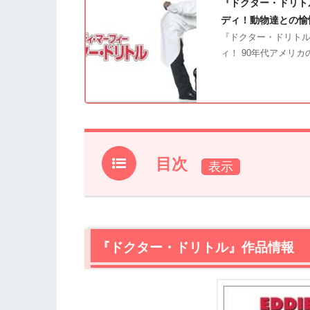
『ドクター・ドリト
ディ！動物達との愉
『ドクター・ドリトル
ィ！ 90年代アメリ
目次
1.
『ドクター・ドリトル』作品情報
2.
【ネタバレ】『ドクター・ドリトル』
2.1
『ドクター・ドリトル』作品情報
ジョンの過去と現在
2.2
蘇る能力
2.3
動物の患者たち
2.4
動物と人間