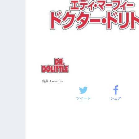
出典:Lemino
ツイート
シェア