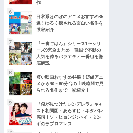
作
6
日常系ほのぼのアニメおすすめ35
選！ゆるく癒される面白い名作を
徹底紹介
7
『三食ごはん』シリーズ1〜シリ
ーズ9完全まとめ！韓国で不動の
人気を誇るバラエティー番組を徹
底解説
8
短い映画おすすめ44選！短編アニ
メから80～90分台の上映時間で見
られる名作まで一挙紹介！
9
『僕が見つけたシンデレラ』キャ
スト相関図・あらすじ・ネタバレ
感想！ソ・ヒョンジン×イ・ミン
ギのラブロマンス
10