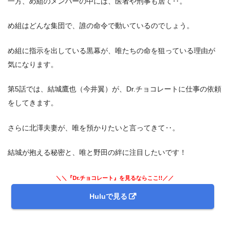
一方、め組のメンバーの中には、医者や刑事も居て‥。
め組はどんな集団で、誰の命令で動いているのでしょう。
め組に指示を出している黒幕が、唯たちの命を狙っている理由が
気になります。
第5話では、結城鷹也（今井翼）が、Dr.チョコレートに仕事の依頼
をしてきます。
さらに北澤夫妻が、唯を預かりたいと言ってきて‥。
結城が抱える秘密と、唯と野田の絆に注目したいです！
＼＼『Dr.チョコレート』を見るならここ!!／／
Huluで見る