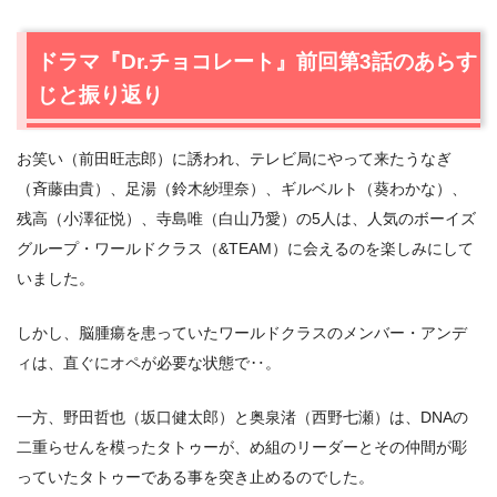
返り
2.
【ネタバレあり】ドラマ『Dr.チョコレート』第4話あら
ドラマ『Dr.チョコレート』前回第3話のあらす
すじと感想
じと振り返り
2.1
正しい姿
2.2
医療ミスの隠ぺい
お笑い（前田旺志郎）に誘われ、テレビ局にやって来たうなぎ
2.3
野田（坂口健太郎）が北澤（眞島秀和）を疑う理由
（斉藤由貴）、足湯（鈴木紗理奈）、ギルベルト（葵わかな）、
2.4
変わらない体質
残高（小澤征悦）、寺島唯（白山乃愛）の5人は、人気のボーイズ
2.5
2年前の事件で北澤（眞島秀和）が知っている事
グループ・ワールドクラス（&TEAM）に会えるのを楽しみにして
2.6
め組のメンバー
いました。
3.
ドラマ『Dr.チョコレート』第4話まとめ
しかし、脳腫瘍を患っていたワールドクラスのメンバー・アンデ
ィは、直ぐにオペが必要な状態で‥。
一方、野田哲也（坂口健太郎）と奥泉渚（西野七瀬）は、DNAの
二重らせんを模ったタトゥーが、め組のリーダーとその仲間が彫
っていたタトゥーである事を突き止めるのでした。