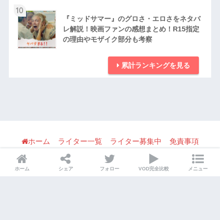
10
『ミッドサマー』のグロさ・エロさをネタバ
レ解説！映画ファンの感想まとめ！R15指定
の理由やモザイク部分も考察
累計ランキングを見る
ホーム
ライター一覧
ライター募集中
免責事項
利用規約
パブリシティ・宣伝・取材の問い合わせ
ホーム
シェア
フォロー
VOD完全比較
メニュー
プライバシーポリシー
© 2026 Mirtomo All rights reserved.