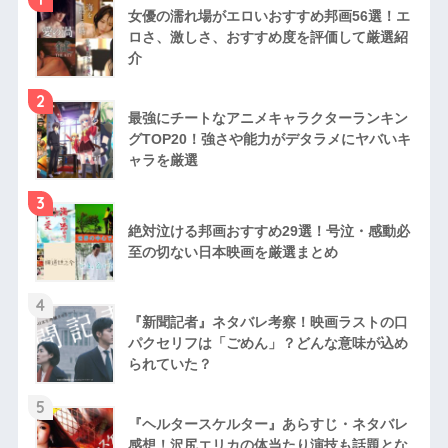
女優の濡れ場がエロいおすすめ邦画56選！エ
ロさ、激しさ、おすすめ度を評価して厳選紹
介
2
最強にチートなアニメキャラクターランキン
グTOP20！強さや能力がデタラメにヤバいキ
ャラを厳選
3
絶対泣ける邦画おすすめ29選！号泣・感動必
至の切ない日本映画を厳選まとめ
4
『新聞記者』ネタバレ考察！映画ラストの口
パクセリフは「ごめん」？どんな意味が込め
られていた？
5
『ヘルタースケルター』あらすじ・ネタバレ
感想！沢尻エリカの体当たり演技も話題とな