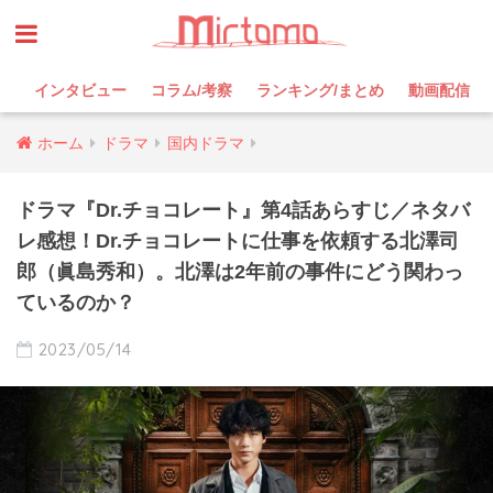
インタビュー
コラム/考察
ランキング/まとめ
動画配信
ホーム
ドラマ
国内ドラマ
ドラマ『Dr.チョコレート』第4話あらすじ／ネタバ
レ感想！Dr.チョコレートに仕事を依頼する北澤司
郎（眞島秀和）。北澤は2年前の事件にどう関わっ
ているのか？
2023/05/14