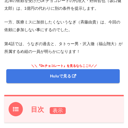
北澤の依頼を受けたDr.チョコレートの代理人・野田哲也（坂口健
太郎）は、1億円の代わりに別の条件を提示します。
一方、医療ミスに加担したくないうなぎ（斉藤由貴）は、今回の
依頼に参加しない事にするのでした。
第4話では、うなぎの過去と、タトゥー男・沢入徹（福山翔大）が
所属するめ組の一員が明らかになります！
＼＼『Dr.チョコレート』を見るならここ!!／／
Huluで見る
目次
1.
ドラマ『Dr.チョコレート』前回第3話のあらすじと振り