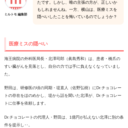
たです。しかし、唯の主張の方が、正しいか
もしれませんね。一方、横山は、医療ミスを
ミルトモ 編集部
隠ぺいしたことを悔いているのでしょうか？
医療ミスの隠ぺい
海王病院の外科医局長・北澤司郎（眞島秀和）は、患者・橋爪の
すい臓がんを見落とし、自分の力では手に負えなくなっていまし
た。
野田は、研修医の頃の同期・堤直人（佐野弘樹）にDr.チョコレー
トの存在をほのめかし、堤から話を聞いた北澤が、Dr.チョコレー
トに仕事を依頼します。
Dr.チョコレートの代理人・野田は、1億円が払えない北澤に別の条
件を提示し‥。