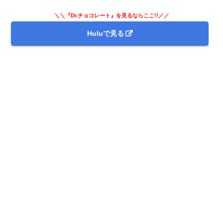
＼＼『Dr.チョコレート』を見るならここ!!／／
Huluで見る