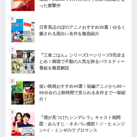
った衝撃作
6
日常系ほのぼのアニメおすすめ35選！ゆるく
癒される面白い名作を徹底紹介
7
『三食ごはん』シリーズ1〜シリーズ9完全ま
とめ！韓国で不動の人気を誇るバラエティー
番組を徹底解説
8
短い映画おすすめ44選！短編アニメから80～
90分台の上映時間で見られる名作まで一挙紹
介！
9
『僕が見つけたシンデレラ』キャスト相関
図・あらすじ・ネタバレ感想！ソ・ヒョンジ
ン×イ・ミンギのラブロマンス