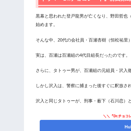
2.2
DNAの二重らせんを模ったタトゥー
2.3
アイドルを緊急オペする寺島唯（白山
黒幕と思われた登戸龍男が亡くなり、野田哲也
2.4
授業参観
始めます。
3.
ドラマ『Dr.チョコレート』第3話まとめ
そんな中、20代の会社員・百瀬杏樹（恒松祐里）
実は、百瀬は百瀬組の4代目組長だったのです。
さらに、タトゥー男が、百瀬組の元組員・沢入
しかし沢入は、警察に捕まった後すぐに釈放さ
沢入と同じタトゥーが、刑事・薮下（石川恋）
＼＼『Dr.チョコ
H