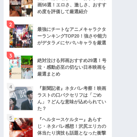
画56選！エロさ、激しさ、おすす
め度を評価して厳選紹介
2
最強にチートなアニメキャラクタ
ーランキングTOP20！強さや能力
がデタラメにヤバいキャラを厳選
3
絶対泣ける邦画おすすめ29選！号
泣・感動必至の切ない日本映画を
厳選まとめ
4
『新聞記者』ネタバレ考察！映画
ラストの口パクセリフは「ごめ
ん」？どんな意味が込められてい
た？
5
『ヘルタースケルター』あらす
じ・ネタバレ感想！沢尻エリカの
体当たり演技も話題となった衝撃