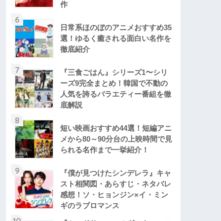
作
6
日常系ほのぼのアニメおすすめ35
選！ゆるく癒される面白い名作を
徹底紹介
7
『三食ごはん』シリーズ1〜シリ
ーズ9完全まとめ！韓国で不動の
人気を誇るバラエティー番組を徹
底解説
8
短い映画おすすめ44選！短編アニ
メから80～90分台の上映時間で見
られる名作まで一挙紹介！
9
『僕が見つけたシンデレラ』キャ
スト相関図・あらすじ・ネタバレ
感想！ソ・ヒョンジン×イ・ミン
ギのラブロマンス
10