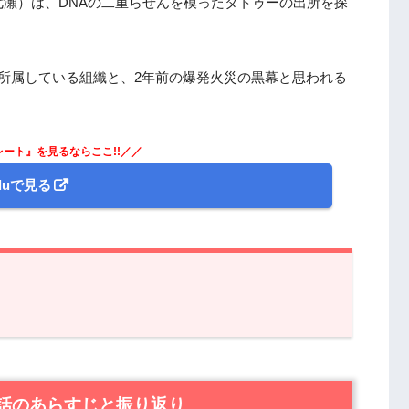
瀬）は、DNAの二重らせんを模ったタトゥーの出所を探
所属している組織と、2年前の爆発火災の黒幕と思われる
レート』を見るならここ!!／／
uluで見る
のあらすじと振り返り
ート』第3話あらすじと感想
2話のあらすじと振り返り
ンパニーの仲間たち