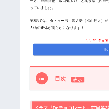
一方、野田哲也（坂口健太郎）と奥泉渚（西野七
っていました。
第3話では、タトゥー男・沢入徹（福山翔大）が
人物の正体が明らかになります！
＼＼『Dr.チョコ
H
目次
1.
ドラマ『Dr.チョコレート』前回第2話
2.
【ネタバレあり】ドラマ『Dr.チョコレ
2.1
ドラマ『Dr.チョコレート』前回第
テレビ局にやって来たチョコレートカ