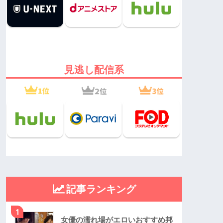
見逃し配信系
記事ランキング
1
女優の濡れ場がエロいおすすめ邦