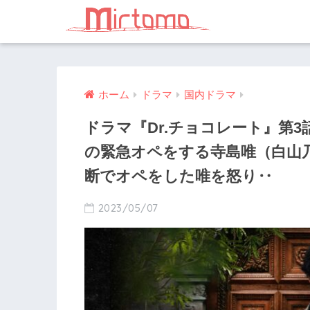
ホーム
ドラマ
国内ドラマ
ドラマ『Dr.チョコレート』第
の緊急オペをする寺島唯（白山
断でオペをした唯を怒り‥
2023/05/07