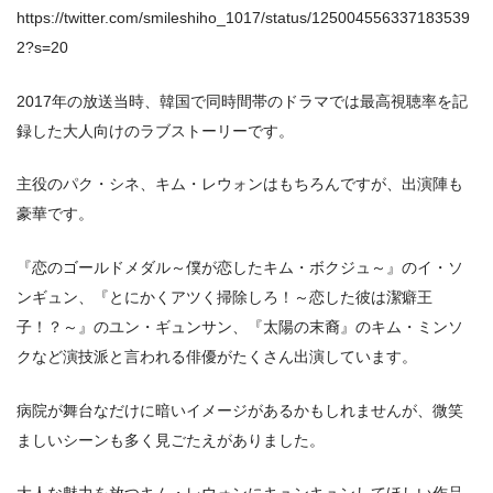
https://twitter.com/smileshiho_1017/status/125004556337183539
2?s=20
2017年の放送当時、韓国で同時間帯のドラマでは最高視聴率を記
録した大人向けのラブストーリーです。
主役のパク・シネ、キム・レウォンはもちろんですが、出演陣も
豪華です。
『恋のゴールドメダル～僕が恋したキム・ボクジュ～』のイ・ソ
ンギュン、『とにかくアツく掃除しろ！～恋した彼は潔癖王
子！？～』のユン・ギュンサン、『太陽の末裔』のキム・ミンソ
クなど演技派と言われる俳優がたくさん出演しています。
病院が舞台なだけに暗いイメージがあるかもしれませんが、微笑
ましいシーンも多く見ごたえがありました。