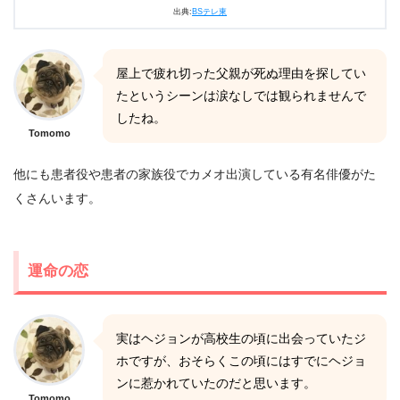
出典:
BSテレ東
屋上で疲れ切った父親が死ぬ理由を探してい
たというシーンは涙なしでは観られませんで
したね。
Tomomo
他にも患者役や患者の家族役でカメオ出演している有名俳優がた
くさんいます。
運命の恋
実はヘジョンが高校生の頃に出会っていたジ
ホですが、おそらくこの頃にはすでにヘジョ
ンに惹かれていたのだと思います。
Tomomo