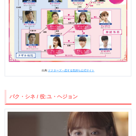
2.1
演技派俳優の共演
2.2
恋愛ドラマですが医療ドラマでもあります
2.3
運命の恋
3.
『ドクターズ～恋する気持ち』まとめ
出典:
ドクターズ～恋する気持ち公式サイト
パク・シネ / 役:ユ・ヘジョン