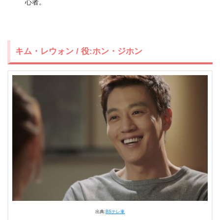
心者。
キム・レウォン / 役:ホン・ジホン
出典:
BSテレ東