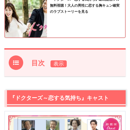
無料視聴！大人の男性に恋する胸キュン確実
のラブストーリーを見る
目次
1.
『ドクターズ～恋する気持ち』キャスト
1.1
パク・シネ / 役:ユ・ヘジョン
1.2
キム・レウォン / 役:ホン・ジホン
『ドクターズ～恋する気持ち』キャスト
1.3
イ・ソンギョン / 役:チン・ソウ
1.4
ユン・ギュンサン / 役:チョン・ユンド
2.
【ネタバレ】『ドクターズ～恋する気持ち』あらすじ・
感想