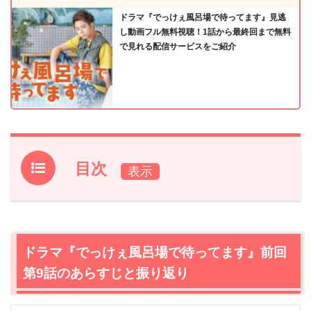
ドラマ『でっけぇ風呂場で待ってます』見逃
し動画フル無料視聴！1話から最終回まで無料
で見れる配信サービスをご紹介
目次
1.
ドラマ『でっけぇ風呂場で待ってます』前回第9話のあら
すじと振り返り
2.
【ネタバレ】ドラマ『でっけぇ風呂場で待ってます』第
ドラマ『でっけぇ風呂場で待ってます』前回
10話（最終回）あらすじ・感想
第9話のあらすじと振り返り
2.1
祭りの準備
2.2
瀧の情報