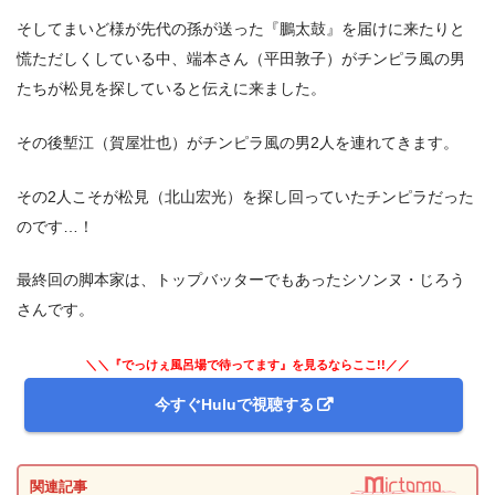
そしてまいど様が先代の孫が送った『鵬太鼓』を届けに来たりと
慌ただしくしている中、端本さん（平田敦子）がチンピラ風の男
たちが松見を探していると伝えに来ました。
その後塹江（賀屋壮也）がチンピラ風の男2人を連れてきます。
その2人こそが松見（北山宏光）を探し回っていたチンピラだった
のです…！
最終回の脚本家は、トップバッターでもあったシソンヌ・じろう
さんです。
＼＼『でっけぇ風呂場で待ってます』を見るならここ!!／／
今すぐHuluで視聴する
関連記事