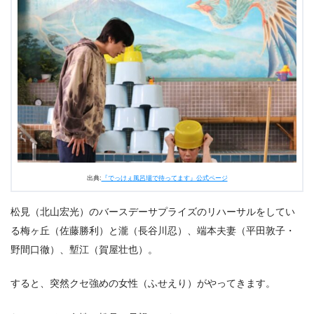
2.3
しんさんは俺が守る！
2.4
鵬太鼓
2.5
チンピラ現る
2.6
チンピラとの勝負
2.7
松見の本気
2.8
梅ヶ丘と瀧の人生
3.
ドラマ『でっけぇ風呂場で待ってます』第10話（最終
回）あらすじ・ネタバレ感想まとめ
出典:
『でっけぇ風呂場で待ってます』公式ページ
松見（北山宏光）のバースデーサプライズのリハーサルをしてい
る梅ヶ丘（佐藤勝利）と瀧（長谷川忍）、端本夫妻（平田敦子・
野間口徹）、塹江（賀屋壮也）。
すると、突然クセ強めの女性（ふせえり）がやってきます。