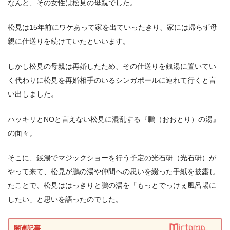
なんと、その女性は松見の母親でした。
松見は15年前にワケあって家を出ていったきり、家には帰らず母
親に仕送りを続けていたといいます。
しかし松見の母親は再婚したため、その仕送りを銭湯に置いてい
く代わりに松見を再婚相手のいるシンガポールに連れて行くと言
い出しました。
ハッキリとNOと言えない松見に混乱する『鵬（おおとり）の湯』
の面々。
そこに、銭湯でマジックショーを行う予定の光石研（光石研）が
やって来て、松見が鵬の湯や仲間への思いを綴った手紙を披露し
たことで、松見ははっきりと鵬の湯を「もっとでっけぇ風呂場に
したい」と思いを語ったのでした。
関連記事