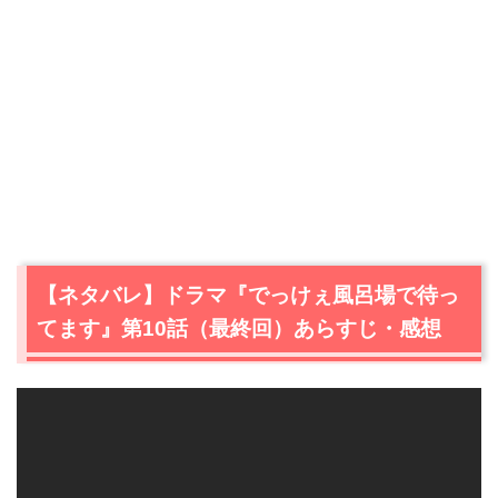
【ネタバレ】ドラマ『でっけぇ風呂場で待っ
てます』第10話（最終回）あらすじ・感想