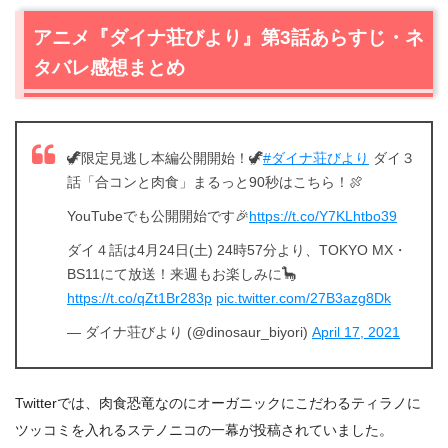
アニメ『ダイナ荘びより』第3話あらすじ・ネ
タバレ感想まとめ
🦖限定見逃し本編公開開始！🦖
#ダイナ荘びより
ダイ３
話「合コンと肉食」まるっと90秒はこちら！🍖
YouTubeでも公開開始です🎉
https://t.co/Y7KLhtbo39
ダイ４話は4月24日(土) 24時57分より、TOKYO MX・
BS11にて放送！来週もお楽しみに🦕
https://t.co/qZt1Br283p
pic.twitter.com/27B3azg8Dk
— ダイナ荘びより (@dinosaur_biyori)
April 17, 2021
Twitterでは、肉食恐竜なのにオーガニックにこだわるティラノに
ツッコミを入れるステノニコの一幕が投稿されていました。