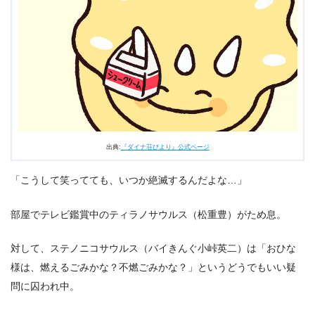
3.
アニメ『ダイナ荘びより』第3話あらすじ・ネタバレ感
想まとめ
出典:
『ダイナ荘びより』公式ページ
「こうして笑ってても、いつか絶滅するんだよな…」
部屋でテレビ鑑賞中のティラノサウルス（松重豊）がため息。
対して、ステノニコサウルス（バイきんぐ小峠英二）は「おひな
様は、燃えるごみかな？不燃ごみかな？」というどうでもいい疑
問に囚われ中。