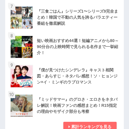
7
『三食ごはん』シリーズ1〜シリーズ9完全ま
とめ！韓国で不動の人気を誇るバラエティー
番組を徹底解説
8
短い映画おすすめ44選！短編アニメから80～
90分台の上映時間で見られる名作まで一挙紹
介！
9
『僕が見つけたシンデレラ』キャスト相関
図・あらすじ・ネタバレ感想！ソ・ヒョンジ
ン×イ・ミンギのラブロマンス
10
『ミッドサマー』のグロさ・エロさをネタバ
レ解説！映画ファンの感想まとめ！R15指定
の理由やモザイク部分も考察
累計ランキングを見る