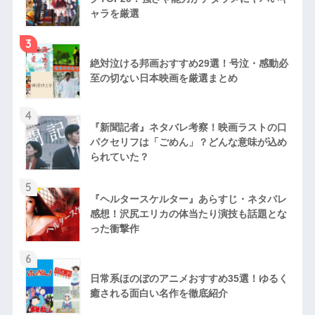
ャラを厳選
3
絶対泣ける邦画おすすめ29選！号泣・感動必
至の切ない日本映画を厳選まとめ
4
『新聞記者』ネタバレ考察！映画ラストの口
パクセリフは「ごめん」？どんな意味が込め
られていた？
5
『ヘルタースケルター』あらすじ・ネタバレ
感想！沢尻エリカの体当たり演技も話題とな
った衝撃作
6
日常系ほのぼのアニメおすすめ35選！ゆるく
癒される面白い名作を徹底紹介