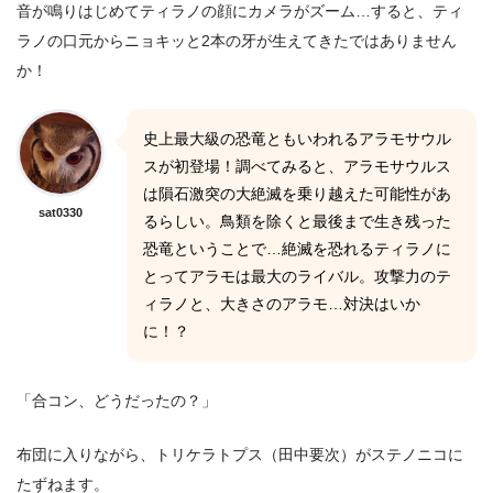
音が鳴りはじめてティラノの顔にカメラがズーム…すると、ティ
ラノの口元からニョキッと2本の牙が生えてきたではありません
か！
史上最大級の恐竜ともいわれるアラモサウル
スが初登場！調べてみると、アラモサウルス
は隕石激突の大絶滅を乗り越えた可能性があ
sat0330
るらしい。鳥類を除くと最後まで生き残った
恐竜ということで…絶滅を恐れるティラノに
とってアラモは最大のライバル。攻撃力のテ
ィラノと、大きさのアラモ…対決はいか
に！？
「合コン、どうだったの？」
布団に入りながら、トリケラトプス（田中要次）がステノニコに
たずねます。