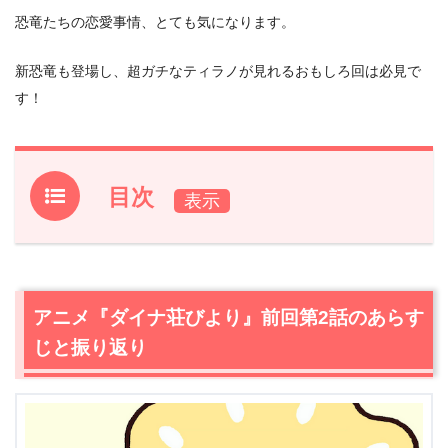
恐竜たちの恋愛事情、とても気になります。
新恐竜も登場し、超ガチなティラノが見れるおもしろ回は必見で
す！
目次
1.
アニメ『ダイナ荘びより』前回第2話のあらすじと振り返
り
2.
【ネタバレ】アニメ『ダイナ荘びより』第3話あらす
アニメ『ダイナ荘びより』前回第2話のあらす
じ・感想
じと振り返り
2.1
ティラノサウルス＆ステノニコサウルスが合コンへ！
2.2
史上最大級の恐竜・アラモサウルス登場！ティラノ、
豹変！？