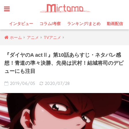
インタビュー
コラム/考察
ランキング/まとめ
動画配信
ホーム
アニメ
TVアニメ
『ダイヤのA actⅡ』第10話あらすじ・ネタバレ感
想！青道の準々決勝、先発は沢村！結城将司のデビ
ューにも注目
2019/06/05
2020/07/28