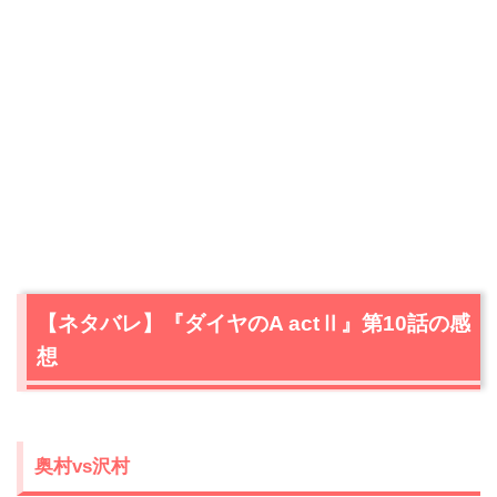
【ネタバレ】『ダイヤのA actⅡ』第10話の感
想
奥村vs沢村