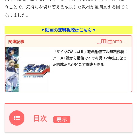
うことで、気持ちを切り替える成長した沢村が垣間見える回でも
ありました。
▼動画の無料視聴はこちら▼
関連記事
『ダイヤのA actⅡ』動画配信フル無料視聴！
アニメ1話から配信でイッキ見！2年生になっ
た栄純たちが起こす奇跡を見る
目次
1.
『ダイヤのA actⅡ』第10話あらすじ