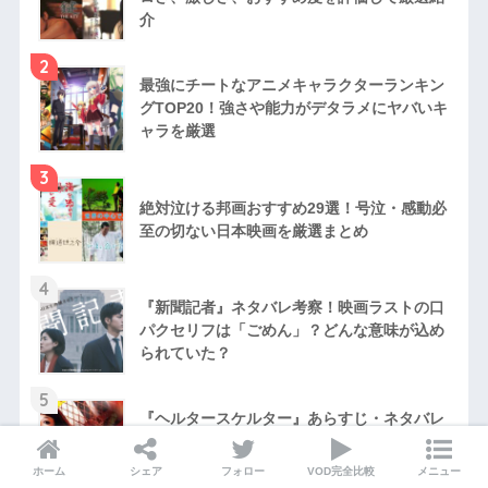
介
2
最強にチートなアニメキャラクターランキン
グTOP20！強さや能力がデタラメにヤバいキ
ャラを厳選
3
絶対泣ける邦画おすすめ29選！号泣・感動必
至の切ない日本映画を厳選まとめ
4
『新聞記者』ネタバレ考察！映画ラストの口
パクセリフは「ごめん」？どんな意味が込め
られていた？
5
『ヘルタースケルター』あらすじ・ネタバレ
感想！沢尻エリカの体当たり演技も話題とな
った衝撃作
ホーム
シェア
フォロー
VOD完全比較
メニュー