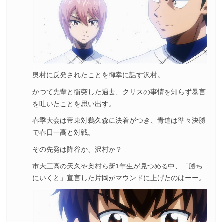
奥村に反発されたことを御幸に話す沢村。
かつて先輩と衝突した過去、クリスの事情を知らず暴言
を吐いたことを思い出す。
春季大会は帝東対鵜久森に決着がつき、青道は準々決勝
で春日一高と対戦。
その先発は降谷か、沢村か？
市大三高の天久や奥村ら新1年生が見つめる中、「勝ち
にいくと」宣言した片岡がマウンドに上げたのはーー。