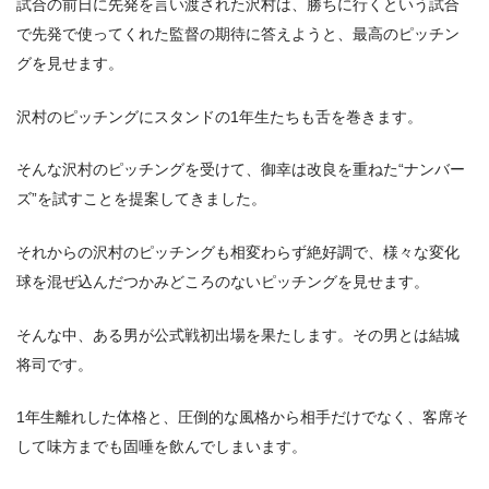
試合の前日に先発を言い渡された沢村は、勝ちに行くという試合
で先発で使ってくれた監督の期待に答えようと、最高のピッチン
グを見せます。
沢村のピッチングにスタンドの1年生たちも舌を巻きます。
そんな沢村のピッチングを受けて、御幸は改良を重ねた“ナンバー
ズ”を試すことを提案してきました。
それからの沢村のピッチングも相変わらず絶好調で、様々な変化
球を混ぜ込んだつかみどころのないピッチングを見せます。
そんな中、ある男が公式戦初出場を果たします。その男とは結城
将司です。
1年生離れした体格と、圧倒的な風格から相手だけでなく、客席そ
して味方までも固唾を飲んでしまいます。