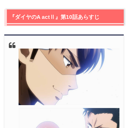
2.
【ネタバレ】『ダイヤのA actⅡ』第10話の感想
2.1
奥村vs沢村
『ダイヤのA actⅡ』第10話あらすじ
2.2
帝東vs鵜久森
2.3
準々決勝
3.
『ダイヤのA actⅡ』第10話で判明したこと
3.1
鵜久森vs帝東の結末
4.
『ダイヤのA actⅡ』今後の考察
4.1
結城将司の二打席目
5.
『ダイヤのA actⅡ』第10話あらすじ・ネタバレ感想ま
とめ