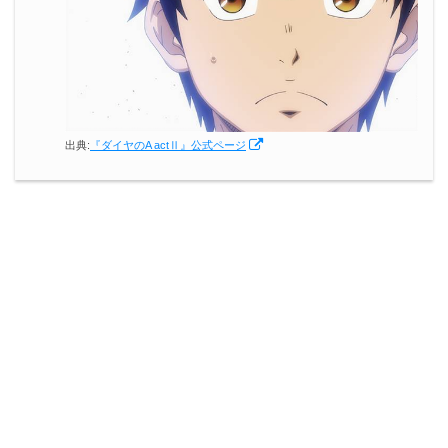
出典:
『ダイヤのA actⅡ』公式ページ