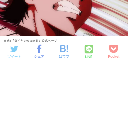
出典:『ダイヤのA actⅡ』公式ページ
LINE
ツイート
シェア
はてブ
Pocket