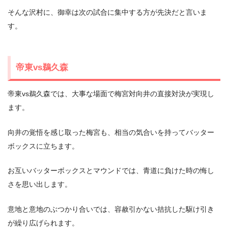
そんな沢村に、御幸は次の試合に集中する方が先決だと言いま
す。
帝東vs鵜久森
帝東vs鵜久森では、大事な場面で梅宮対向井の直接対決が実現し
ます。
向井の覚悟を感じ取った梅宮も、相当の気合いを持ってバッター
ボックスに立ちます。
お互いバッターボックスとマウンドでは、青道に負けた時の悔し
さを思い出します。
意地と意地のぶつかり合いでは、容赦引かない拮抗した駆け引き
が繰り広げられます。