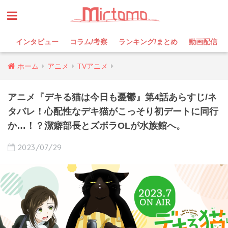
インタビュー
コラム/考察
ランキング/まとめ
動画配信
ホーム
アニメ
TVアニメ
アニメ『デキる猫は今日も憂鬱』第4話あらすじ/ネ
タバレ！心配性なデキ猫がこっそり初デートに同行
か…！？潔癖部長とズボラOLが水族館へ。
2023/07/29