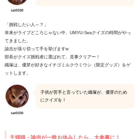
sat0330
「挑戦したい人～？」
幸来がライブどころじゃない中、UMYU-Seaクイズの時間がやっ
てきました。
諭吉が張り切って手を挙げますw
部長がクイズ挑戦者に選ばれて、見事クリアー！
織塚は、優芽が好きなイチゴミルクウミウシ（限定グッズ）をゲ
ットします。
子供が苦手と言っていた織塚が、優芽のため
にクイズを！
sat0330
主婦猫・諭吉が一晩お休みしたら…大参事に！