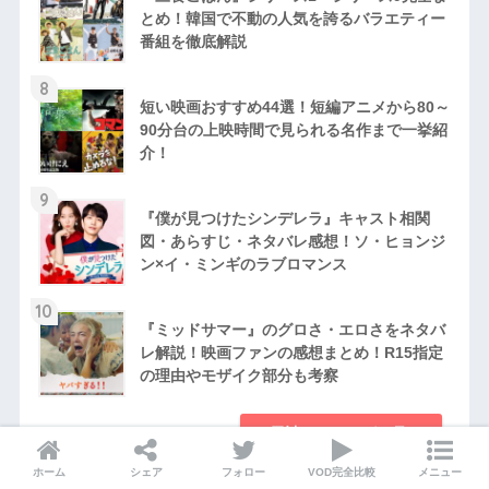
とめ！韓国で不動の人気を誇るバラエティー
番組を徹底解説
8
短い映画おすすめ44選！短編アニメから80～
90分台の上映時間で見られる名作まで一挙紹
介！
9
『僕が見つけたシンデレラ』キャスト相関
図・あらすじ・ネタバレ感想！ソ・ヒョンジ
ン×イ・ミンギのラブロマンス
10
『ミッドサマー』のグロさ・エロさをネタバ
レ解説！映画ファンの感想まとめ！R15指定
の理由やモザイク部分も考察
累計ランキングを見る
ホーム
シェア
フォロー
VOD完全比較
メニュー