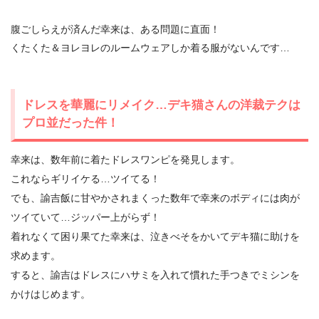
腹ごしらえが済んだ幸来は、ある問題に直面！
くたくた＆ヨレヨレのルームウェアしか着る服がないんです…
ドレスを華麗にリメイク…デキ猫さんの洋裁テクは
プロ並だった件！
幸来は、数年前に着たドレスワンピを発見します。
これならギリイケる…ツイてる！
でも、諭吉飯に甘やかされまくった数年で幸来のボディには肉が
ツイていて…ジッパー上がらず！
着れなくて困り果てた幸来は、泣きべそをかいてデキ猫に助けを
求めます。
すると、諭吉はドレスにハサミを入れて慣れた手つきでミシンを
かけはじめます。