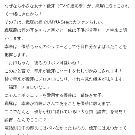
なぜなら小さな女子・優芽（CV.竹達彩奈）が、織塚に抱っこされ
て一緒にきたから！
その子は、織塚の姪でUMYU-Seaの大ファンらしい。
織塚馨は姪の耳をそっと塞ぐと「俺は子供が苦手だ」と幸来に明
かします。
幸来は、優芽ちゃんのシッターとして今日自分がよばれたことを
把握します。
「お姉ちゃん、後ろのリボン可愛いね！」
このひと言で、幸来が優芽にハートをわしづかみにされます！
秒で幸来が優芽にメロメロになり、それを見た織塚が呟きます。
「福澤、チョロいな…」
にゃんこポシェットを愛用する優芽は、猫好き女子。
織塚は、幸来が猫飼いさんであることを優芽に教えます。
ここでなんと、優芽が柱に隠れている巨大な猫（諭吉）を発見！
諭吉、なんでここに？
電話対応中の部長にはバレなかったものの、優芽には見つかって