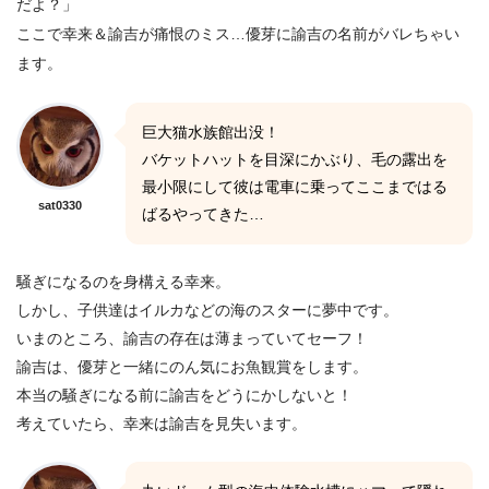
だよ？」
ここで幸来＆諭吉が痛恨のミス…優芽に諭吉の名前がバレちゃい
ます。
巨大猫水族館出没！
バケットハットを目深にかぶり、毛の露出を
最小限にして彼は電車に乗ってここまではる
sat0330
ばるやってきた…
騒ぎになるのを身構える幸来。
しかし、子供達はイルカなどの海のスターに夢中です。
いまのところ、諭吉の存在は薄まっていてセーフ！
諭吉は、優芽と一緒にのん気にお魚観賞をします。
本当の騒ぎになる前に諭吉をどうにかしないと！
考えていたら、幸来は諭吉を見失います。