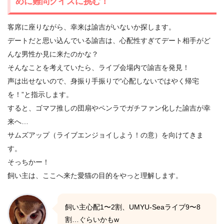
めに難問クイズに挑む！
客席に座りながら、幸来は諭吉がいないか探します。
デートだと思い込んでいる諭吉は、心配性すぎてデート相手がど
んな男性か見に来たのかな？
そんなことを考えていたら、ライブ会場内で諭吉を発見！
声は出せないので、身振り手振りで“心配しないではやく帰宅
を！”と指示します。
すると、ゴマフ推しの団扇やペンラでガチファン化した諭吉が幸
来へ…
サムズアップ（ライブエンジョイしよう！の意）を向けてきま
す。
そっちかー！
飼い主は、ここへ来た愛猫の目的をやっと理解します。
飼い主心配1〜2割、UMYU-Seaライブ9〜8
割…ぐらいかもw