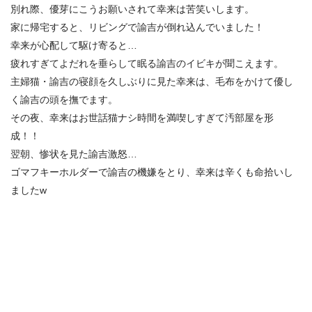
別れ際、優芽にこうお願いされて幸来は苦笑いします。
家に帰宅すると、リビングで諭吉が倒れ込んでいました！
幸来が心配して駆け寄ると…
疲れすぎてよだれを垂らして眠る諭吉のイビキが聞こえます。
主婦猫・諭吉の寝顔を久しぶりに見た幸来は、毛布をかけて優し
く諭吉の頭を撫でます。
その夜、幸来はお世話猫ナシ時間を満喫しすぎて汚部屋を形
成！！
翌朝、惨状を見た諭吉激怒…
ゴマフキーホルダーで諭吉の機嫌をとり、幸来は辛くも命拾いし
ましたw