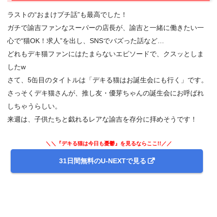
ラストの“おまけプチ話”も最高でした！
ガチで諭吉ファンなスーパーの店長が、諭吉と一緒に働きたい一
心で“猫OK！求人”を出し、SNSでバズった話など…
どれもデキ猫ファンにはたまらないエピソードで、クスッとしま
したw
さて、5缶目のタイトルは「デキる猫はお誕生会にも行く」です。
さっそくデキ猫さんが、推し友・優芽ちゃんの誕生会にお呼ばれ
しちゃうらしい。
来週は、子供たちと戯れるレアな諭吉を存分に拝めそうです！
＼＼『デキる猫は今日も憂鬱』を見るならここ!!／／
31日間無料のU-NEXTで見る