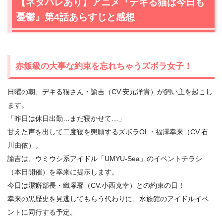
【ネタバレあり】アニメ『デキる猫は今日も
憂鬱』第4話あらすじと感想
赤飯級の大事な約束を忘れちゃうズボラ女子！
日曜の朝、デキる猫さん・諭吉（CV.安元洋貴）が飼い主を起こし
ます。
「昨日は休日出勤…まだ寝かせて…」
甘えた声を出して二度寝を懇願するズボラOL・福澤幸来（CV.石
川由依）。
諭吉は、ウミウシ系アイドル「UMYU-Sea」のイベントチラシ
（本日開催）を幸来に提示します。
今日は潔癖部長・織塚馨（CV.小西克幸）との約束の日！
幸来の黒歴史を見逃してもらう代わりに、水族館のアイドルイベ
ントに同行する予定。