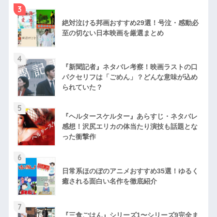
3
絶対泣ける邦画おすすめ29選！号泣・感動必
至の切ない日本映画を厳選まとめ
4
『新聞記者』ネタバレ考察！映画ラストの口
パクセリフは「ごめん」？どんな意味が込め
られていた？
5
『ヘルタースケルター』あらすじ・ネタバレ
感想！沢尻エリカの体当たり演技も話題とな
った衝撃作
6
日常系ほのぼのアニメおすすめ35選！ゆるく
癒される面白い名作を徹底紹介
7
『三食ごはん』シリーズ1〜シリーズ9完全ま