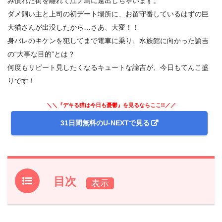
み慣れた街を離れて江ノ島に遠出しちゃいます。
ダメ飼い主と上司の初デート場所に、お留守番しているはずの巨
大猫さんが出没したから…さあ、大変！！
身バレのキケンを犯してまで電車に乗り、水族館に向かった諭吉
の“大事な目的”とは？
何度もリピート見したくなるキュートな諭吉が、今日もてんこ盛
りです！
＼＼『デキる猫は今日も憂鬱』を見るならここ!!／／
31日間無料のU-NEXTで見る
目次
1.
アニメ『デキる猫は今日も憂鬱』前回第3話のあらすじと
振り返り