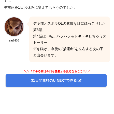
て…
午前休を1日お休みに変えてもらうのでした。
デキ猫とスボラOLの素敵な絆にほっこりした
第3話。
第4話は一転…ハラハラ＆ドキドキしちゃうス
sat0330
トーリー！
デキ猫が、今後の“猫運命”を左右する女の子
と出会います。
＼＼『デキる猫は今日も憂鬱』を見るならここ!!／／
31日間無料のU-NEXTで見る