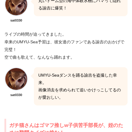
丸いドーム型の海中体験水槽にハマって隠れ
る諭吉に爆笑！
sat0330
ライブの時間が迫ってきました。
幸来のUMYU-Sea予習は、彼女達のファンである諭吉のおかげで
完璧！
空で曲も歌えて、なんなら踊れます。
UMYU-Seaダンスを踊る諭吉を盗撮した幸
来。
画像消去を求められて追いかけっこしてるの
sat0330
が愛おしい。
ガチ猫さんはゴマフ推しw子供苦手部長が、姪のた