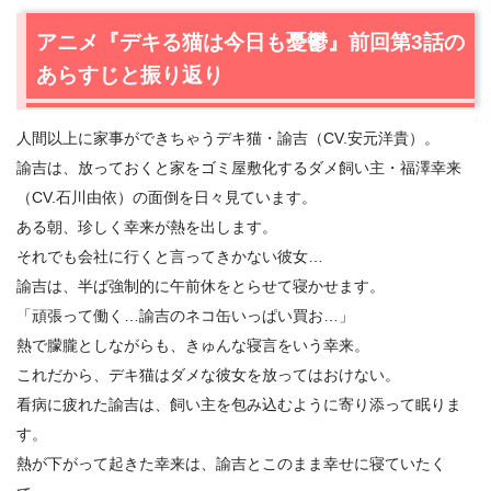
2.
【ネタバレあり】アニメ『デキる猫は今日も憂鬱』第4
アニメ『デキる猫は今日も憂鬱』前回第3話の
話あらすじと感想
あらすじと振り返り
2.1
赤飯級の大事な約束を忘れちゃうズボラ女子！
2.2
ドレスを華麗にリメイク…デキ猫さんの洋裁テクはプ
人間以上に家事ができちゃうデキ猫・諭吉（CV.安元洋貴）。
ロ並だった件！
諭吉は、放っておくと家をゴミ屋敷化するダメ飼い主・福澤幸来
2.3
彼女はチョロい！？部長が水族館デートに誘った理由
（CV.石川由依）の面倒を日々見ています。
が判明！
2.4
デキる巨大猫が、電車に乗って水族館に来た！
ある朝、珍しく幸来が熱を出します。
2.5
ガチ猫さんはゴマフ推しw子供苦手部長が、姪のために
それでも会社に行くと言ってきかない彼女…
難問クイズに挑む！
諭吉は、半ば強制的に午前休をとらせて寝かせます。
2.6
主婦猫・諭吉が一晩お休みしたら…大参事に！
「頑張って働く…諭吉のネコ缶いっぱい買お…」
熱で朦朧としながらも、きゅんな寝言をいう幸来。
3.
アニメ『デキる猫は今日も憂鬱』の次回に期待するもの
これだから、デキ猫はダメな彼女を放ってはおけない。
看病に疲れた諭吉は、飼い主を包み込むように寄り添って眠りま
す。
熱が下がって起きた幸来は、諭吉とこのまま幸せに寝ていたく