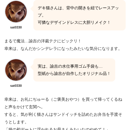
デキ猫さんは、背中の開きを紐でレースアッ
プ。
可憐なデザインドレスに大胆リメイク！
sat0330
まるで魔法…諭吉の洋裁テクにビックリ！
幸来は、なんだかシンデレラになったみたいな気分になります。
実は、諭吉の水仕事用ゴム手袋も…
型紙から諭吉が自作したオリジナル品！
sat0330
幸来は、お礼にぢゅーる（ご褒美おやつ）を買って帰ってくるね
と声をかけて玄関へ。
すると、気が利く猫さんはサンドイッチを詰めたお弁当を手渡そ
うとします。
「娘の初デートに浮かれるお母さんみたいなのやめて！」