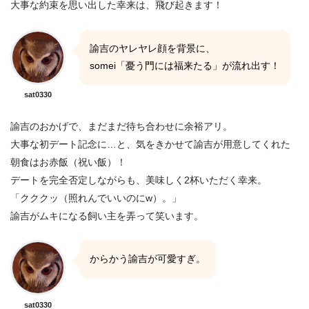
大事な約束を思い出した幸来は、飛び起きます！
諭吉のヤレヤレ顔を背景に、
somei「憂う門には福来たる」が流れ出す！
sat0330
諭吉のおかげで、まだまだ待ち合わせに余裕アリ。
大事な初デート記念に…と、気をきかせて諭吉が用意してくれた
朝食はお赤飯（祝い飯）！
デートを完全否定しながらも、美味しく2杯いただく幸来。
「クククッ（照れんでいいのにw）。」
諭吉がムキになる飼い主を弄って笑います。
からかう諭吉が可愛すぎ。
sat0330