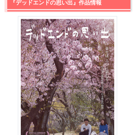
3.
『デッドエンドの思い出』作品情報
【ネタバレ】『デッドエンドの思い出』感想レビュー
3.1
韓国と日本のアイドルが主役でタッグを組む新たなスト
ーリー
3.2
事実を知った瞬間のユミ（スヨン）は…
3.3
西山（田中俊介）の傷に触れた、ユミ（スヨン）
は…？
3.4
『デッドエンドの思い出』感想：失恋から立ち直り、
新しい人生へ
3.5
名古屋の魅力を最大限に味わえる「貴重な作品」
4.
『デッドエンドの思い出』まとめ