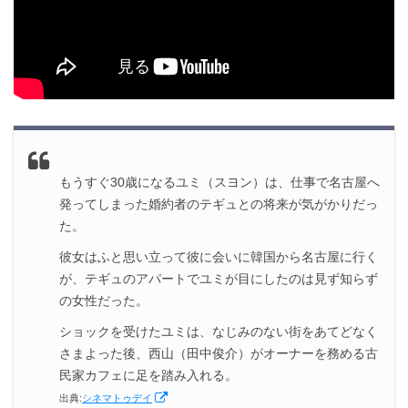
もうすぐ30歳になるユミ（スヨン）は、仕事で名古屋へ
発ってしまった婚約者のテギュとの将来が気がかりだっ
た。
彼女はふと思い立って彼に会いに韓国から名古屋に行く
が、テギュのアパートでユミが目にしたのは見ず知らず
の女性だった。
ショックを受けたユミは、なじみのない街をあてどなく
さまよった後、西山（田中俊介）がオーナーを務める古
民家カフェに足を踏み入れる。
出典:
シネマトゥデイ