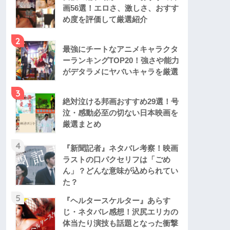
画56選！エロさ、激しさ、おすす
め度を評価して厳選紹介
2
最強にチートなアニメキャラクタ
ーランキングTOP20！強さや能力
がデタラメにヤバいキャラを厳選
3
絶対泣ける邦画おすすめ29選！号
泣・感動必至の切ない日本映画を
厳選まとめ
4
『新聞記者』ネタバレ考察！映画
ラストの口パクセリフは「ごめ
ん」？どんな意味が込められてい
た？
5
『ヘルタースケルター』あらす
じ・ネタバレ感想！沢尻エリカの
体当たり演技も話題となった衝撃