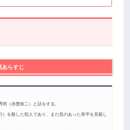
らすじ
た』第7話の感想
話あらすじ
たのか？
憶の中にあった
らすじ・ネタバレ感想まとめ
秀明（赤楚衛二）と話をする。
行）を殺した犯人であり、まだ息のあった恭平を見殺し