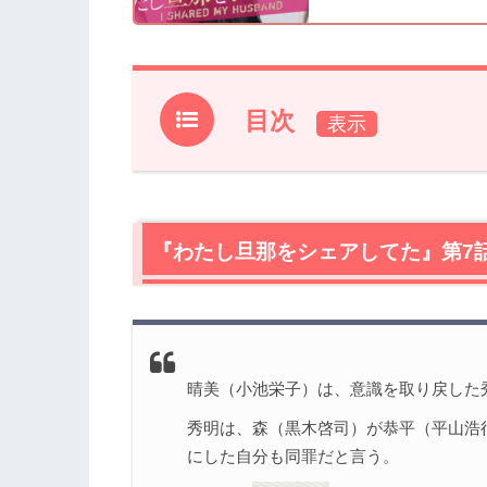
目次
1.
『わたし旦那をシェアしてた』第7話あ
2.
【ネタバレ】『わたし旦那をシェアして
2.1
『わたし旦那をシェアしてた』第7
復讐に燃える秀明（赤楚衛二）
2.2
なぜ3億円を残したのか？指輪を買っ
2.3
答えのヒントは加奈子（りょう）の記
2.4
戸籍のない男、森（黒木啓司）の動機
3.
『わたし旦那をシェアしてた』第7話あ
晴美（小池栄子）は、意識を取り戻した
秀明は、森（黒木啓司）が恭平（平山浩
にした自分も同罪だと言う。