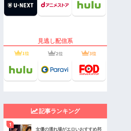
見逃し配信系
記事ランキング
1
女優の濡れ場がエロいおすすめ邦