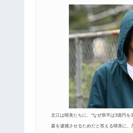
文江は晴美たちに、“なぜ恭平は3億円を
森を逮捕させるためだと答える晴美に、