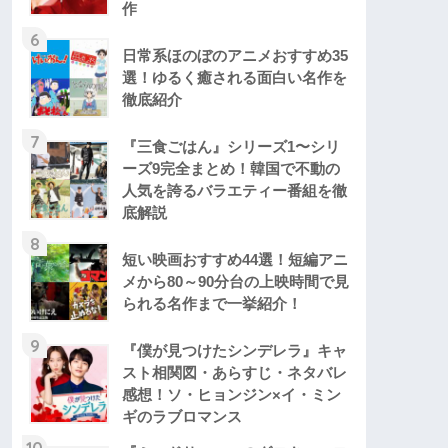
作
6
日常系ほのぼのアニメおすすめ35
選！ゆるく癒される面白い名作を
徹底紹介
7
『三食ごはん』シリーズ1〜シリ
ーズ9完全まとめ！韓国で不動の
人気を誇るバラエティー番組を徹
底解説
8
短い映画おすすめ44選！短編アニ
メから80～90分台の上映時間で見
られる名作まで一挙紹介！
9
『僕が見つけたシンデレラ』キャ
スト相関図・あらすじ・ネタバレ
感想！ソ・ヒョンジン×イ・ミン
ギのラブロマンス
10