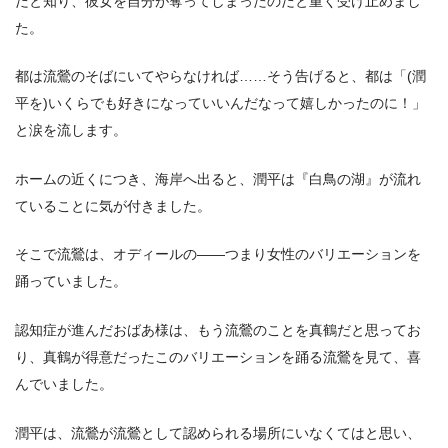
だと知り、彼女を自分が奪ってしまったのだと重く受け止めまし
た。
都は流鶯のそばにいてやらなければ……そう告げると、都は「(潤
平を)いくらでも好きになっていいんだなって嬉しかったのに！」
と涙を流します。
ホームの近くにつき、海岸へ出ると、潤平は『白鳥の湖』が流れ
ていることに気が付きました。
そこで流鶯は、オディールの――つまり女性のバリエーションを
踊っていました。
認知症が進んだおばあ様は、もう流鶯のことを真鶴だと思ってお
り、真鶴が得意だったこのバリエーションを踊る流鶯を見て、喜
んでいました。
潤平は、流鶯が流鶯として認められる場所にいなくてはと思い、