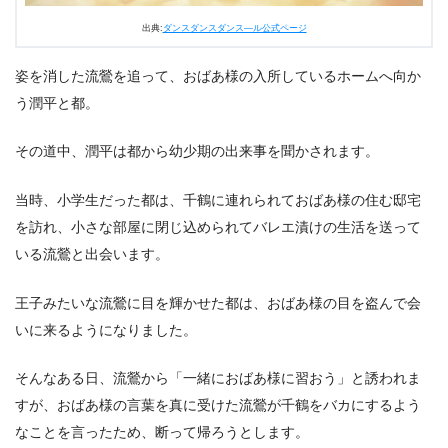
出典:
ダンスダンスダンス―ル公式ページ
姿を消した流鶯を追って、おばあ様の入所しているホームへ向か
う潤平と都。
その道中、潤平は都から幼少期の出来事を聞かされます。
当時、小学生だった都は、千鶴に連れられておばあ様の住む邸宅
を訪れ、小さな部屋に閉じ込められてバレエ漬けの生活を送って
いる流鶯と出会います。
王子みたいな流鶯に目を輝かせた都は、おばあ様の目を盗んで会
いに来るようになりました。
そんなある日、流鶯から「一緒におばあ様に習おう」と誘われま
すが、おばあ様の言葉を真に受けた流鶯が千鶴をバカにするよう
なことを言ったため、断って帰ろうとします。