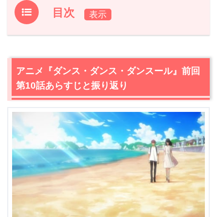
目次
1.
アニメ『ダンス・ダンス・ダンスール』前回第10話あら
すじと振り返り
2.
【ネタバレあり】アニメ『ダンス・ダンス・ダンスー
アニメ『ダンス・ダンス・ダンスール』前回
ル』第11話あらすじ・感想
第10話あらすじと振り返り
2.1
呪いを魔法に……
2.2
海咲の執念
2.3
溢れる高揚感
2.4
潤平のバレエ
3.
アニメ『ダンス・ダンス・ダンスール』第11話まとめ