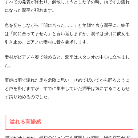
すべての発表が終わり、解散しようとしたその時、雨でずぶ濡れ
になった潤平が現れます。
息を切らしながら「間に合った……」と笑顔で言う潤平に、綾子
は「間に合ってません」と言い返しますが、潤平は強引に彼女を
引き止め、ピアノの妻村に音を要求します。
妻村がピアノを奏で始めると、潤平はスタジオの中心に立ちまし
た。
夏姫は雨で濡れた床を危険に思い、せめて拭いてから踊るように
と声を掛けますが、すでに集中していた潤平は気にすることもせ
ず踊り始めるのでした。
溢れる高揚感
潤平が踊り始め、最初のジャンプを披露した瞬間、場の空気がガ