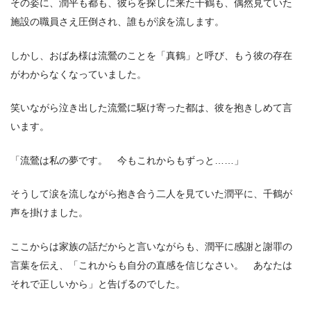
その姿に、潤平も都も、彼らを探しに来た千鶴も、偶然見ていた
施設の職員さえ圧倒され、誰もが涙を流します。
しかし、おばあ様は流鶯のことを「真鶴」と呼び、もう彼の存在
がわからなくなっていました。
笑いながら泣き出した流鶯に駆け寄った都は、彼を抱きしめて言
います。
「流鶯は私の夢です。 今もこれからもずっと……」
そうして涙を流しながら抱き合う二人を見ていた潤平に、千鶴が
声を掛けました。
ここからは家族の話だからと言いながらも、潤平に感謝と謝罪の
言葉を伝え、「これからも自分の直感を信じなさい。 あなたは
それで正しいから」と告げるのでした。