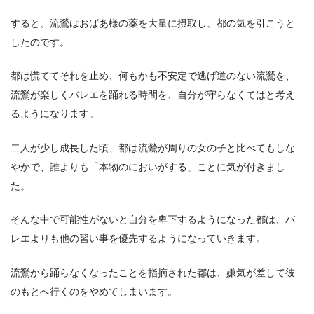
すると、流鶯はおばあ様の薬を大量に摂取し、都の気を引こうと
したのです。
都は慌ててそれを止め、何もかも不安定で逃げ道のない流鶯を、
流鶯が楽しくバレエを踊れる時間を、自分が守らなくてはと考え
るようになります。
二人が少し成長した頃、都は流鶯が周りの女の子と比べてもしな
やかで、誰よりも「本物のにおいがする」ことに気が付きまし
た。
そんな中で可能性がないと自分を卑下するようになった都は、バ
レエよりも他の習い事を優先するようになっていきます。
流鶯から踊らなくなったことを指摘された都は、嫌気が差して彼
のもとへ行くのをやめてしまいます。