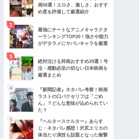
画56選！エロさ、激しさ、おすす
め度を評価して厳選紹介
2
最強にチートなアニメキャラクタ
ーランキングTOP20！強さや能力
がデタラメにヤバいキャラを厳選
3
絶対泣ける邦画おすすめ29選！号
泣・感動必至の切ない日本映画を
厳選まとめ
4
『新聞記者』ネタバレ考察！映画
ラストの口パクセリフは「ごめ
ん」？どんな意味が込められてい
た？
5
『ヘルタースケルター』あらす
じ・ネタバレ感想！沢尻エリカの
体当たり演技も話題となった衝撃