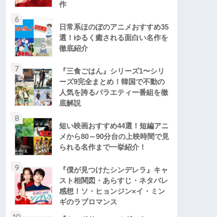
作
6
日常系ほのぼのアニメおすすめ35
選！ゆるく癒される面白い名作を
徹底紹介
7
『三食ごはん』シリーズ1〜シリ
ーズ9完全まとめ！韓国で不動の
人気を誇るバラエティー番組を徹
底解説
8
短い映画おすすめ44選！短編アニ
メから80～90分台の上映時間で見
られる名作まで一挙紹介！
9
『僕が見つけたシンデレラ』キャ
スト相関図・あらすじ・ネタバレ
感想！ソ・ヒョンジン×イ・ミン
ギのラブロマンス
10