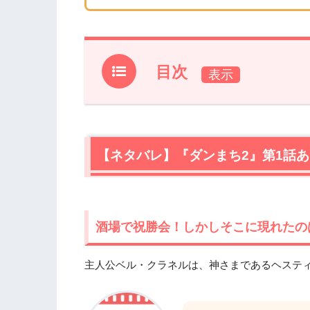
目次
1.
【ネタバレ】『ダンまち2』第1話あら
1.1
酒場で祝勝会！しかしそこに現れたの
1.2
【アポロン・ファミリア】からの招待
【ネタバレ】『ダンまち2』第1話
1.3
アイズとの再会！一緒にダンス！
1.4
ついに宣戦布告！アポロンの魔の手が
2.
『ダンまち2』第1話まとめ
酒場で祝勝会！しかしそこに現れたの
主人公ベル・クラネルは、神さまであるヘステ