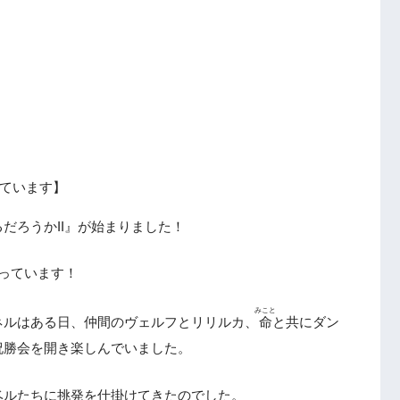
ています】
だろうかII』が始まりました！
っています！
みこと
ネルはある日、仲間のヴェルフとリリルカ、
命
と共にダン
祝勝会を開き楽しんでいました。
ベルたちに挑発を仕掛けてきたのでした。