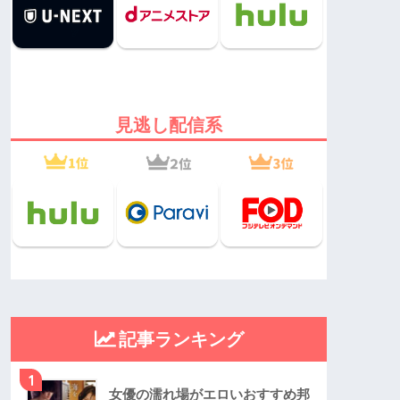
見逃し配信系
記事ランキング
1
女優の濡れ場がエロいおすすめ邦