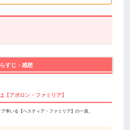
すじ・感想
は【アポロン・ファミリア】
状！いざ「神の宴」へ！
あらすじ・感想
ベルに襲い掛かる！
は【アポロン・ファミリア】
ィア率いる【ヘスティア・ファミリア】の一員。