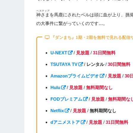
ヘスティア
神さま
を馬鹿にされたベルは頭に血が上り、挑
の大事件に繋がっていくのです…。
『ダンまち』1期・2期を無料で見れる配信
U-NEXT
/
見放題
/
31日間無料
TSUTAYA TV
/
レンタル
/
30日間無料
Amazonプライムビデオ
/
見放題
/
30
Hulu
/
見放題
/
無料期間なし
FODプレミアム
/
見放題
/
無料期間な
Netflix
/
見放題
/
無料期間なし
dアニメストア
/
見放題
/
31日間無料