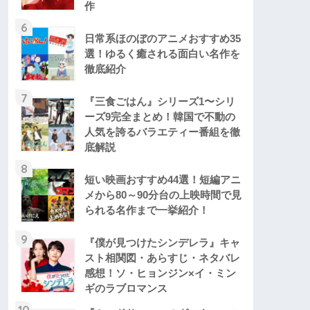
作
6
日常系ほのぼのアニメおすすめ35
選！ゆるく癒される面白い名作を
徹底紹介
7
『三食ごはん』シリーズ1〜シリ
ーズ9完全まとめ！韓国で不動の
人気を誇るバラエティー番組を徹
底解説
8
短い映画おすすめ44選！短編アニ
メから80～90分台の上映時間で見
られる名作まで一挙紹介！
9
『僕が見つけたシンデレラ』キャ
スト相関図・あらすじ・ネタバレ
感想！ソ・ヒョンジン×イ・ミン
ギのラブロマンス
10