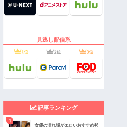
見逃し配信系
記事ランキング
1
女優の濡れ場がエロいおすすめ邦