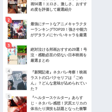
画56選！エロさ、激しさ、おすす
め度を評価して厳選紹介
2
最強にチートなアニメキャラクタ
ーランキングTOP20！強さや能力
がデタラメにヤバいキャラを厳選
3
絶対泣ける邦画おすすめ29選！号
泣・感動必至の切ない日本映画を
厳選まとめ
4
『新聞記者』ネタバレ考察！映画
ラストの口パクセリフは「ごめ
ん」？どんな意味が込められてい
た？
5
『ヘルタースケルター』あらす
じ・ネタバレ感想！沢尻エリカの
体当たり演技も話題となった衝撃