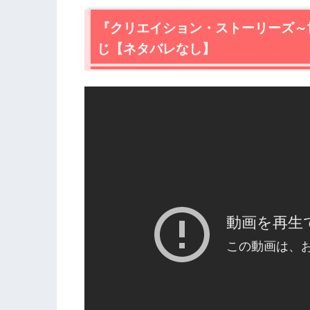
1.1
保守的な過程に生まれたアラン・マッ
『クリエイション・ストーリーズ～
1.2
バンドマンからレーベル運営に転身⁉
じ【ネタバレなし】
1.3
破天荒なレーベル運営が軌道に乗るが
2.
『クリエイション・ストーリーズ～世
2.1
ダニー・ボイルが製作総指揮を務めた
2.2
伝記映画とは思えないアップテンポな
2.3
誰もが知るあの伝説バンドとの出会い
3.
『クリエイション・ストーリーズ～世
とめ