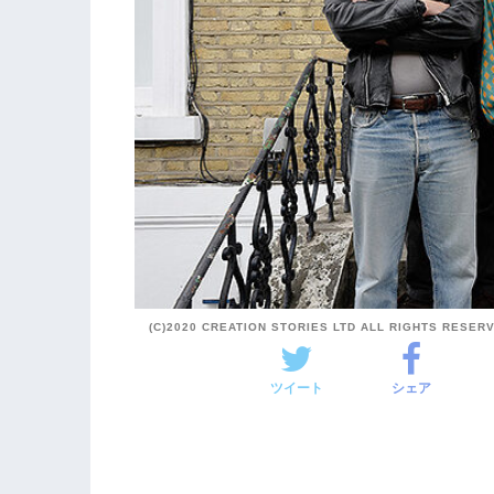
(C)2020 CREATION STORIES LTD ALL RIGHTS RESER
ツイート
シェア