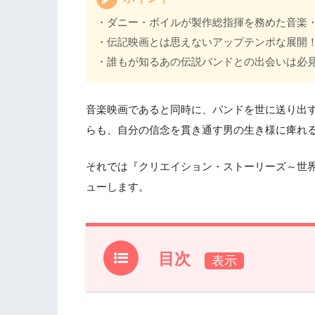
・ダニー・ボイルが製作総指揮を務めた音楽
・伝記映画とは思えないアップテンポな展開
・誰もが知るあの伝説バンドとの出会いは必
音楽映画であると同時に、バンドを世に送り出す
らも、自分の信念を貫き通す男の生き様に痺れ
それでは『クリエイション・ストーリーズ～世
ューします。
目次
1.
『クリエイション・ストーリーズ～世界
なし】