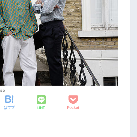
VED
LINE
はてブ
Pocket