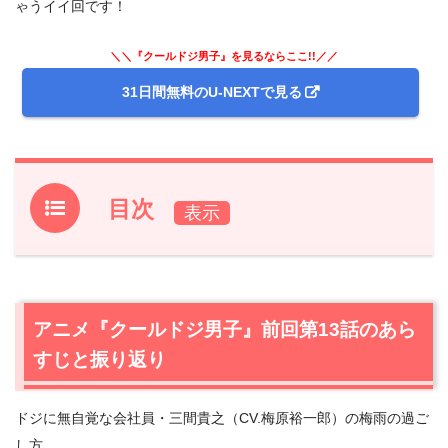
ゃうイイ回です！
＼＼『クールドジ男子』を見るならここ!!／／
31日間無料のU-NEXTで見る
目次
1.
アニメ『クールドジ男子』前回第13話のあらすじと振り
返り
2.
【ネタバレあり】アニメ『クールドジ男子』第14話あら
アニメ『クールドジ男子』前回第13話のあら
すじと感想
すじと振り返り
2.1
マネキン店員に在庫を聞いちゃう、クールドジ専門学生
ｗ
ドジに無自覚な会社員・三間貴之（CV.梅原裕一郎）の梅雨の過ご
2.2
もしも“ゆかいなクールドジ仲間たち”が、みんなで海に
し方…
行ったなら…？