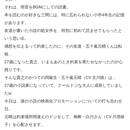
2.3
ツボが浅い彼の“爆笑隠し癖”には、トラウマがあった…
それは、雨音をBGMにしての読書。
2.4
笑ってるのバレバレって…俺、よけいにキモくなって
本を読むのが好きな三間には、特に忘れられない小学4年生の記憶
る？
があります。
2.5
夏休みは海へ行こう！
友達が書いた小説の処女作を、特別に初めて読ませてもらったと
2.6
すぐ笑うとこに勇気もらった！って言われて、“にまに
いう思い出。
ま”しちゃった日。
感想を伝えるって約束したのに、その友達・五十嵐元晴くんは転
校…
3.
アニメ『クールドジ男子』の次回に期待するもの
27歳になった貴之、いまもあのとき約束を果たせなかったのが心
残りです。
そんな貴之のかつての同級生・五十嵐元晴（CV.古川慎）は…
27歳の小説家になっていて、クールドジな大人に成長していまし
たw
今日は、彼の小説の映画化プロモーションについての打ち合わせ
日。
元晴は約束場所間違えのドジをして、相棒・白川さん（CV.川澄綾
子）を心配させます。