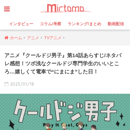
インタビュー
コラム/考察
ランキング/まとめ
動画配信
ホーム
アニメ
TVアニメ
アニメ『クールドジ男子』第14話あらすじ/ネタバ
レ感想！ツボ浅なクールドジ専門学生のいいとこ
ろ…嬉しくて電車で“にまにま”した日！
2023/01/18