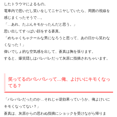
したトラウマによるもの。
電車内で思いだし笑いをしてニヤニヤしていたら、周囲の視線を
感じまくったそうで…。
「…あれ、たぶんキモかったんだと思う。」
思い出してすっぱい顔をする蒼真。
「めちゃくちゃクールな男になろうと思って、あの日から笑わな
くなった！」
偉いでしょ的な空気感を出して、蒼真は胸を張ります。
すると、爆笑隠しはバレバレだって灰原に指摘されちゃいます。
笑ってるのバレバレって…俺、よけいにキモくなっ
てる？
「バレバレだったのか…それじゃ逆効果っていうか、俺よけいに
キモくなってない？」
蒼真は、灰原からの思わぬ指摘にショックを受けながら帰りま