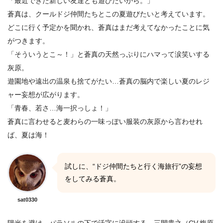
「最近できた新しい友達とも遊びたいから。」
蒼真は、クールドジ仲間たちとこの夏遊びたいと考えています。
どこに行く予定かを聞かれ、蒼真はまだ考えてなかったことに気
がつきます。
「そういうとこ～！」と蒼真の天然っぷりにハマって涙笑いする
灰原。
遊園地や遠出の温泉も捨てがたい…蒼真の脳内で楽しい夏のレジ
ャー妄想が広がります。
「青春、若さ…海一択っしょ！」
蒼真に言わせると麦わらの一味っぽい服装の灰原から言わせれ
ば、夏は海！
試しに、“ドジ仲間たちと行く海旅行”の妄想
をしてみる蒼真。
sat0330
陽光を避け、パラソルの下で活字に没頭する…三間貴之（CV.梅原