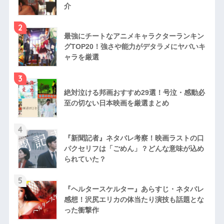
介
2
最強にチートなアニメキャラクターランキン
グTOP20！強さや能力がデタラメにヤバいキ
ャラを厳選
3
絶対泣ける邦画おすすめ29選！号泣・感動必
至の切ない日本映画を厳選まとめ
4
『新聞記者』ネタバレ考察！映画ラストの口
パクセリフは「ごめん」？どんな意味が込め
られていた？
5
『ヘルタースケルター』あらすじ・ネタバレ
感想！沢尻エリカの体当たり演技も話題とな
った衝撃作