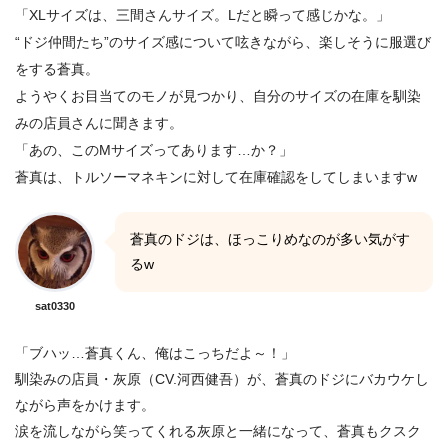
「XLサイズは、三間さんサイズ。Lだと瞬って感じかな。」
“ドジ仲間たち”のサイズ感について呟きながら、楽しそうに服選び
をする蒼真。
ようやくお目当てのモノが見つかり、自分のサイズの在庫を馴染
みの店員さんに聞きます。
「あの、このMサイズってあります…か？」
蒼真は、トルソーマネキンに対して在庫確認をしてしまいますw
蒼真のドジは、ほっこりめなのが多い気がす
るw
sat0330
「ブハッ…蒼真くん、俺はこっちだよ～！」
馴染みの店員・灰原（CV.河西健吾）が、蒼真のドジにバカウケし
ながら声をかけます。
涙を流しながら笑ってくれる灰原と一緒になって、蒼真もクスク