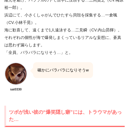
裕一郎）。
浜辺にて、小さくしゃがんでひたすら貝殻を採集する…一倉颯
（CV.小林千晃）。
海に歓喜して、遠くまで1人遠泳する…二見瞬（CV.内山昴輝）。
それぞれの個性が海で爆発しまくっているリアルな妄想に、蒼真
は思わず漏らします。
「全員、バラバラになりそう…」と。
確かにバラバラになりそうw
sat0330
ツボが浅い彼の“爆笑隠し癖”には、トラウマがあっ
た…