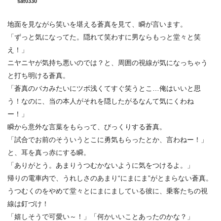
sat0330
地面を見ながら笑いを堪える蒼真を見て、瞬が言います。
「ずっと気になってた。隠れて笑わすに男ならもっと堂々と笑
え！」
ニヤニヤが気持ち悪いのでは？と、周囲の視線が気になっちゃう
と打ち明ける蒼真。
「蒼真のバカみたいにツボ浅くてすぐ笑うとこ…俺はいいと思
う！なのに、当の本人がそれを隠したがるなんて気にくわね
ー！」
瞬から意外な言葉をもらって、びっくりする蒼真。
「試合でお前のそういうとこに勇気もらったとか、言わねー！」
と、耳を真っ赤にする瞬。
「ありがとう。あまりうつむかないように気をつけるよ。」
帰りの電車内で、うれしさのあまり“にまにま”がとまらない蒼真。
うつむくのをやめて堂々とにまにましている彼に、乗客たちの視
線は釘づけ！
「嬉しそうで可愛い～！」「何かいいことあったのかな？」