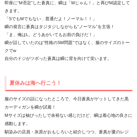
即座に“M否定”した蒼真に、瞬は「Mじゃん！」と再びM認定して
きます。
「SでもMでもない…普通だよ！ノーマル！！」
瞬の発言に蒼真はタジタジしながらも“ノーマル”を主張！
「ま、俺はL。どうあがいてもお前の負けだ！」
瞬が話していたのは“性格のSM問題”ではなく、服のサイズのトー
クでw
自分のドジがツボった蒼真は瞬に背を向けて笑います。
夏休みは海へ行こう！
服のサイズの話になったところで、今日蒼真がゲットしてきた黒
カーディガンを瞬が試着！
Mサイズは袖ぴったしで余裕ない感じだけど、瞬は着心地の良さに
感動します。
馴染みの店員・灰原がおもしろいと紹介しつつ、蒼真が夏のレジ