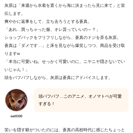
灰原は「来週から水着を置くから海に決まったら見に来て」と宣
伝します。
爽やかに返事をして、立ち去ろうとする蒼真。
「あれ…買っちゃった服、オレ貰っていいの～？」
ショップバックをフリフリしながら、蒼真のドジを弄る灰原。
蒼真は「ダメです…」と床を見ながら爆笑しつつ、商品を受け取
りますw
「本当に可愛いね。せっかく可愛いのに、ニヤニヤ隠さないでい
いじゃん！」
頭をパフパフしながら、灰原は蒼真にアドバイスします。
頭パフパフ…このアニメ、オノマトペが可愛
すぎる！
sat0330
笑いを隠す癖がついたのには、蒼真の高校時代に感じたちょっと