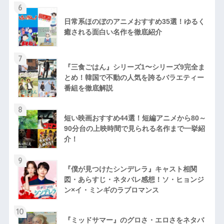
6
日常系ほのぼのアニメおすすめ35選！ゆるく
癒される面白い名作を徹底紹介
7
『三食ごはん』シリーズ1〜シリーズ9完全ま
とめ！韓国で不動の人気を誇るバラエティー
番組を徹底解説
8
短い映画おすすめ44選！短編アニメから80～
90分台の上映時間で見られる名作まで一挙紹
介！
9
『僕が見つけたシンデレラ』キャスト相関
図・あらすじ・ネタバレ感想！ソ・ヒョンジ
ン×イ・ミンギのラブロマンス
10
『ミッドサマー』のグロさ・エロさをネタバ