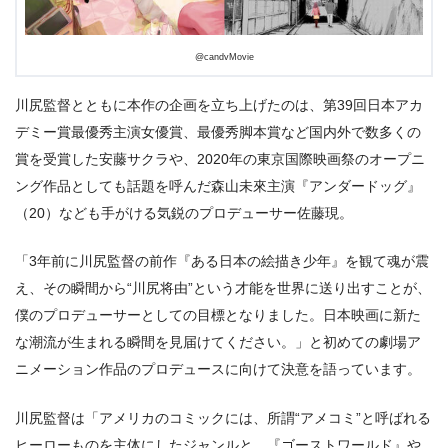
@candvMovie
川尻監督とともに本作の企画を立ち上げたのは、第39回日本アカ
デミー賞最優秀主演女優賞、最優秀脚本賞など国内外で数多くの
賞を受賞した安藤サクラや、2020年の東京国際映画祭のオープニ
ング作品としても話題を呼んだ森山未來主演『アンダードッグ』
（20）なども手がける気鋭のプロデューサー佐藤現。
「3年前に川尻監督の前作『ある日本の絵描き少年』を観て魂が震
え、その瞬間から“川尻将由”という才能を世界に送り出すことが、
僕のプロデューサーとしての目標となりました。日本映画に新た
な潮流が生まれる瞬間を見届けてください。」と初めての劇場ア
ニメーション作品のプロデュースに向けて決意を語っています。
川尻監督は「アメリカのコミックには、所謂“アメコミ”と呼ばれる
ヒーローものを主体にしたジャンルと、『ゴーストワールド』や