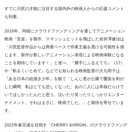
すでに川尻の才能に注目する国内外の映画人からの応援コメント
も到着。
2018年、同様にクラウドファンディングを通してアニメーション
映画『音楽』を製作、スマッシュヒットを飛ばした岩井澤健治は
「川尻監督作品からは商業ベースで作家主義を貫ける可能性を感
じます。新作が新しいアニメーション表現による映画体験になる
ことを期待しています！」と述べ、『勝手にふるえてろ』（17）
や『私をくいとめて』などでも知られる映画監督の大九明子は
『ある日本の絵描き少年』を観て「しんじ君が公園で覆面を剥が
した瞬間、私はとても悲しくなった。あの二人には幸福だらけで
いてほしかったんだと思う。泣いたり笑ったりしっかりエンター
テイメント。それはまさに、映画でした。」と期待を寄せていま
す。
2022年春完成を目指す「CHERRY &VIRGIN」のクラウドファンデ