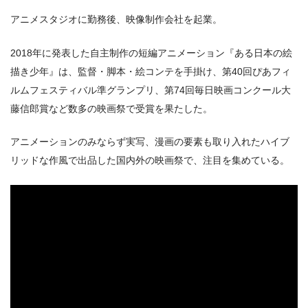
アニメスタジオに勤務後、映像制作会社を起業。
2018年に発表した自主制作の短編アニメーション『ある日本の絵
描き少年』は、監督・脚本・絵コンテを手掛け、第40回ぴあフィ
ルムフェスティバル準グランプリ、第74回毎日映画コンクール大
藤信郎賞など数多の映画祭で受賞を果たした。
アニメーションのみならず実写、漫画の要素も取り入れたハイブ
リッドな作風で出品した国内外の映画祭で、注目を集めている。