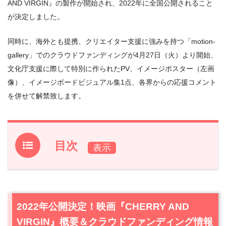
AND VIRGIN』の製作が開始され、2022年に全国公開されること
が決定しました。
同時に、海外とも提携、クリエイター⽀援に強みを持つ「motion-
gallery」でのクラウドファンディングが4⽉27⽇（⽕）より開始、
⽂化庁⽀援に際して特別に作られたPV、イメージポスター（左画
像）、イメージボードビジュアル集1点、各界からの応援コメント
を併せて解禁致します。
目次
1.
2022年公開決定！映画『CHERRY AND VIRGIN』概要＆
クラウドファンディング情報
2.
日本の才能を世界へ！応援コメントご紹介
2022年公開決定！映画『CHERRY AND
2.1
岩井澤健治さん（アニメーション映画『音楽』監督）
VIRGIN』概要＆クラウドファンディング情報