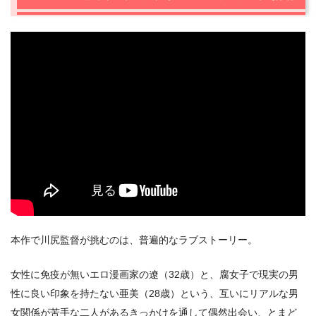
2.2
大九明子さん（映画監督）
2.3
足立紳さん（脚本家・映画監督・小説家）
2.4
カズ・ワタナベ氏（ジャパン・カッツ 副ディレクタ
ー）
2.5
ルパート・ボッテンベルク氏（ファンタジア国際映画
祭「アクシス」部門アニメーションディレクター）
2.6
アリエル・エステバン・ケイヤー（ファンタジア国際
映画祭アジア・プログラミング共同ディレクター）
3.
川尻将由監督プロフィール
4.
映画『CHERRY AND VIRGIN』作品情報
本作で川尻監督が挑むのは、普遍的なラブストーリー。
女性に免疫が無いエロ漫画家の遼（32歳）と、腐女子で現実の男
性に良い印象を持たない亜美（28歳）という、互いにリアルな男
女関係が苦手な二人があるきっかけを通して偶然出会い、とまど