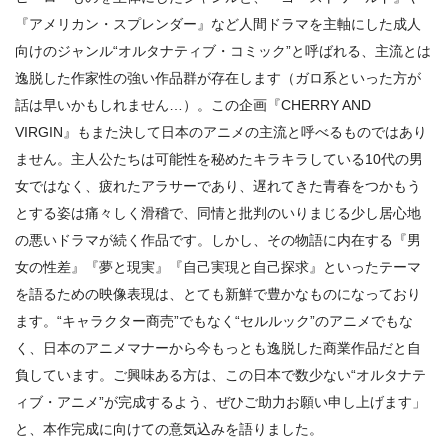
『アメリカン・スプレンダー』など人間ドラマを主軸にした成人
向けのジャンル“オルタナティブ・コミック”と呼ばれる、主流とは
逸脱した作家性の強い作品群が存在します（ガロ系といった方が
話は早いかもしれません…）。この企画『CHERRY AND
VIRGIN』もまた決して日本のアニメの主流と呼べるものではあり
ません。主人公たちは可能性を秘めたキラキラしている10代の男
女ではなく、疲れたアラサーであり、遅れてきた⻘春をつかもう
とする姿は痛々しく滑稽で、同情と批判のいりまじる少し居心地
の悪いドラマが続く作品です。しかし、その物語に内在する『男
女の性差』『夢と現実』『自己実現と自己探求』といったテーマ
を語るための映像表現は、とても新鮮で豊かなものになっており
ます。“キャラクター商売”でもなく“セルルック”のアニメでもな
く、日本のアニメマナーから今もっとも逸脱した商業作品だと自
負しています。ご興味ある方は、この日本で数少ない“オルタナテ
ィブ・アニメ”が完成するよう、ぜひご助力お願い申し上げます」
と、本作完成に向けての意気込みを語りました。