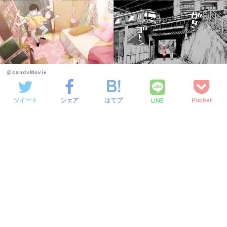
@candvMovie
LINE
ツイート
シェア
はてブ
Pocket