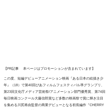
【PR記事 本ページはプロモーションが含まれています】
この度、短編デビューアニメーション映画『ある⽇本の絵描き少
年』（18）で第40回ぴあフィルムフェスティバル準グランプリ、
第23回⽂化庁メディア芸術祭/アニメーション部⾨優秀賞、第74回
毎⽇映画コンクール⼤藤信郎賞など多数の映画祭で賞に輝き注⽬
を集める川尻将由監督の商業デビューとなる初⻑編作『CHERRY