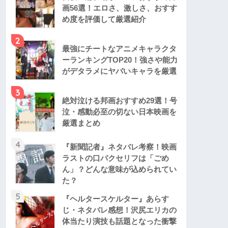
画56選！エロさ、激しさ、おすす
め度を評価して厳選紹介
2
最強にチートなアニメキャラクタ
ーランキングTOP20！強さや能力
がデタラメにヤバいキャラを厳選
3
絶対泣ける邦画おすすめ29選！号
泣・感動必至の切ない日本映画を
厳選まとめ
4
『新聞記者』ネタバレ考察！映画
ラストの口パクセリフは「ごめ
ん」？どんな意味が込められてい
た？
5
『ヘルタースケルター』あらす
じ・ネタバレ感想！沢尻エリカの
体当たり演技も話題となった衝撃