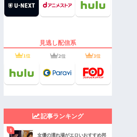
見逃し配信系
記事ランキング
1
女優の濡れ場がエロいおすすめ邦