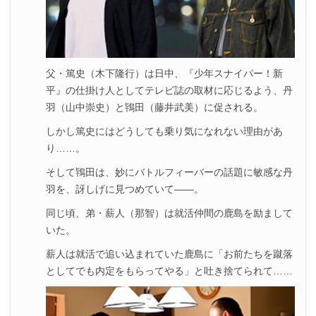
父・篤史（木下隆行）は日中、『少年スナイパー！新
平』の仕掛け人としてテレビ誌の取材に応じるよう、丹
羽（山中崇史）と鴇田（藤井武美）に促される。
しかし篤史にはどうしても乗り気になれない理由があ
り……。
そして鴇田は、妙にバトルフィーバーの話題に敏感な丹
羽を、訝しげに見つめていて――。
同じ頃、弟・薪人（那智）は就活仲間の鹿島を励まして
いた。
薪人は就活で追い込まれていた鹿島に「お前たちを蹴落
としてでも内定をもらってやる」と吐き捨てられて……