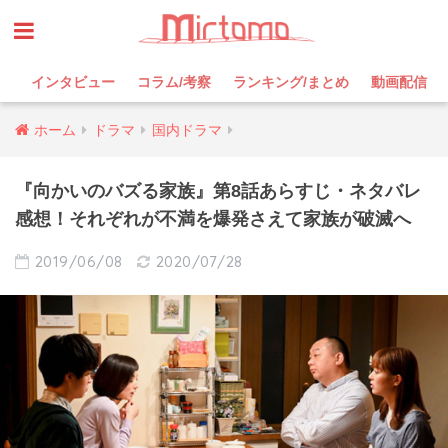
インタビュー
コラム/考察
ランキング/まとめ
動画配信
ホーム
ドラマ
国内ドラマ
『向かいのバズる家族』第8話あらすじ・ネタバレ
感想！それぞれが不満を爆発さえて家族が破滅へ
2019/06/08
2020/07/28