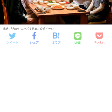
出典:『向かいのバズる家族』公式ページ
LINE
ツイート
シェア
はてブ
Pocket