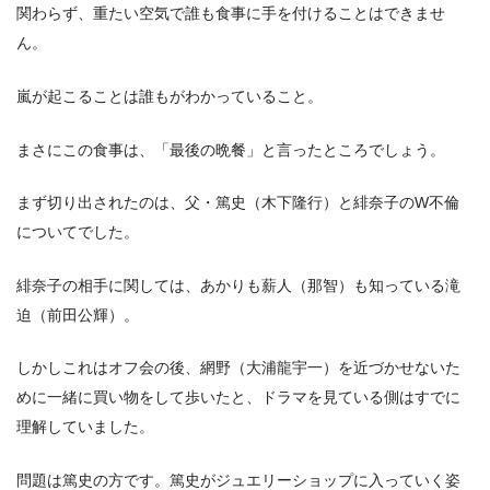
関わらず、重たい空気で誰も食事に手を付けることはできませ
ん。
嵐が起こることは誰もがわかっていること。
まさにこの食事は、「最後の晩餐」と言ったところでしょう。
まず切り出されたのは、父・篤史（木下隆行）と緋奈子のW不倫
についてでした。
緋奈子の相手に関しては、あかりも薪人（那智）も知っている滝
迫（前田公輝）。
しかしこれはオフ会の後、網野（大浦龍宇一）を近づかせないた
めに一緒に買い物をして歩いたと、ドラマを見ている側はすでに
理解していました。
問題は篤史の方です。篤史がジュエリーショップに入っていく姿