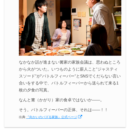
なかなか話が進まない篝家の家族会議は、思わぬところ
から火がついた。いつものように薪人こと“ジャスティ
スソード”が“バトルフィーバー”とSNSでくだらない言い
合いをする中で、バトルフィーバーから送られて来る1
枚の夕食の写真。
なんと篝（かがり）家の食卓ではないか――。
そう。バトルフィーバーの正体、それは――！！
出典:
『向かいのバズる家族』公式ページ