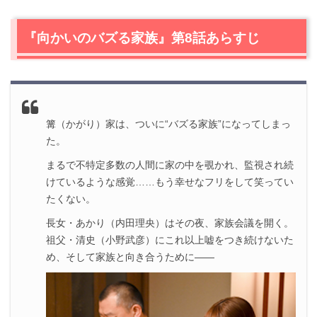
2.
【ネタバレ】『向かいのバズる家族』第8話の感想
2.1
不倫の真相が今さらわかったところで…
『向かいのバズる家族』第8話あらすじ
2.2
お前がバトルフィーバーだったのか！
2.3
私は一度も笑ったことがない
2.4
トゥナイトスター：僕らは会わないほうがいい
3.
『向かいのバズる家族』第8話あらすじ・ネタバレ感想
篝（かがり）家は、ついに“バズる家族”になってしまっ
まとめ
た。
まるで不特定多数の人間に家の中を覗かれ、監視され続
けているような感覚……もう幸せなフリをして笑ってい
たくない。
長女・あかり（内田理央）はその夜、家族会議を開く。
祖父・清史（小野武彦）にこれ以上嘘をつき続けないた
め、そして家族と向き合うために――