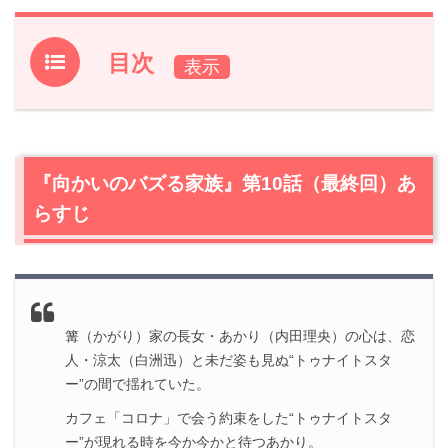
目次
1.
『向かいのバズる家族』第10話（最終回）あらすじ
2.
【ネタバレ】『向かいのバズる家族』第10話（最終回）
の感想
『向かいのバズる家族』第10話（最終回）あ
2.1
トゥナイトスター、来店
らすじ
2.2
家族歴の長い清史（小野武彦）が「家族」を語る
2.3
鍋島（笠松将）だけが知るあかり（内田理央）の過去
に唖然
2.4
薪人（那智）よ、やってくれたな。
2.5
前に進んだ結果が家族全員の生配信
篝（かがり）家の長女・あかり（内田理央）の心は、恋
2.6
家族の前では違う顔がある、それが篝家
人・涼太（白洲迅）と未だ姿も見ぬ“トゥナイトスタ
2.7
終わる気配のないエピローグ
ー”の間で揺れていた。
カフェ「コロナ」で会う約束をした“トゥナイトスタ
3.
『向かいのバズる家族』第10話（最終回）あらすじ・ネ
ー”が現れる時を今か今かと待つあかり。
タバレ感想まとめ