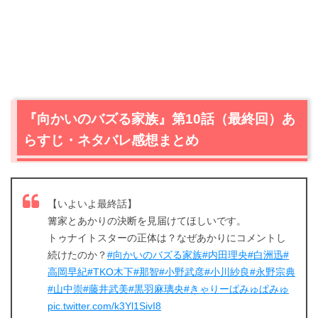
『向かいのバズる家族』第10話（最終回）あ
らすじ・ネタバレ感想まとめ
【いよいよ最終話】
篝家とあかりの決断を見届けてほしいです。
トゥナイトスターの正体は？なぜあかりにコメントし
続けたのか？
#向かいのバズる家族
#内田理央
#白洲迅
#
高岡早紀
#TKO木下
#那智
#小野武彦
#小川紗良
#永野宗典
#山中崇
#藤井武美
#黒羽麻璃央
#きゃりーぱみゅぱみゅ
pic.twitter.com/k3Yl1SivI8