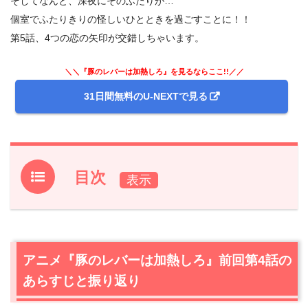
そしてなんと、深夜にそのふたりが…
個室でふたりきりの怪しいひとときを過ごすことに！！
第5話、4つの恋の矢印が交錯しちゃいます。
＼＼『豚のレバーは加熱しろ』を見るならここ!!／／
31日間無料のU-NEXTで見る
目次
1.
アニメ『豚のレバーは加熱しろ』前回第4話のあらすじと
振り返り
2.
【ネタバレあり】アニメ『豚のレバーは加熱しろ』第5
アニメ『豚のレバーは加熱しろ』前回第4話の
話あらすじと感想
あらすじと振り返り
2.1
やべぇ感じのイケメン狩人現る！
2.2
ケメンは十中八九ゲス野郎！？