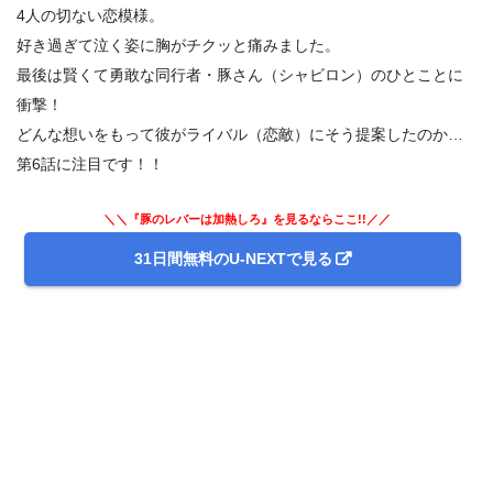
4人の切ない恋模様。
好き過ぎて泣く姿に胸がチクッと痛みました。
最後は賢くて勇敢な同行者・豚さん（シャビロン）のひとことに
衝撃！
どんな想いをもって彼がライバル（恋敵）にそう提案したのか…
第6話に注目です！！
＼＼『豚のレバーは加熱しろ』を見るならここ!!／／
31日間無料のU-NEXTで見る