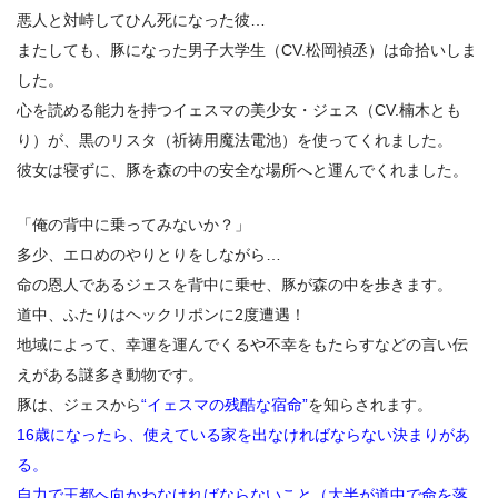
悪人と対峙してひん死になった彼…
2.3
交錯する4つの恋心。
またしても、豚になった男子大学生（CV.松岡禎丞）は命拾いしま
2.4
イケメン狩人が、ヘックリポン（見てくるだけの動
した。
物）を狩る理由。
2.5
心を読める能力を持つイェスマの美少女・ジェス（CV.楠木とも
酔い潰れ金髪美女とイケメン狩人が、密室で過ごした
ひととき…
り）が、黒のリスタ（祈祷用魔法電池）を使ってくれました。
2.6
13歳少女の叶わぬ片想い。
彼女は寝ずに、豚を森の中の安全な場所へと運んでくれました。
2.7
ライバル男子に、豚さんが衝撃の提案をする！
「俺の背中に乗ってみないか？」
3.
アニメ『豚のレバーは加熱しろ』の次回に期待するもの
多少、エロめのやりとりをしながら…
命の恩人であるジェスを背中に乗せ、豚が森の中を歩きます。
道中、ふたりはヘックリポンに2度遭遇！
地域によって、幸運を運んでくるや不幸をもたらすなどの言い伝
えがある謎多き動物です。
豚は、ジェスから
“イェスマの残酷な宿命”
を知らされます。
16歳になったら、使えている家を出なければならない決まりがあ
る。
自力で王都へ向かわなければならないこと（大半が道中で命を落