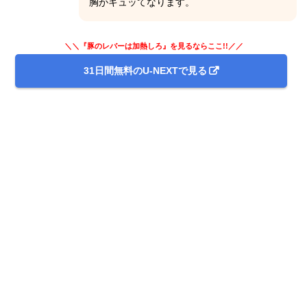
胸がキュッてなります。
＼＼『豚のレバーは加熱しろ』を見るならここ!!／／
31日間無料のU-NEXTで見る