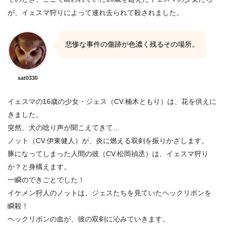
が、イェスマ狩りによって連れ去られて殺されました。
悲惨な事件の傷跡が色濃く残るその場所。
sat0330
イェスマの16歳の少女・ジェス（CV.楠木ともり）は、花を供えに
きました。
突然、犬の唸り声が聞こえてきて…
ノット（CV.伊東健人）が、炎に燃える双剣を振りかざします。
豚になってしまった人間の彼（CV.松岡禎丞）は、イェスマ狩り
か？と身構えます。
一瞬のできごとでした！
イケメン狩人のノットは、ジェスたちを見ていたヘックリポンを
瞬殺！
ヘックリポンの血が、彼の双剣に沁みていきます。