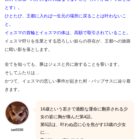
とす）。
ひとたび、王都に入れば一生元の場所に戻ることは叶わないこ
と。
イェスマの首輪とイェスマの体は、高額で取引されていること。
イェスマ狩りを生業とする恐ろしい奴らの存在が、王都への旅路
に暗い影を落とします。
全てを知っても、豚はジェスと共に旅することを誓います。
そしてふたりは…
かつて、イェスマの悲しい事件が起きた村・バップサスに辿り着
きます。
16歳という若さで過酷な運命に翻弄される少
女の姿に胸が痛んだ第4話。
第5話は、叶わぬ恋に心を焦がす13歳の少女
sat0330
に…