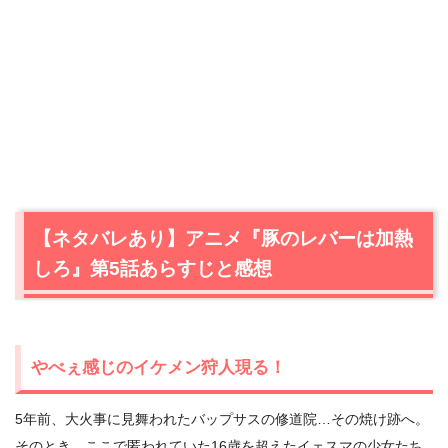
【ネタバレあり】アニメ『豚のレバーは加熱
しろ』第5話あらすじと感想
やべぇ感じのイケメン狩人現る！
5年前、大火事に見舞われたバップサスの修道院…その焼け跡へ。
そのとき、ここで匿われていた16歳を超えたイェスマの少女たち