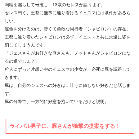
嗚咽を漏らして号泣し、13歳のセレスが語ります。
セレス曰く、王都に無事に辿り着けるイェスマには条件があるら
しい。
運命を分けるのは、賢くて勇敢な同行者（シャビロン）の存在。
王都に辿り着いたシャビロンは必ず、イェスマと共に永遠に姿を
消してしまうんです。
「ジェスさんがお好きな豚さんも、ノットさんがシャビロンにな
るの嫌でしょ？」
狩人にずっと片想い中のイェスマの少女が、必死に豚を説得して
きます。
豚は、自分のジェスへの好きは…叶うに値しない好きだと話しま
す。
豚の分際で、一方的に好意を抱いているだけと説明。
ライバル男子に、豚さんが衝撃の提案をする！