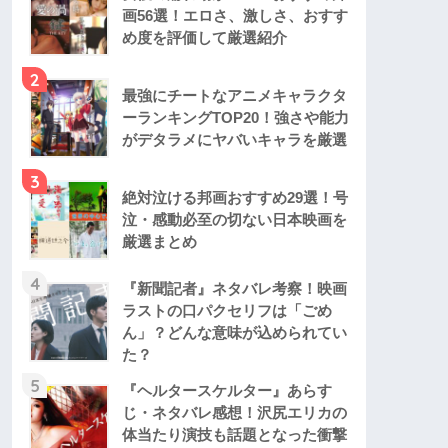
画56選！エロさ、激しさ、おすす
め度を評価して厳選紹介
2
最強にチートなアニメキャラクタ
ーランキングTOP20！強さや能力
がデタラメにヤバいキャラを厳選
3
絶対泣ける邦画おすすめ29選！号
泣・感動必至の切ない日本映画を
厳選まとめ
4
『新聞記者』ネタバレ考察！映画
ラストの口パクセリフは「ごめ
ん」？どんな意味が込められてい
た？
5
『ヘルタースケルター』あらす
じ・ネタバレ感想！沢尻エリカの
体当たり演技も話題となった衝撃