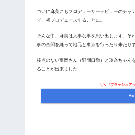
2.4
放送第一回目
2.5
4周目の人生
ついに麻美にもプロデューサーデビューのチャ
で、初プロデュースすることに。
3.
ドラマ『ブラッシュアップライフ』 第6
そんな中、麻美は大事な事を思い出します。そ
事の合間を縫って地元と東京を行ったり来たり
接点のない富岡さん（野間口徹）と玲奈ちゃん
ることが出来ました。
＼＼『ブラッシュアッ
H