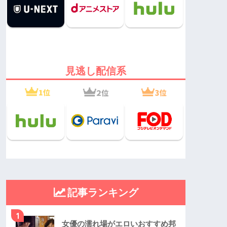
見逃し配信系
記事ランキング
1
女優の濡れ場がエロいおすすめ邦