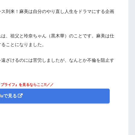
ンス到来！麻美は自分のやり直し人生をドラマにする企画
話 感想＆まとめ
れは、祖父と玲奈ちゃん（黒木華）のことです。麻美は仕
することになりました。
を遠ざけるのには苦労しましたが、なんとか不倫を阻止す
プライフ』を見るならここ!!／／
uluで見る