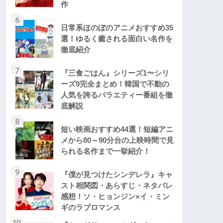
作
6
日常系ほのぼのアニメおすすめ35
選！ゆるく癒される面白い名作を
徹底紹介
7
『三食ごはん』シリーズ1〜シリ
ーズ9完全まとめ！韓国で不動の
人気を誇るバラエティー番組を徹
底解説
8
短い映画おすすめ44選！短編アニ
メから80～90分台の上映時間で見
られる名作まで一挙紹介！
9
『僕が見つけたシンデレラ』キャ
スト相関図・あらすじ・ネタバレ
感想！ソ・ヒョンジン×イ・ミン
ギのラブロマンス
10