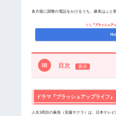
各方面に調整の電話をかけるうち、麻美はふと
＼＼『ブラッシュアッ
H
目次
1.
ドラマ『ブラッシュアップライフ』 前
2.
【ネタバレあり】ドラマ『ブラッシュア
2.1
ドラマ『ブラッシュアップライフ』
ふくちゃんの新境地
2.2
クランクイン
2.3
まさかの救世主
人生3周目の麻美（安藤サクラ）は、日本テレビ