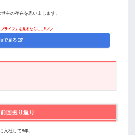
救世主の存在を思い出します。
プライフ』を見るならここ!!／／
uluで見る
回振り返り
ップライフ』第6話あらすじと感想
 前回振り返り
に入社して8年。