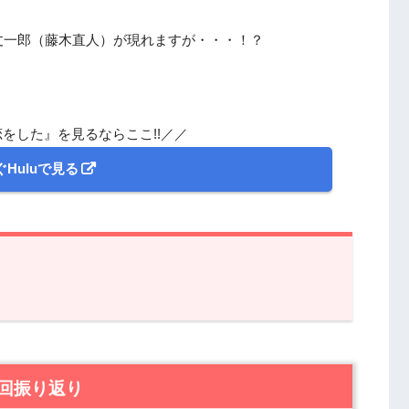
丈一郎（藤木直人）が現れますが・・・！？
をした』を見るならここ!!／／
Huluで見る
り返り
した』9話 見どころ・あらすじ・感想
回振り返り