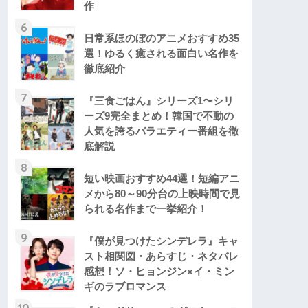
作
6
日常系ほのぼのアニメおすすめ35
選！ゆるく癒される面白い名作を
徹底紹介
7
『三食ごはん』シリーズ1〜シリ
ーズ9完全まとめ！韓国で不動の
人気を誇るバラエティー番組を徹
底解説
8
短い映画おすすめ44選！短編アニ
メから80～90分台の上映時間で見
られる名作まで一挙紹介！
9
『僕が見つけたシンデレラ』キャ
スト相関図・あらすじ・ネタバレ
感想！ソ・ヒョンジン×イ・ミン
ギのラブロマンス
10