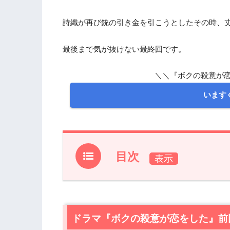
詩織が再び銃の引き金を引こうとしたその時、
最後まで気が抜けない最終回です。
＼＼『ボクの殺意が恋
いますぐ
目次
1.
ドラマ『ボクの殺意が恋をした』前回振
2.
【ネタバレ】ドラマ『ボクの殺意が恋を
2.1
ドラマ『ボクの殺意が恋をした』前
捕らえられた2人