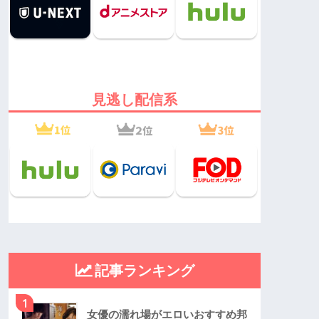
見逃し配信系
記事ランキング
1
女優の濡れ場がエロいおすすめ邦