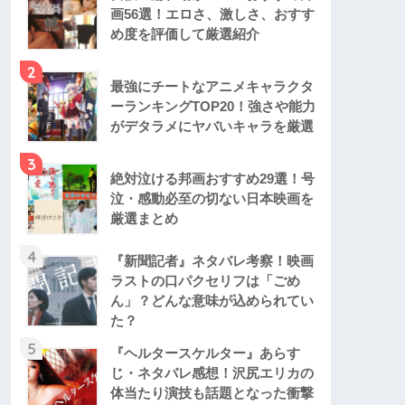
画56選！エロさ、激しさ、おすす
め度を評価して厳選紹介
2
最強にチートなアニメキャラクタ
ーランキングTOP20！強さや能力
がデタラメにヤバいキャラを厳選
3
絶対泣ける邦画おすすめ29選！号
泣・感動必至の切ない日本映画を
厳選まとめ
4
『新聞記者』ネタバレ考察！映画
ラストの口パクセリフは「ごめ
ん」？どんな意味が込められてい
た？
5
『ヘルタースケルター』あらす
じ・ネタバレ感想！沢尻エリカの
体当たり演技も話題となった衝撃