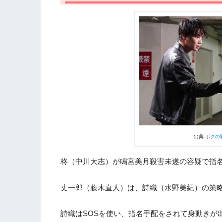
2.2
詩織の過去
2.3
詩織の正義
2.4
タネ明かし
2.5
笑顔の別れ
2.6
最後のミッション
2.7
ハッピーエンド
3.
ドラマ『ボクの殺意が恋をした』 第10
出典:
ボクの
柊（中川大志）が鳴宮美月殺害未遂の容疑で指
丈一郎（藤木直人）は、詩織（水野美紀）の策
詩織はSOSを使い、指名手配をされて身動きが