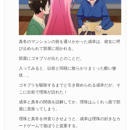
真冬のマンションの前を通りかかった成幸は、彼女に呼
び止められて部屋に招かれる。
部屋にゴキブリが出たとのことだ。
入ってみると、以前と同様に散らかりまくった酷い惨
状…。
ゴキブリを駆除するまでと引き留められる成幸だが、そ
こに出前で理珠が訪れた！
成幸と真冬の関係を誤解してか、理珠はふくれっ面で部
屋に居座ってしまう。
理珠と真冬を仲直りさせようと、成幸は理珠の好きなカ
ードゲームで遊ぼうと提案する。