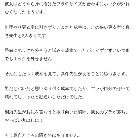
彼女はどうやら身に着けたブラのサイズが合わずにホックが外れ
なくなったようです。
無理やり更衣室に引きずりこまれた成幸は、この狭い更衣室で真
冬先生と2人きりです。
懸命にホックを外そうと試みる成幸でしたが、ぐずぐずといつま
でもホックを外せません。
そんなもたつく成幸を見て、真冬先生があることに感づきます。
男だとバレたと思い凍り付く成幸でしたが、ブラが自分のせいで
壊れてしまったと勘違いしただけでした。
桐須先生がお礼を言おうと振り向いた瞬間、彼女のブラが落ち、
おっぱい丸出しに！
もう鼻血どころの騒ぎではありません。