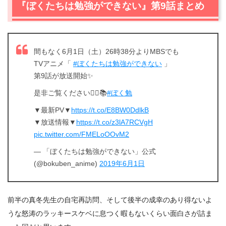
『ぼくたちは勉強ができない』第9話まとめ
間もなく6月1日（土）26時38分よりMBSでも
TVアニメ「
#ぼくたちは勉強ができない
」
第9話が放送開始✨
是非ご覧ください✍🏽📚
#ぼく勉
▼最新PV▼
https://t.co/E8BW0DdlkB
▼放送情報▼
https://t.co/z3lA7RCVgH
pic.twitter.com/FMELoOOvM2
— 「ぼくたちは勉強ができない」公式
(@bokuben_anime)
2019年6月1日
前半の真冬先生の自宅再訪問、そして後半の成幸のあり得ないよ
うな怒涛のラッキースケベに息つく暇もないくらい面白さが詰ま