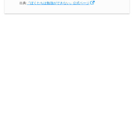
出典:
『ぼくたちは勉強ができない』公式ページ