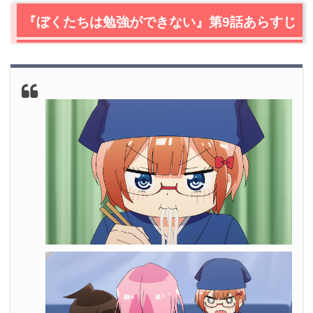
想
『ぼくたちは勉強ができない』第9話あらすじ
2.1
またもや真冬先生の自宅へ訪問！そしてゴキブリ退治へ
2.2
ゴキブリ退治のお礼で出前注文！やってきたのは…
2.3
なんというラッキースケベ！下着専門店で働く成幸！
3.
『ぼくたちは勉強ができない』第9話まとめ