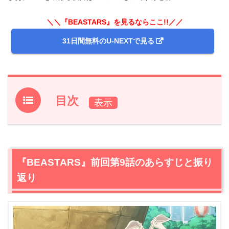
＼＼『BEASTARS』を見るならここ!!／／
31日間無料のU-NEXTで見る
目次
1.
『BEASTARS』前回第9話のあらすじと振り返り
2.
【ネタバレ】『BEASTARS』第10話あらすじ・感想
2.1
ゴウヒン再び
『BEASTARS』前回第9話のあらすじと振り
2.2
カバネリ！？
返り
2.3
ハルの独白
2.4
ヒーロー見参！
2.5
銃やナイフ