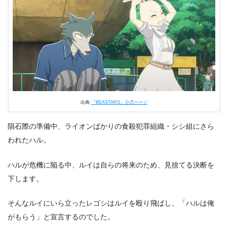
3.
『BEASTARS』第10話まとめ
出典:
『BEASTARS』公式ページ
隕石際の準備中、ライオンばかりの食殺犯罪組織・シシ組にさら
われたハル。
ハルが危機に陥る中、ルイは自らの将来のため、見捨てる決断を
下します。
そんなルイにいら立ったレゴシはルイを殴り飛ばし、「ハルは俺
がもらう」と宣言するのでした。