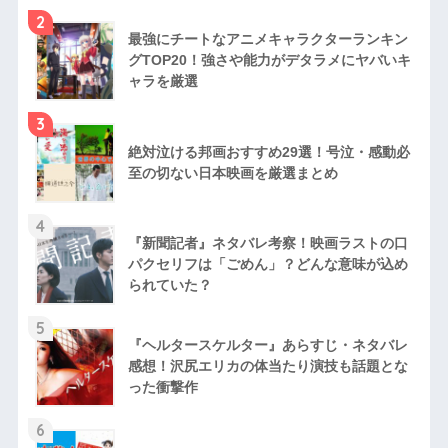
2
最強にチートなアニメキャラクターランキン
グTOP20！強さや能力がデタラメにヤバいキ
ャラを厳選
3
絶対泣ける邦画おすすめ29選！号泣・感動必
至の切ない日本映画を厳選まとめ
4
『新聞記者』ネタバレ考察！映画ラストの口
パクセリフは「ごめん」？どんな意味が込め
られていた？
5
『ヘルタースケルター』あらすじ・ネタバレ
感想！沢尻エリカの体当たり演技も話題とな
った衝撃作
6