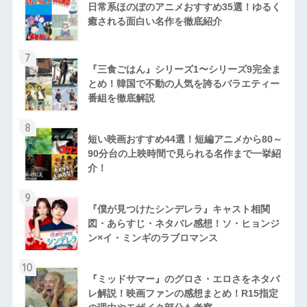
日常系ほのぼのアニメおすすめ35選！ゆるく
癒される面白い名作を徹底紹介
7
『三食ごはん』シリーズ1〜シリーズ9完全ま
とめ！韓国で不動の人気を誇るバラエティー
番組を徹底解説
8
短い映画おすすめ44選！短編アニメから80～
90分台の上映時間で見られる名作まで一挙紹
介！
9
『僕が見つけたシンデレラ』キャスト相関
図・あらすじ・ネタバレ感想！ソ・ヒョンジ
ン×イ・ミンギのラブロマンス
10
『ミッドサマー』のグロさ・エロさをネタバ
レ解説！映画ファンの感想まとめ！R15指定