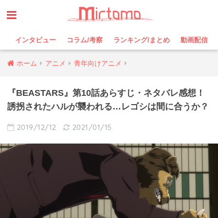
インタビュー
コラム/考察
ランキング/まとめ
動画配信
ホーム
アニメ
青年向けアニメ
『BEASTARS』第10話あらすじ・ネタバレ感想！
誘拐されたハルが襲われる…レゴシは間に合うか？
2019/12/12
2021/01/15