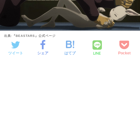
出典:『BEASTARS』公式ページ
LINE
ツイート
シェア
はてブ
Pocket