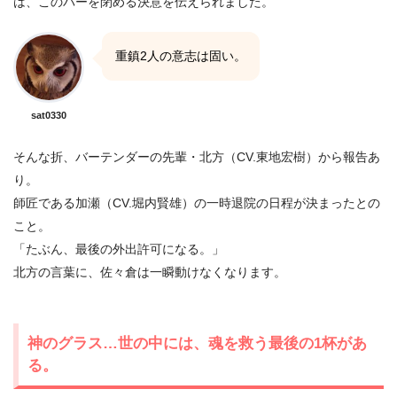
は、このバーを閉める決意を伝えられました。
重鎮2人の意志は固い。
sat0330
そんな折、バーテンダーの先輩・北方（CV.東地宏樹）から報告あ
り。
師匠である加瀬（CV.堀内賢雄）の一時退院の日程が決まったとの
こと。
「たぶん、最後の外出許可になる。」
北方の言葉に、佐々倉は一瞬動けなくなります。
神のグラス…世の中には、魂を救う最後の1杯があ
る。