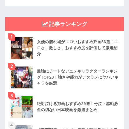
記事ランキング
1
女優の濡れ場がエロいおすすめ邦画56選！エ
ロさ、激しさ、おすすめ度を評価して厳選紹
介
2
最強にチートなアニメキャラクターランキン
グTOP20！強さや能力がデタラメにヤバいキ
ャラを厳選
3
絶対泣ける邦画おすすめ29選！号泣・感動必
至の切ない日本映画を厳選まとめ
4