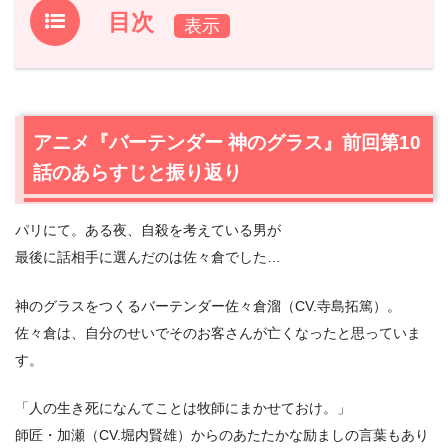
目次
1.
アニメ『バーテンダー 神のグラス』前回第10話のあらす
じと振り返り
2.
【ネタバレあり】アニメ『バーテンダー 神のグラス』第
アニメ『バーテンダー 神のグラス』前回第10
11話あらすじと感想
話のあらすじと振り返り
2.1
師匠（恩人）の一時退院が決まる…
2.2
神のグラス…世の中には、魂を救う最後の1杯がある。
パリにて。ある夜、自殺を考えている男が
2.3
8年ぶりに伝説の“Bar.風”が復活！
最後に話相手に選んだのは佐々倉でした…
2.4
バーテンダーにとってお客様は戦友。
2.5
生き方を教えてくれた恩人のために…青き炎を灯す。
神のグラスをつくるバーテンダー佐々倉溜（CV.寺島拓篤）。
2.6
25年ぶりの罪滅ぼし。
佐々倉は、自分のせいでそのお客さんが亡くなったと思っていま
2.7
亡き息子が1本のボトル（酒瓶）に込めた思いとは？
す。
3.
アニメ『バーテンダー 神のグラス』の次回に期待するも
「人の生き死になんてことは牧師にまかせておけ。」
の
師匠・加瀬（CV.堀内賢雄）からのあたたかな励ましの言葉もあり