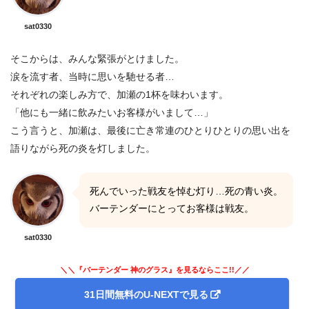
sat0330
そこからは、みんな緊張がとけました。
涙を流す者、当時に思いを馳せる者…
それぞれの楽しみ方で、加瀬の1杯を味わいます。
「他にも一緒に飲みたいお客様がいまして…」
こう言うと、加瀬は、最後に亡き常連のひとりひとりの思い出を
語りながら死の炎を灯しました。
死んでいった戦友を悼む灯り…死の青い炎。
バーテンダーにとってお客様は戦友。
sat0330
＼＼『バーテンダー 神のグラス』を見るならここ!!／／
31日間無料のU-NEXTで見る