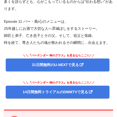
多くを語らずとも、心がこもっているものからは“伝わる想い”があ
ります。
Episode 11 バー・風/心のメニューは、
25年越しにお酒で大切な人へ罪滅ぼしをするストーリー。
師匠と弟子、亡き息子とその父。そして、祖父と孫娘。
時を経て、尊き人たちの魂が救われるその瞬間に…出会えます。
＼＼『バーテンダー 神のグラス』を見るならここ!!／／
31日間無料のU-NEXTで見る
＼＼『バーテンダー 神のグラス』を見るならここ!!／／
14日間無料トライアルのDMMTVで見る