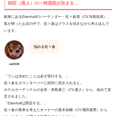
師匠（恩人）の一時退院が決まる…
銀座にあるEdenhallのバーテンダー・佐々倉溜（CV.寺島拓篤）。
客が帰ったお店の中で、佐々倉はグラスを拭きながら考え込んで
います。
悩める佐々倉
sat0330
「ワシは決めたことは必ず実行する。」
佐々倉をカウンターバーに絶対に招き入れると。
ホテルカーディナルの会長・来島泰三（CV.麦人）から、改めて宣
言されました。
「Edenhallは閉店する。」
佐々倉の将来を考えたオーナーの真木祐輔（CV.飛田展男）から