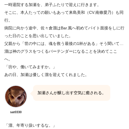
一時退院する加瀬を、弟子ふたりで迎えに行きます。
そこに、本人たっての願いもあって来島美和（CV.南條愛乃）も同
行。
病院に向かう途中、佐々倉溜はBar.風へ初めてバイト面接をしに行
った日のことを思い出していました。
父親から「世の中には、魂を救う最後の1杯がある」そう聞いて…
溜は神のグラスをつくるバーテンダーになることを決めてここ
へ。
「坊や、働いてみますか。」
あの日、加瀬は優しく溜を迎えてくれました。
加瀬さんが醸し出す空気に癒される。
sat0330
「溜、年寄り扱いするな。」