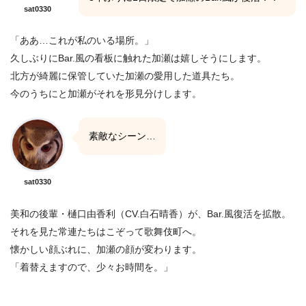
sat0330
「ああ…これが私のいる場所。」
久しぶりにBar.風の看板に触れた加瀬は嬉しそうにします。
北方が綺麗に保管していた加瀬の愛用した道具たち。
今のうちにと加瀬がそれを形見分けします。
素敵なシーン…
sat0330
美和の後輩・樋口由香利（CV.白石晴香）が、Bar.風復活を拡散。
それを見た常連たちはこぞって歌舞伎町へ。
懐かしい顔ぶれに、加瀬の顔が変わります。
「着替えますので、少々お時間を。」