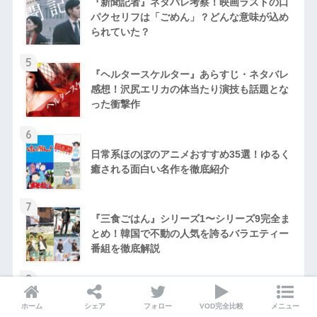
『新聞記者』ネタバレ考察！映画ラストの口
パクセリフは「ごめん」？どんな意味が込め
られていた？
5
『ヘルタースケルター』あらすじ・ネタバレ
感想！沢尻エリカの体当たり演技も話題とな
った衝撃作
6
日常系ほのぼのアニメおすすめ35選！ゆるく
癒される面白い名作を徹底紹介
7
『三食ごはん』シリーズ1〜シリーズ9完全ま
とめ！韓国で不動の人気を誇るバラエティー
番組を徹底解説
8
短い映画おすすめ44選！短編アニメから80～
90分台の上映時間で見られる名作まで一挙紹
ホーム
シェア
フォロー
VOD完全比較
メニュー