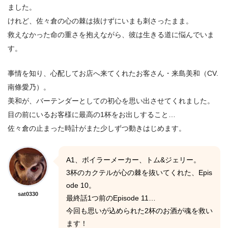
ました。
けれど、佐々倉の心の棘は抜けずにいまも刺さったまま。
救えなかった命の重さを抱えながら、彼は生きる道に悩んでいま
す。
事情を知り、心配してお店へ来てくれたお客さん・来島美和（CV.
南條愛乃）。
美和が、バーテンダーとしての初心を思い出させてくれました。
目の前にいるお客様に最高の1杯をお出しすること…
佐々倉の止まった時計がまた少しずつ動きはじめます。
A1、ボイラーメーカー、トム&ジェリー。
3杯のカクテルが心の棘を抜いてくれた、Epis
ode 10。
sat0330
最終話1つ前のEpisode 11…
今回も思いが込められた2杯のお酒が魂を救い
ます！