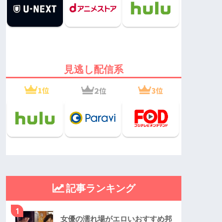
見逃し配信系
記事ランキング
1
女優の濡れ場がエロいおすすめ邦