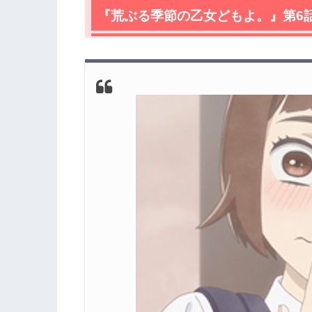
2.1
『荒ぶる季節の乙女どもよ。』第6
文芸部に難題「文化祭にまつわる“恋の
2.2
木を隠すのは森のなか！曾根崎り香の
2.3
文化祭の恋の伝説にぴったりなのは泉
2.4
禁断！どんどん怪しくなるミロ先生と
2.5
モンスタークレーマー悪の抵抗勢力が
2.6
ひと葉「この恩は絶対身体で返す。」
2.7
和紗、新菜の悩殺ボディにのぼせあが
3.
『荒ぶる季節の乙女どもよ。』第6話あ