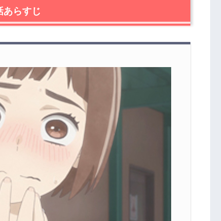
話あらすじ
伝説”」の小説執筆依頼！
「文化祭大量カップル増産計画」始動
と新菜！？…重度の恋煩いにかかった和紗。
本郷ひと葉。
文芸部を苦しめる…その正体は？
という意味深発言。文芸部波乱の山梨合宿へ。
る…
らすじ・ネタバレ感想まとめ