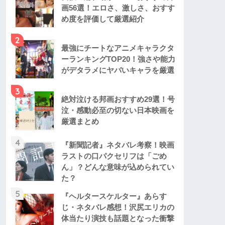
画56選！エロさ、激しさ、おすす
め度を評価して厳選紹介
2
最強にチートなアニメキャラクタ
ーランキングTOP20！強さや能力
がデタラメにヤバいキャラを厳選
3
絶対泣ける邦画おすすめ29選！号
泣・感動必至の切ない日本映画を
厳選まとめ
4
『新聞記者』ネタバレ考察！映画
ラストの口パクセリフは「ごめ
ん」？どんな意味が込められてい
た？
5
『ヘルタースケルター』あらす
じ・ネタバレ感想！沢尻エリカの
体当たり演技も話題となった衝撃