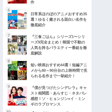
作
6
日常系ほのぼのアニメおすすめ35
選！ゆるく癒される面白い名作を
徹底紹介
7
『三食ごはん』シリーズ1〜シリ
ーズ9完全まとめ！韓国で不動の
人気を誇るバラエティー番組を徹
底解説
8
短い映画おすすめ44選！短編アニ
メから80～90分台の上映時間で見
られる名作まで一挙紹介！
9
『僕が見つけたシンデレラ』キャ
スト相関図・あらすじ・ネタバレ
感想！ソ・ヒョンジン×イ・ミン
ギのラブロマンス
10