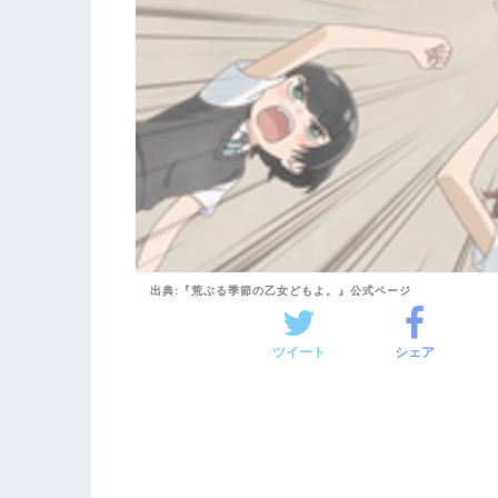
出典:『荒ぶる季節の乙女どもよ。』公式ページ
ツイート
シェア