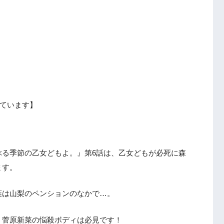
ています】
ぶる季節の乙女どもよ。』第6話は、乙女どもが必死に森
ます。
葉は山梨のペンションのなかで…。
、菅原新菜の悩殺ボディは必見です！