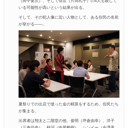
（田中要次）、そして佳世（片岡礼子）の4人も殺して
いる可能性が高いという結果が出る。
そして、その犯人像に近い人物として、ある住民の名前
が挙がる――。
夏祭りでの出店で使った金の精算をするため、住民たち
が集まる。
出席者は翔太と二階堂の他、俊明（坪倉由幸）、洋子
（三倉佳奈）、柿沼（中尾暢樹）、シンイー（金澤美