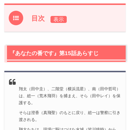
目次
1.
『あなたの番です』第15話あらすじ
2.
【ネタバレ】『あなたの番です』第15話の感想
2.1
総一（荒木飛羽）への疑い
『あなたの番です』第15話あらすじ
2.2
AIが示した犯人
2.3
黒島沙和（西野七瀬）の病室を訪ねる人
2.4
南雅和（田中哲司）の正体
2.5
AI菜奈ちゃん
2.6
翔太（田中圭）、二階堂（横浜流星）、南（田中哲司）
新たに分かったこと
は、総一（荒木飛羽）を捕まえ、そら（田中レイ）を保
2.7
神谷刑事（浅香航大）が突き止めた犯人は？
護する。
3.
『あなたの番です』第15話まとめ
そらは澄香（真飛聖）のもとに戻り、総一は警察に引き
渡される。
翔太たちは、現場に駆けつけた水城（皆川猿時）から、