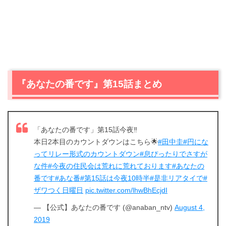
『あなたの番です』第15話まとめ
「あなたの番です」第15話今夜‼️
本日2本目のカウントダウンはこちら🌟
#田中圭
#円にな
ってリレー形式のカウントダウン
#息ぴったりでさすが
な件
#今夜の住民会は荒れに荒れております
#あなたの
番です
#あな番
#第15話は今夜10時半
#是非リアタイで
#
ザワつく日曜日
pic.twitter.com/lhwBhEcjdI
— 【公式】あなたの番です (@anaban_ntv)
August 4,
2019