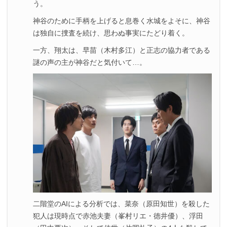
う。
神谷のために手柄を上げると息巻く水城をよそに、神谷
は独自に捜査を続け、思わぬ事実にたどり着く。
一方、翔太は、早苗（木村多江）と正志の協力者である
謎の声の主が神谷だと気付いて…。
二階堂のAIによる分析では、菜奈（原田知世）を殺した
犯人は現時点で赤池夫妻（峯村リエ・徳井優）、浮田