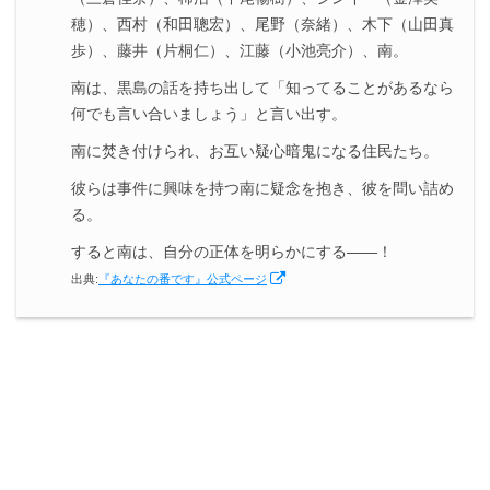
穂）、西村（和田聰宏）、尾野（奈緒）、木下（山田真
歩）、藤井（片桐仁）、江藤（小池亮介）、南。
南は、黒島の話を持ち出して「知ってることがあるなら
何でも言い合いましょう」と言い出す。
南に焚き付けられ、お互い疑心暗鬼になる住民たち。
彼らは事件に興味を持つ南に疑念を抱き、彼を問い詰め
る。
すると南は、自分の正体を明らかにする――！
出典:
『あなたの番です』公式ページ