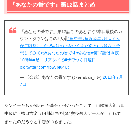
『あなたの番です』第12話まとめ
「あなたの番です」第12話このあとすぐ‼️本日最後のカ
ウントダウンはこの2人✌️
#田中圭
#横浜流星
#翔太くん
が二階堂につける
#斜め上をいくあだ名とは
#皆さま予
想してみてね
#あなたの番です
#あな番
#第12話は今夜
10時半
#是非リアタイで
#ザワつく日曜日
pic.twitter.com/rpwJbi04Uc
— 【公式】あなたの番です (@anaban_ntv)
2019年7月
7日
シンイーたちが関わった事件が分かったことで、山際祐太郎→田
中政雄→袴田吉彦→細川朝男の順に交換殺人ゲームが行われてし
まったのだろうと予想がつきました。