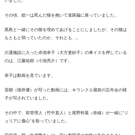
いました。
その頃、総一は死んだ猫を抱いて道路脇に座っていました。
黒島と一緒にその猫を埋めてあげることにしましたが、その猫は
もともと弱っていたのか、それとも…。
介護施設に入った赤池幸子（大方斐紗子）の車イスを押している
のは、江藤祐樹（小池亮介）です。
幸子は動画を見ています。
吾朗（徳井優）が写った動画には、キウンクエ蔵前の忘年会の様
子が写されていました。
その中で、前管理人（竹中直人）と尾野幹葉（奈緒）が一緒に“ジ
ュリアに傷心”を歌っていました。