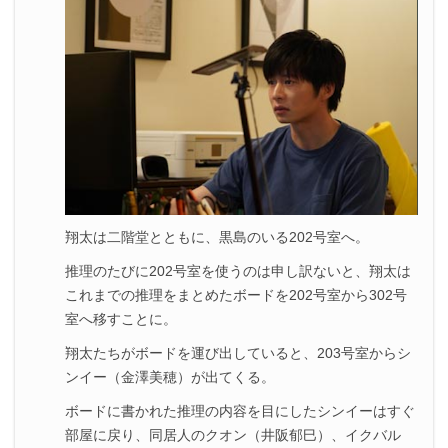
翔太は二階堂とともに、黒島のいる202号室へ。
推理のたびに202号室を使うのは申し訳ないと、翔太は
これまでの推理をまとめたボードを202号室から302号
室へ移すことに。
翔太たちがボードを運び出していると、203号室からシ
ンイー（金澤美穂）が出てくる。
ボードに書かれた推理の内容を目にしたシンイーはすぐ
部屋に戻り、同居人のクオン（井阪郁巳）、イクバル