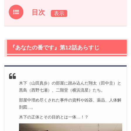
目次
1.
『あなたの番です』第12話あらすじ
2.
【ネタバレ】『あなたの番です』第12話の感想
2.1
401号室・木下あかね（山田真歩）の正体
『あなたの番です』第12話あらすじ
2.2
黒島沙和（西野七瀬）への疑い
2.3
警察の捜査状況
2.4
キウンクエ蔵前の住人たちの様子
2.5
二階堂忍（横浜流星）は匂いをかぎ分けられるの？
2.6
木下（山田真歩）の部屋に踏み込んだ翔太（田中圭）と
翔太を狙う人たち
黒島（西野七瀬）、二階堂（横浜流星）たち。
3.
『あなたの番です』第12話まとめ
部屋中埋め尽くされた事件の資料や凶器、薬品、人体解
剖図…。
木下の正体とその目的とは一体…！？