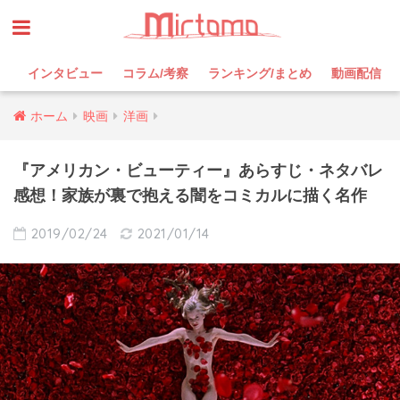
インタビュー
コラム/考察
ランキング/まとめ
動画配信
ホーム
映画
洋画
『アメリカン・ビューティー』あらすじ・ネタバレ
感想！家族が裏で抱える闇をコミカルに描く名作
2019/02/24
2021/01/14