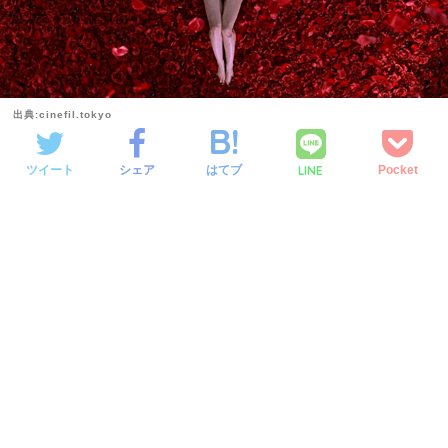
出典:cinefil.tokyo
LINE
ツイート
シェア
はてブ
Pocket