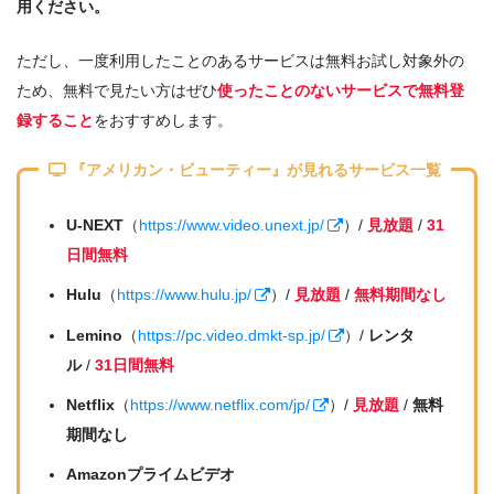
用ください。
ただし、一度利用したことのあるサービスは無料お試し対象外の
ため、無料で見たい方はぜひ
使ったことのないサービスで無料登
録すること
をおすすめします。
『アメリカン・ビューティー』が見れるサービス一覧
U-NEXT
（
https://www.video.unext.jp/
）/
見放題
/
31
日間無料
Hulu
（
https://www.hulu.jp/
）/
見放題
/
無料期間なし
Lemino
（
https://pc.video.dmkt-sp.jp/
）/
レンタ
ル
/
31日間無料
Netflix
（
https://www.netflix.com/jp/
）/
見放題
/
無料
期間なし
Amazonプライムビデオ