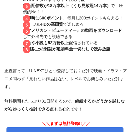
動画配信数が18万本以上（うち見放題14万本）
で、圧
倒的No.1！
登録時に600ポイント
、毎月1,200ポイントもらえる！
4K、フルHDの高画質
で楽しめる
『アメリカン・ビューティー』の動画をダウンロード
して外出先でも視聴できる
漫画や小説も52万冊以上
配信されている
70誌以上の雑誌が追加料金一切なしで読み放題
正直言って、U-NEXTひとつ登録しておくだけで映画・ドラマ・ア
ニメ問わず「見れない作品はない」レベルでお楽しみいただけま
す。
無料期間もたっぷり31日間あるので、
継続するかどうかを試しな
がらゆっくり検討できる
点も良心的です！
＼＼まずは無料登録!!／／