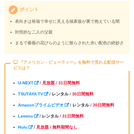
ポイント
表向きは裕福で幸せに見える核家族が裏で抱えている闇
対照的な二人の父親
まるで薔薇の花びらのように散らされた赤い配色の絶妙さ
『アメリカン・ビューティー』を無料で見れる配信サー
ビスは？
U-NEXT
/
見放題
/
31日間無料
TSUTAYA TV
/
レンタル
/
30日間無料
Amazonプライムビデオ
/
レンタル
/
30日間無料
Lemino
/
レンタル
/
31日間無料
Hulu
/
見放題
/
無料期間なし