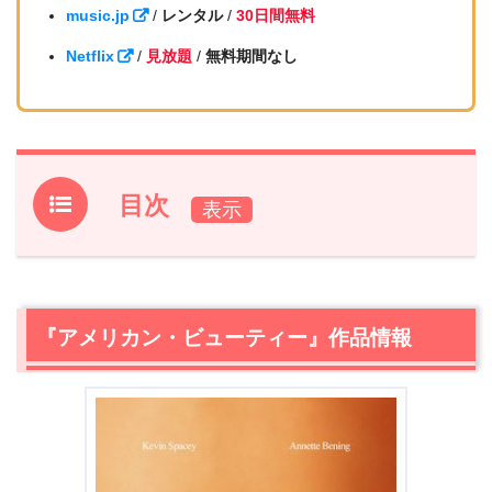
music.jp
/
レンタル
/
30日間無料
Netflix
/
見放題
/
無料期間なし
目次
1.
『アメリカン・ビューティー』作品情報
2.
【ネタバレ】『アメリカン・ビューティー』あらすじ・
感想
『アメリカン・ビューティー』作品情報
2.1
なんて情けない…！俳優ケヴィン・スペイシー演じるレ
スター
2.2
父親は子の鏡
2.3
リッキーの父親
2.4
赤の配色