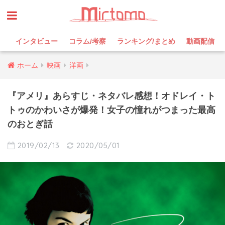
インタビュー
コラム/考察
ランキング/まとめ
動画配信
ホーム
映画
洋画
『アメリ』あらすじ・ネタバレ感想！オドレイ・ト
トゥのかわいさが爆発！女子の憧れがつまった最高
のおとぎ話
2019/02/13
2020/05/01