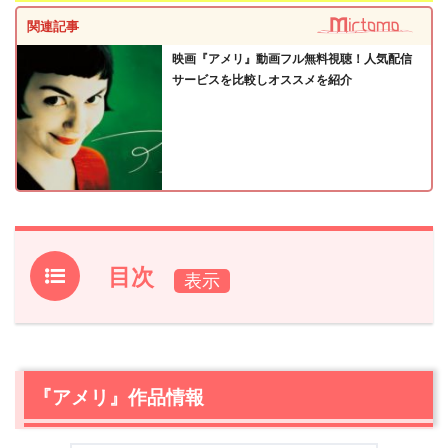
関連記事
映画『アメリ』動画フル無料視聴！人気配信
サービスを比較しオススメを紹介
目次
1.
『アメリ』作品情報
2.
【ネタバレ】『アメリ』あらすじ・感想
2.1
ちょっと変わってる自分が好き。そんなあなたにオスス
『アメリ』作品情報
メ！
2.2
小さないたずらが幸せを引き寄せる？アメリのサプラ