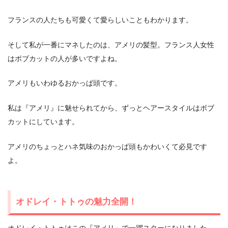
フランスの人たちも可愛くて愛らしいこともわかります。
そして私が一番にマネしたのは、アメリの髪型。フランス人女性
はボブカットの人が多いですよね。
アメリもいわゆるおかっぱ頭です。
私は『アメリ』に魅せられてから、ずっとヘアースタイルはボブ
カットにしています。
アメリのちょっとハネ気味のおかっぱ頭もかわいくて必見です
よ。
オドレイ・トトゥの魅力全開！
オドレイ・トトゥはこの『アメリ』で一躍スターになりました。