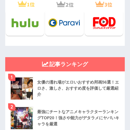
記事ランキング
1
女優の濡れ場がエロいおすすめ邦画56選！エ
ロさ、激しさ、おすすめ度を評価して厳選紹
介
2
最強にチートなアニメキャラクターランキン
グTOP20！強さや能力がデタラメにヤバいキ
ャラを厳選