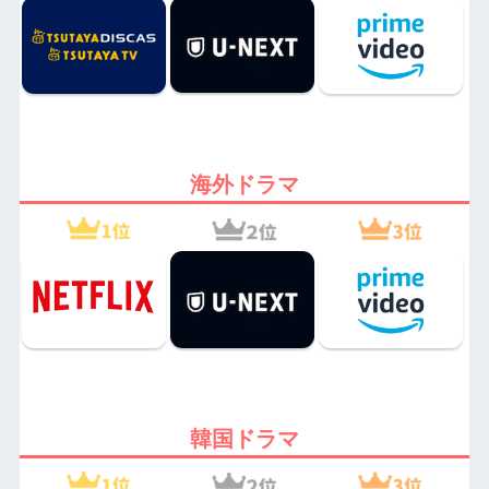
海外ドラマ
韓国ドラマ