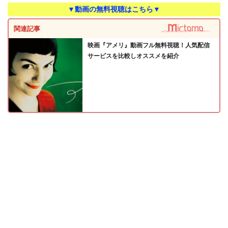
▼動画の無料視聴はこちら▼
関連記事
映画『アメリ』動画フル無料視聴！人気配信
サービスを比較しオススメを紹介