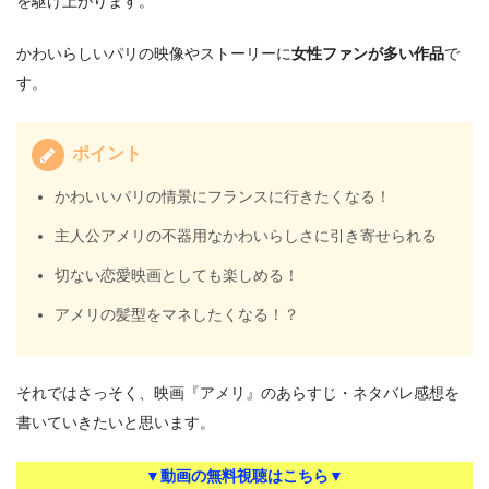
を駆け上がります。
かわいらしいパリの映像やストーリーに
女性ファンが多い作品
で
す。
ポイント
かわいいパリの情景にフランスに行きたくなる！
主人公アメリの不器用なかわいらしさに引き寄せられる
切ない恋愛映画としても楽しめる！
アメリの髪型をマネしたくなる！？
それではさっそく、映画『アメリ』のあらすじ・ネタバレ感想を
書いていきたいと思います。
▼動画の無料視聴はこちら▼