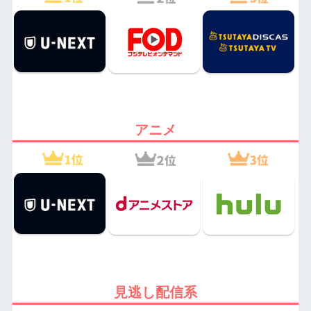
アニメ
見逃し配信系