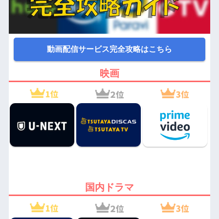
動画配信サービス完全攻略はこちら
映画
国内ドラマ