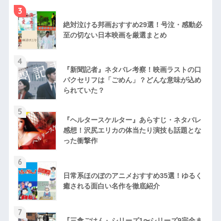
3
絶対泣ける邦画おすすめ29選！号泣・感動必
至の切ない日本映画を厳選まとめ
4
『新聞記者』ネタバレ考察！映画ラストの口
パクセリフは「ごめん」？どんな意味が込め
られていた？
5
『ヘルタースケルター』あらすじ・ネタバレ
感想！沢尻エリカの体当たり演技も話題とな
った衝撃作
6
日常系ほのぼのアニメおすすめ35選！ゆるく
癒される面白い名作を徹底紹介
7
『三食ごはん』シリーズ1〜シリーズ9完全ま