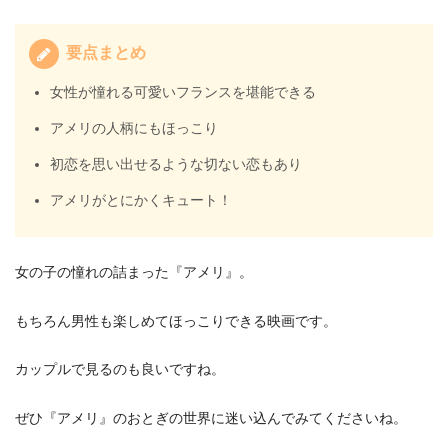
要点まとめ
女性が憧れる可愛いフランスを堪能できる
アメリの人柄にもほっこり
初恋を思い出せるような切ない恋もあり
アメリがとにかくキュート！
女の子の憧れの詰まった『アメリ』。
もちろん男性も楽しめてほっこりできる映画です。
カップルで見るのも良いですね。
ぜひ『アメリ』のおとぎの世界に迷い込んでみてくださいね。