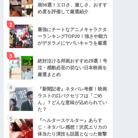
画56選！エロさ、激しさ、おすす
め度を評価して厳選紹介
2
最強にチートなアニメキャラクタ
ーランキングTOP20！強さや能力
がデタラメにヤバいキャラを厳選
3
絶対泣ける邦画おすすめ29選！号
泣・感動必至の切ない日本映画を
厳選まとめ
4
『新聞記者』ネタバレ考察！映画
ラストの口パクセリフは「ごめ
ん」？どんな意味が込められてい
た？
5
『ヘルタースケルター』あらす
じ・ネタバレ感想！沢尻エリカの
体当たり演技も話題となった衝撃