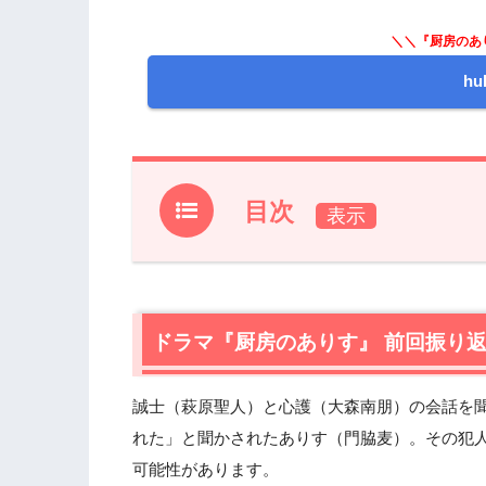
＼＼『厨房のあ
h
目次
1.
ドラマ『厨房のありす』 前回振り返り
2.
【ネタバレあり】ドラマ『厨房のありす』
2.1
ドラマ『厨房のありす』 前回振り
真実
2.2
証拠
2.3
血のつながり
誠士（萩原聖人）と心護（大森南朋）の会話を
2.4
2人の関係
れた」と聞かされたありす（門脇麦）。その犯
可能性があります。
3.
ドラマ『厨房のありす』 第10話 (最終