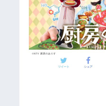
©NTV 厨房のありす
ツイート
シェア