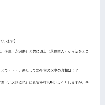
ています】
は、倖生（永瀬廉）と共に誠士（萩原聖人）から話を聞こ
とで・・・。果たして25年前の火事の真相は！？
道隆（北大路欣也）に真実を打ち明けようとしますが、そ