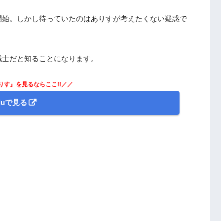
開始。しかし待っていたのはありすが考えたくない疑惑で
誠士だと知ることになります。
りす』を見るならここ!!／／
uluで見る