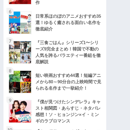
作
6
日常系ほのぼのアニメおすすめ35
選！ゆるく癒される面白い名作を
徹底紹介
7
『三食ごはん』シリーズ1〜シリ
ーズ9完全まとめ！韓国で不動の
人気を誇るバラエティー番組を徹
底解説
8
短い映画おすすめ44選！短編アニ
メから80～90分台の上映時間で見
られる名作まで一挙紹介！
9
『僕が見つけたシンデレラ』キャ
スト相関図・あらすじ・ネタバレ
感想！ソ・ヒョンジン×イ・ミン
ギのラブロマンス
10