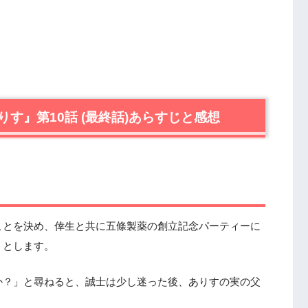
す』第10話 (最終話)あらすじと感想
ことを決め、倖生と共に五條製薬の創立記念パーティーに
うとします。
か？」と尋ねると、誠士は少し迷った後、ありすの実の父