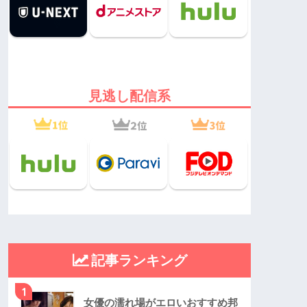
見逃し配信系
記事ランキング
1
女優の濡れ場がエロいおすすめ邦