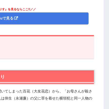
りす』を見るならここ!!／／
uluで見る
第10話 (最終話)あらすじと感想
返り
聞いてしまった百花（大友花恋）から、「お母さんが殺さ
人は倖生（永瀬廉）の父に罪を着せた横領犯と同一人物の
話)感想＆まとめ