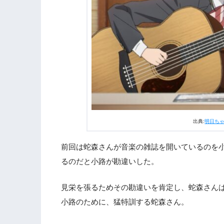
出典:
明日ち
前回は蛇森さんが音楽の雑誌を開いているのを
るのだと小路が勘違いした。
見栄を張るためその勘違いを肯定し、蛇森さん
小路のために、猛特訓する蛇森さん。