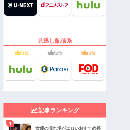
見逃し配信系
記事ランキング
1
女優の濡れ場がエロいおすすめ邦