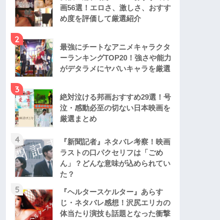
画56選！エロさ、激しさ、おすす
め度を評価して厳選紹介
2
最強にチートなアニメキャラクタ
ーランキングTOP20！強さや能力
がデタラメにヤバいキャラを厳選
3
絶対泣ける邦画おすすめ29選！号
泣・感動必至の切ない日本映画を
厳選まとめ
4
『新聞記者』ネタバレ考察！映画
ラストの口パクセリフは「ごめ
ん」？どんな意味が込められてい
た？
5
『ヘルタースケルター』あらす
じ・ネタバレ感想！沢尻エリカの
体当たり演技も話題となった衝撃