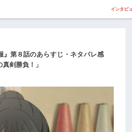
インタビ
服』第８話のあらすじ・ネタバレ感
の真剣勝負！」