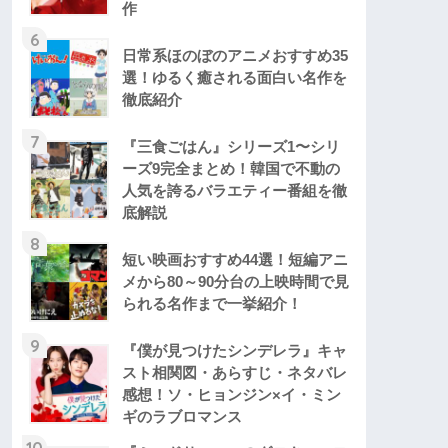
作
6
日常系ほのぼのアニメおすすめ35
選！ゆるく癒される面白い名作を
徹底紹介
7
『三食ごはん』シリーズ1〜シリ
ーズ9完全まとめ！韓国で不動の
人気を誇るバラエティー番組を徹
底解説
8
短い映画おすすめ44選！短編アニ
メから80～90分台の上映時間で見
られる名作まで一挙紹介！
9
『僕が見つけたシンデレラ』キャ
スト相関図・あらすじ・ネタバレ
感想！ソ・ヒョンジン×イ・ミン
ギのラブロマンス
10