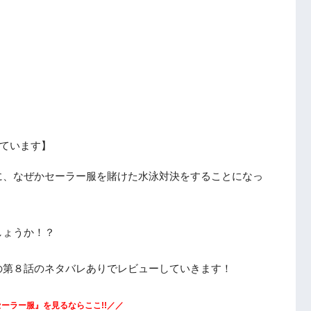
ています】
に、なぜかセーラー服を賭けた水泳対決をすることになっ
しょうか！？
の第８話のネタバレありでレビューしていきます！
ーラー服』を見るならここ!!／／