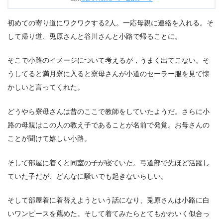
初めての寄り道にワクワクする2人。一応母親に連絡を入れる。そ
して帰り道、兎原さんと谷川さんと小路で帰ることに。
そこで小路のイメージについて考えるが，うまく出てこない。そ
うしてると満月寮に入ると寮母さんが小道のセーラー服を見て懐
かしいと言ってくれた。
どうやら寮母さんは昔のここで教師をしていたようだ。さらに小
路の母親はこの人の教え子であることが名前で発覚。お母さんの
ことが聞けて嬉しい小路。
そして部屋に着くと同室の子が寝ていた。弓道部で先ほど活躍し
ていた子だが、どんなに騒いでも起きないらしい。
そして部屋着に着替えようという話になり、兎原さんは小路に白
いワンピースを薦めた。そして着てみたらとてもかわいく似合っ