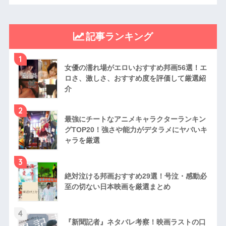
記事ランキング
1
女優の濡れ場がエロいおすすめ邦画56選！エ
ロさ、激しさ、おすすめ度を評価して厳選紹
介
2
最強にチートなアニメキャラクターランキン
グTOP20！強さや能力がデタラメにヤバいキ
ャラを厳選
3
絶対泣ける邦画おすすめ29選！号泣・感動必
至の切ない日本映画を厳選まとめ
4
『新聞記者』ネタバレ考察！映画ラストの口