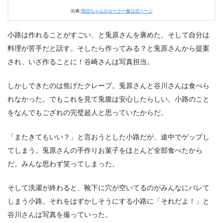
出典:
明日ちゃんのセーラー服公式ページ
小路は作れることがすごい、と兎原さんを褒めた。そして自分は
料理が苦手だと話す。そしたら作ってみる？と兎原さんから提案
され、いざ作ることに！谷崎さんは写真担当。
しかしできたのは焦げたクレープ。兎原さんと谷川さんは食べら
れなかった。でもこれを見て兎腹は安心したらしい。小路のこと
をなんでもござれの完璧超人と思っていたからだ。
「またきてもいい？」と言おうとした小路だが、途中でゲップし
てしまう。兎原さんの手作りお菓子をほとんど全部食べたから
だ。みんな思わず笑ってしまった。
そして洗濯が終わると、靴下に穴が空いてるのがみんなにバレて
しまう小路。それをはずかしそうにする小路に「それだよ！」と
谷川さんは写真を撮っていった。