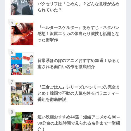
パクセリフは「ごめん」？どんな意味が込め
られていた？
5
『ヘルタースケルター』あらすじ・ネタバレ
感想！沢尻エリカの体当たり演技も話題とな
った衝撃作
6
日常系ほのぼのアニメおすすめ35選！ゆるく
癒される面白い名作を徹底紹介
7
『三食ごはん』シリーズ1〜シリーズ9完全ま
とめ！韓国で不動の人気を誇るバラエティー
番組を徹底解説
8
短い映画おすすめ44選！短編アニメから80～
90分台の上映時間で見られる名作まで一挙紹
介！