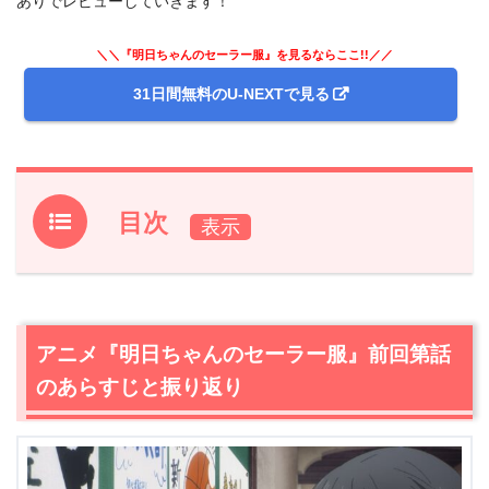
ありでレビューしていきます！
＼＼『明日ちゃんのセーラー服』を見るならここ!!／／
31日間無料のU-NEXTで見る
目次
1.
アニメ『明日ちゃんのセーラー服』前回第話のあらすじ
と振り返り
2.
【ネタバレ】アニメ『明日ちゃんのセーラー服』第4話
アニメ『明日ちゃんのセーラー服』前回第話
あらすじ・感想
のあらすじと振り返り
2.1
谷川さんの写真のモデルになる小路！でもなんだかいま
いちで…
2.2
小路と言えば何？イメージを掴んで出来上がった写真
部の小冊子！