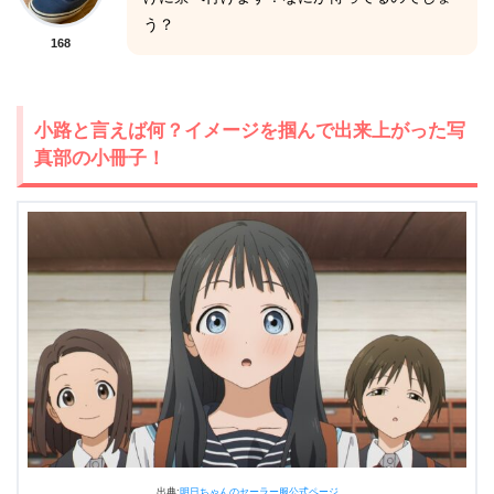
う？
168
小路と言えば何？イメージを掴んで出来上がった写
真部の小冊子！
出典:
明日ちゃんのセーラー服公式ページ