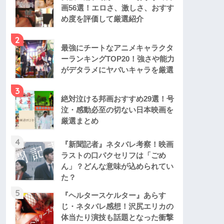
画56選！エロさ、激しさ、おすす
め度を評価して厳選紹介
2
最強にチートなアニメキャラクタ
ーランキングTOP20！強さや能力
がデタラメにヤバいキャラを厳選
3
絶対泣ける邦画おすすめ29選！号
泣・感動必至の切ない日本映画を
厳選まとめ
4
『新聞記者』ネタバレ考察！映画
ラストの口パクセリフは「ごめ
ん」？どんな意味が込められてい
た？
5
『ヘルタースケルター』あらす
じ・ネタバレ感想！沢尻エリカの
体当たり演技も話題となった衝撃