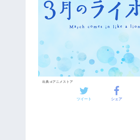
出典:dアニメストア
ツイート
シェア