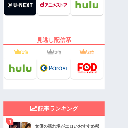
見逃し配信系
記事ランキング
1
女優の濡れ場がエロいおすすめ邦