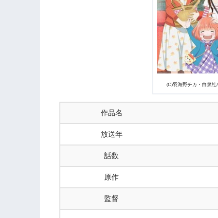
3.5
香子と後藤
3.6
詩的なモノローグ
3.7
島田開
3.8
林田高志
3.9
口の形は気になる
3.10
NHKアニメ
3.11
新房監督+シャフト
(C)羽海野チカ・白泉
4.
『3月のライオン』第1期まとめ
作品名
放送年
話数
原作
監督