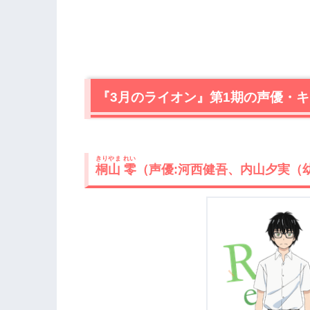
『3月のライオン』第1期の声優・
きりやま れい
桐山 零
（声優:河西健吾、内山夕実（