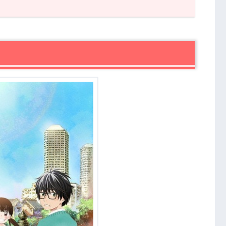
ラクター紹介
幼少期））
布子（小学生））
あらすじと感想レビュー