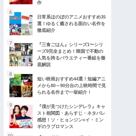
作
6
日常系ほのぼのアニメおすすめ35
選！ゆるく癒される面白い名作を
徹底紹介
7
『三食ごはん』シリーズ1〜シリ
ーズ9完全まとめ！韓国で不動の
人気を誇るバラエティー番組を徹
底解説
8
短い映画おすすめ44選！短編アニ
メから80～90分台の上映時間で見
られる名作まで一挙紹介！
9
『僕が見つけたシンデレラ』キャ
スト相関図・あらすじ・ネタバレ
感想！ソ・ヒョンジン×イ・ミン
ギのラブロマンス
10