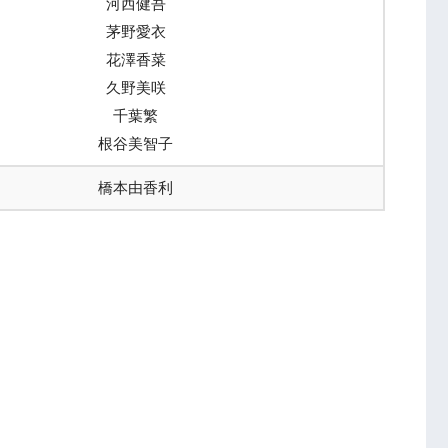
河西健吾
茅野愛衣
花澤香菜
久野美咲
千葉繁
根谷美智子
橋本由香利