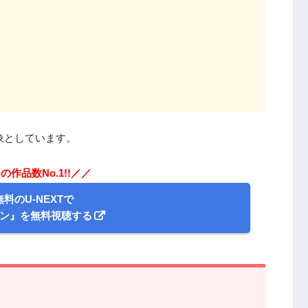
象としています。
作品数No.1!!／／
無料のU-NEXTで
オン』を無料視聴する