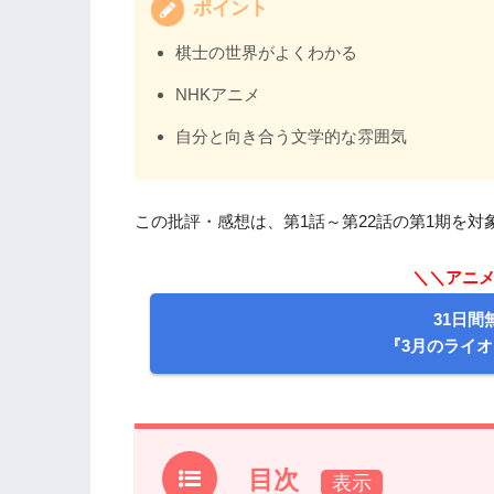
ポイント
棋士の世界がよくわかる
NHKアニメ
自分と向き合う文学的な雰囲気
この批評・感想は、第1話～第22話の第1期を対
＼＼アニメの
31日間
『3月のライ
目次