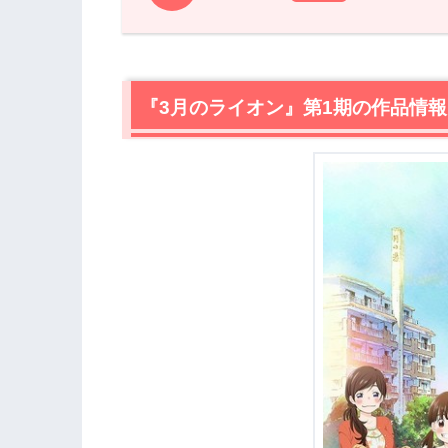
1.
『3月のライオン』第1期の作品情報
2.
『3月のライオン』第1期の声優・キャ
きりやま れい
2.1
『3月のライオン』第1期の作品情報
桐山 零
（声優:河西健吾、内山夕実（
かわもと あかり
2.2
川本 あかり
（声優:茅野愛衣）
かわもと ひなた
2.3
川本 ひなた
（声優:花澤香菜）
かわもと もも
2.4
川本 モモ
（声優:久野美咲）
しまだ かい
2.5
島田 開
（声優:三木眞一郎）
にかいどう はるのぶ
2.6
二海堂 晴信
（声優:岡本信彦、三瓶由
こうだ きょうこ
2.7
幸田 香子
（声優:井上麻里奈）
3.
【ネタバレ】『3月のライオン』第1期
3.1
二つの軸
3.2
勝ち負けのある職業の残酷さ
3.3
優しい美人三姉妹
3.4
モモの声