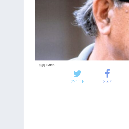
出典:IMDB
ツイート
シェア