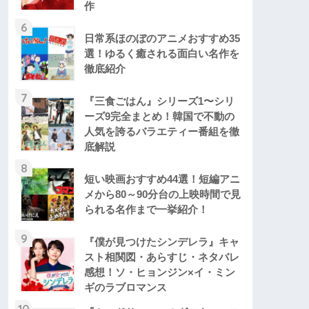
作
6
日常系ほのぼのアニメおすすめ35
選！ゆるく癒される面白い名作を
徹底紹介
7
『三食ごはん』シリーズ1〜シリ
ーズ9完全まとめ！韓国で不動の
人気を誇るバラエティー番組を徹
底解説
8
短い映画おすすめ44選！短編アニ
メから80～90分台の上映時間で見
られる名作まで一挙紹介！
9
『僕が見つけたシンデレラ』キャ
スト相関図・あらすじ・ネタバレ
感想！ソ・ヒョンジン×イ・ミン
ギのラブロマンス
10