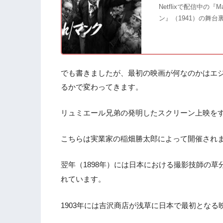
2.10
『仁義なき戦い』（1973）
Netflixで配信中
2.11
ン』（1941）の舞台
『サンダカン八番娼館 望郷』（1974
2.12
『砂の器』（1974）
2.13
『犬神家の一族』（1976）
3.
まとめ
でも書きましたが、最初の映画が何なのかはエ
るかで変わってきます。
リュミエール兄弟の発明したスクリーン上映をす
こちらは実業家の稲畑勝太郎によって開催され
翌年（1898年）には日本における撮影技師の
れています。
1903年には吉沢商店が浅草に日本で最初とな