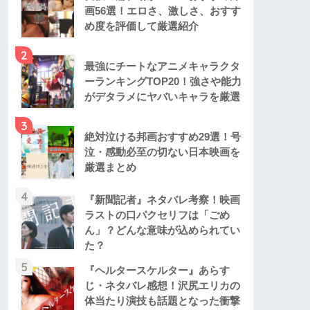
画56選！エロさ、激しさ、おすす
め度を評価して厳選紹介
2
最強にチートなアニメキャラクタ
ーランキングTOP20！強さや能力
がデタラメにヤバいキャラを厳選
3
絶対泣ける邦画おすすめ29選！号
泣・感動必至の切ない日本映画を
厳選まとめ
4
『新聞記者』ネタバレ考察！映画
ラストの口パクセリフは「ごめ
ん」？どんな意味が込められてい
た？
5
『ヘルタースケルター』あらす
じ・ネタバレ感想！沢尻エリカの
体当たり演技も話題となった衝撃