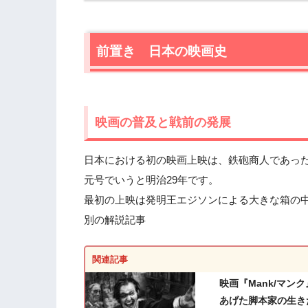
1.1
映画の普及と戦前の発展
1.2
その後、日本映画は凄まじい勢いで進
前置き 日本の映画史
1.3
ところが……です。
1.4
戦後の隆盛
1.5
黄金時代名作映画の特徴
映画の普及と戦前の発展
2.
日本映画黄金期の傑作
2.1
『七人の侍』（1954）
日本における初の映画上映は、鉄砲商人であった
2.2
『東京物語』（1953）
元号でいうと明治29年です。
2.3
『雨月物語』（1953）
最初の上映は発明王エジソンによる大きな箱の中
2.4
『ゴジラ』（1954）
別の解説記事
2.5
『二十四の瞳』（1954）
2.6
『切腹』（1962）
2.7
関連記事
『飢餓海峡』（1965）
2.8
『白い巨塔』（1966）
映画『Mank/マン
2.9
『日本のいちばん長い日』（1967）
あげた脚本家の生き