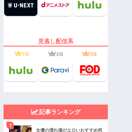
見逃し配信系
記事ランキング
1
女優の濡れ場がエロいおすすめ邦