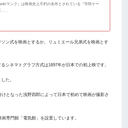
の『Mank/マンク』は映画史上不朽の名作とされている『市民ケー
裏……
）
ジソン式を映画とするか、リュミエール兄弟式を映画とす
るシネマトグラフ方式は1897年が日本での初上映です。
ました。
草分けとなった浅野四郎によって日本で初めて映画が撮影さ
る映画専門館「電気館」を設置しています。